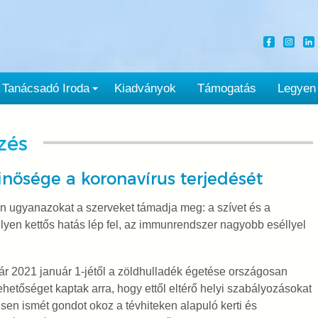
Tanácsadó Iroda
Kiadványok
Támogatás
Legyen
zés
inősége a koronavírus terjedését
n ugyanazokat a szerveket támadja meg: a szívet és a
ilyen kettős hatás lép fel, az immunrendszer nagyobb eséllyel
ár 2021 január 1-jétől a zöldhulladék égetése országosan
ehetőséget kaptak arra, hogy ettől eltérő helyi szabályozásokat
en ismét gondot okoz a tévhiteken alapuló kerti és