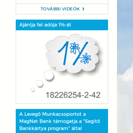
TOVÁBBI VIDEÓK
Ajánlja fel adója 1%-át
A Levegő Munkacsoportot a
MagNet Bank támogatja a "Segítő
Bankkártya program" által