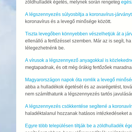
zöldhulladék égetés, melynek során rengeteg
egés
A légszennyezés súlyosbítja a koronavírus-járványt
koronavírus és a levegő minősége között.
Tiszta levegőben könnyebben vészelhetjük át a jár
ellenálló a fertőzéssel szemben. Már az is segít, h
lélegezhetnénk be.
A vírusok a légszennyező anyagokkal is közlekedn
megtapadnak, és ott még órákig fertőzőek maradna
Magyarországon napok óta romlik a levegő minőség
abba a hulladékok égetését és az avarégetést, tová
nem számíthatunk a légszennyezés tartós javulásár
A légszennyezés csökkentése segítené a koronavír
haladéktalanul hozzanak hatásos intézkedéseket 
Egyre több településen tiltják be a zöldhulladék ég