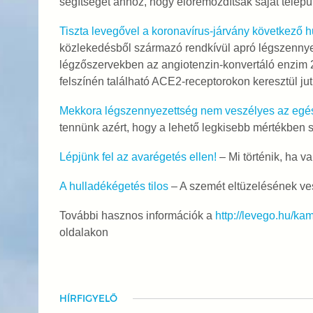
segítséget ahhoz, hogy előremozdítsák saját telep
Tiszta levegővel a koronavírus-járvány következő h
közlekedésből származó rendkívül apró légszenny
légzőszervekben az angiotenzin-konvertáló enzim 
felszínén található ACE2-receptorokon keresztül jut
Mekkora légszennyezettség nem veszélyes az egés
tennünk azért, hogy a lehető legkisebb mértékben 
Lépjünk fel az avarégetés ellen!
– Mi történik, ha va
A hulladékégetés tilos
– A szemét eltüzelésének ve
További hasznos információk a
http://levego.hu/kam
oldalakon
HÍRFIGYELŐ