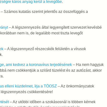
zségre káros anyag kerül a levegőbe
.
– Számos kutatás szerint jelentős az összefüggés a
ványt
– A légszennyezés által legyengített szervezet kevésbé
a korábban nem is, de legalább most tiszta levegőt
ek
– A légszennyező részecskék felületén a vírusok
k.
e, ami kedvez a koronavírus terjedésének
– Ha nem hagyjuk
bbá nem csökkentjük a szilárd tüzelést és az autózást, akkor
a.
us elleni küzdelmet, írja a TÖOSZ
– Az önkormányzatok
a légszennyezés csökkentésére!
etését
– Az utóbbi időben a szokásosnál is többen kérnek