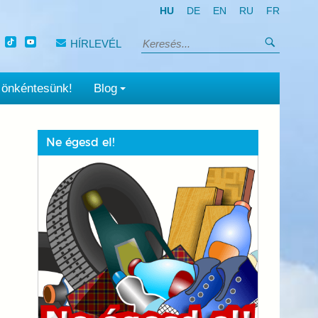
HU
DE
EN
RU
FR
Keresés
HÍRLEVÉL
Keresés:
 önkéntesünk!
Blog
Ne égesd el!