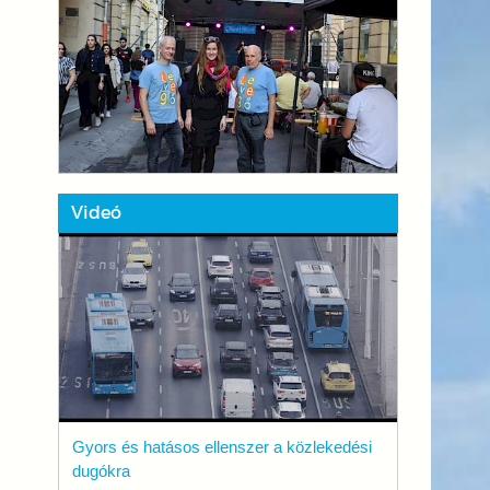
Videó
Gyors és hatásos ellenszer a közlekedési
dugókra