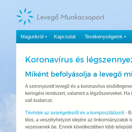
Tovább
a
tartalomra
Magunkról
Kapcsolat
Tevékenységeink
Koronavírus és légszennye
Miként befolyásolja a levegő m
A szennyezett levegő és a koronavírus elsődlegese
keringési rendszert, valamint a légzőszerveket. Ha 
vall kudarcot.
Tévhitek az avarégetésről és a komposztálásról
- B
tilos, a veszélyhelyzet idejére az önkormányzatok l
vezessenek be. Ennek következtében több település