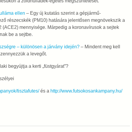
ülésükön a zöldhulladék-égetés megszüntetését.
ulláma ellen
– Egy új kutatás szerint a gépjármű-
ező részecskék (PM10) hatására jelentősen megnövekszik a
2 (ACE2) mennyisége. Márpedig a koronavírusok a sejtek
nak be a sejtbe.
zségre – különösen a járvány idején?
– Mindent meg kell
szennyezzük a levegőt.
laki begyújtja a kerti „füstgyárat”?
szélyei
panyok/tisztafutes/
és a
http://www.futsokosankampany.hu/