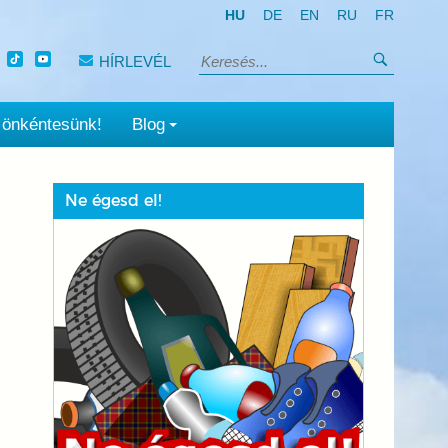
HU
DE
EN
RU
FR
Keresés
HÍRLEVÉL
Keresés:
 önkéntesünk!
Blog
Ne égesd el!