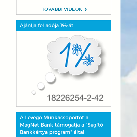
TOVÁBBI VIDEÓK
Ajánlja fel adója 1%-át
A Levegő Munkacsoportot a
MagNet Bank támogatja a "Segítő
Bankkártya program" által