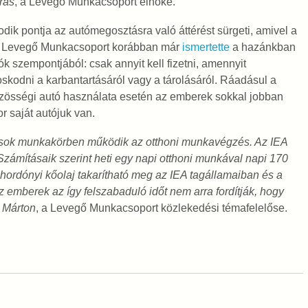
rás
, a Levegő Munkacsoport elnöke.
ik pontja az autómegosztásra való áttérést sürgeti, amivel a
. A Levegő Munkacsoport korábban már
ismertette
a hazánkban
ók szempontjából: csak annyit kell fizetni, amennyit
skodni a karbantartásáról vagy a tárolásáról. Ráadásul a
közösségi autó használata esetén az emberek sokkal jobban
 saját autójuk van.
 sok munkakörben működik az otthoni munkavégzés. Az IEA
Számításaik szerint heti egy napi otthoni munkával napi 170
hordónyi kőolaj takarítható meg az IEA tagállamaiban és a
 emberek az így felszabaduló időt nem arra fordítják, hogy
 Márton
, a Levegő Munkacsoport közlekedési témafelelőse.