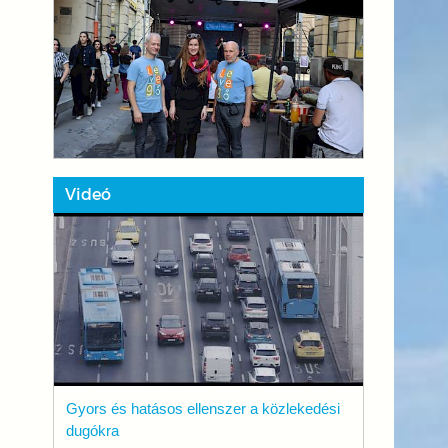
Videó
Gyors és hatásos ellenszer a közlekedési
dugókra