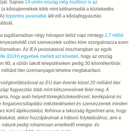
óját. Sajnos
14 uniós ország még ösztönzi is az
a kőolajtermékek több mint kétharmadát a közlekedés
EA)
tízpontos javaslattal
állt elő a kőolajfogyasztás
ítását.
 a tagállamaiban négy hónapon belül napi mintegy
2,7 millió
örnyezetvédő civil szervezetek széles köre szorgalmazza ezen
lamaiban. Az IEA javaslataival összhangban az egyik
fe (DUH) egyebek mellett azt követeli
, hogy az ország
n 80, a sűrűn lakott településeken pedig 30 kilométer/órás
milliárd liter üzemanyagot lehetne megtakarítani.
sségkorlátozással az EU-ban évente közel 20 milliárd liter
szági fogyasztás több mint kétszeresének felel meg. A
arra, hogy autó helyett tömegközlekedéssel, kerékpárral és
 forgalomcsillapítási intézkedéseket és szervezzenek minden
es körű tájékoztatást, felhívva a lakosság figyelmet arra, hogy
ukat, akkor hozzájárulnak a háború folytatásához, ami a
 nálunk pedig rohamosan emelkedő energia- és