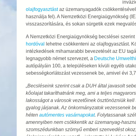
invázi
olajfogyasztást
az üzemanyagadók csökkentésével (
használja fel). A Nemzetközi Energiaügynökség (I
visszaszorítására, és sokan sürgetik ezek megvalós
A Nemzetközi Energiaügynökség becslései szerint
hordóval
lehetne csökkenteni az olajfogyasztást. K
intézkedések mihamarabbi bevezetését az EU tagál
legnagyobb német szervezet, a
Deutsche Umwelthil
autópályáin 100, a településeken kívüli egyéb utako
sebességkorlátozást vezessenek be, amivel évi 3,7 
„Becsléseink szerint csak a DUH által javasolt sebe
kőolajat takaríthatnánk meg, ami a teljes magyaror
lakosságot a városok vezetőinek ösztönözniük kell 
gyalog járjanak. Az önkormányzatok vezessenek be
héten
autómentes vasárnapokat
. Folytassanak szél
amennyiben nem csökkentik az üzemanyag-használat
szomszédunkban szörnyű emberi szenvedést okoz,