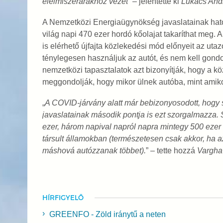
élelmiszerárakhoz vezet”
– jelentette ki
Lukács And
A Nemzetközi Energiaügynökség javaslatainak hatod
világ napi 470 ezer hordó kőolajat takaríthat meg
is elérhető újfajta közlekedési mód előnyeit az utaz
ténylegesen használjuk az autót, és nem kell gondo
nemzetközi tapasztalatok azt bizonyítják, hogy a 
meggondolják, hogy mikor ülnek autóba, mint amikor
„
A COVID-járvány alatt már bebizonyosodott, hogy
javaslatainak második pontja is ezt szorgalmazza. 
ezer, három napival napról napra mintegy 500 ezer 
társult államokban (természetesen csak akkor, ha az
máshová autózzanak többet).
” – tette hozzá
Vargha
HÍRFIGYELŐ
GREENFO - Zöld iránytű a neten