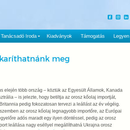
Tanácsadó Iroda
Kiadványok
Támogatás
Legyen
karíthatnánk meg
s elején több ország – köztük az Egyesült Államok, Kanada
ztrália – is jelezte, hogy betiltja az orosz kőolaj importját,
ritannia pedig fokozatosan tervezi a leállást az év végéig.
szemben az orosz kőolaj legnagyobb importőre, az Európai
gyelőre adós maradt egy ilyen döntéssel, pedig az orosz
port leállása nagy eséllyel megállíthatná Ukrajna orosz