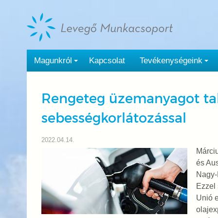
Tovább
a
tartalomra
Magunkról
Kapcsolat
Tevékenységeink
Rengeteg üzemanyagot ta
sebességkorlátozással
2022.04.14.
Márciu
és Aus
Nagy-B
Ezzel 
Unió e
olajex