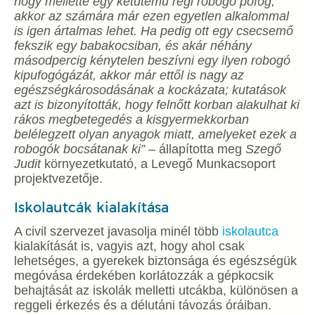
hogy mellette egy kétütemű régi robogó pöfög,
akkor az számára már ezen egyetlen alkalommal
is igen ártalmas lehet. Ha pedig ott egy csecsemő
fekszik egy babakocsiban, és akár néhány
másodpercig kénytelen beszívni egy ilyen robogó
kipufogógázát, akkor már ettől is nagy az
egészségkárosodásának a kockázata; kutatások
azt is bizonyították, hogy felnőtt korban alakulhat ki
rákos megbetegedés a kisgyermekkorban
belélegzett olyan anyagok miatt, amelyeket ezek a
robogók bocsátanak ki”
– állapította meg
Szegő
Judit
környezetkutató, a Levegő Munkacsoport
projektvezetője.
Iskolautcák kialakítása
A civil szervezet javasolja minél több
iskolautca
kialakítását is, vagyis azt, hogy ahol csak
lehetséges, a gyerekek biztonsága és egészségük
megóvása érdekében korlátozzák a gépkocsik
behajtását az iskolák melletti utcákba, különösen a
reggeli érkezés és a délutáni távozás óráiban.