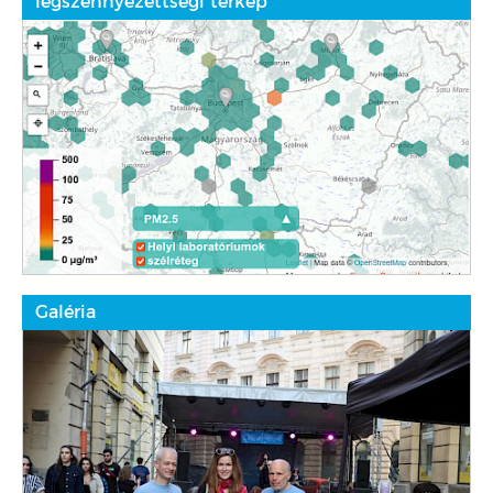
légszennyezettségi térkép
Galéria