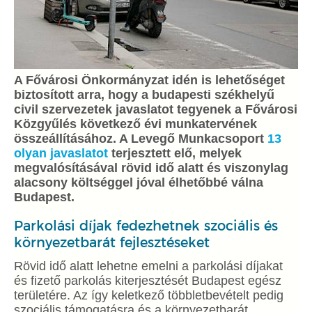
A Fővárosi Önkormányzat idén is lehetőséget
biztosított arra, hogy a budapesti székhelyű
civil szervezetek javaslatot tegyenek a Fővárosi
Közgyűlés következő évi munkatervének
összeállításához. A Levegő Munkacsoport
13
olyan javaslatot
terjesztett elő, melyek
megvalósításával rövid idő alatt és viszonylag
alacsony költséggel jóval élhetőbbé válna
Budapest.
Parkolási díjak fedezhetnek szociális és
környezetbarát fejlesztéseket
Rövid idő alatt lehetne emelni a parkolási díjakat
és fizető parkolás kiterjesztését Budapest egész
területére. Az így keletkező többletbevételt pedig
szociális támogatásra és a környezetbarát