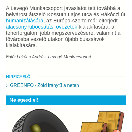
A Levegő Munkacsoport javaslatot tett továbbá a
belvárost átszelő Kossuth Lajos utca és Rákóczi út
humanizálására
, az Európa-szerte már elterjedt
alacsony kibocsátási övezetek
kialakítására, a
teherforgalom jobb megszervezésére, valamint a
fővárosba vezető utakon újabb buszsávok
kialakítására.
Fotó: Lukács András, Levegő Munkacsoport
HÍRFIGYELŐ
GREENFO - Zöld iránytű a neten
Ne égesd el!