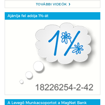
TOVÁBBI VIDEÓK
Ajánlja fel adója 1%-át
A Levegő Munkacsoportot a MagNet Bank