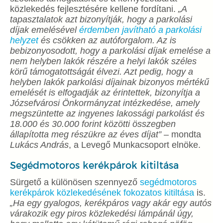
közlekedés fejlesztésére kellene fordítani.
„A
tapasztalatok azt bizonyítják, hogy a parkolási
díjak emelésével
érdemben javítható a parkolási
helyzet
és csökken az autóforgalom. Az is
bebizonyosodott, hogy a parkolási díjak emelése a
nem helyben lakók részére a helyi lakók széles
körű támogatottságát élvezi. Azt pedig, hogy a
helyben lakók parkolási díjainak bizonyos mértékű
emelését is elfogadják az érintettek, bizonyítja a
Józsefvárosi Önkormányzat intézkedése, amely
megszüntette az ingyenes lakossági parkolást és
18.000 és 30.000 forint közötti összegben
állapította meg részükre az éves díjat”
– mondta
Lukács András
, a Levegő Munkacsoport elnöke.
Segédmotoros kerékpárok kitiltása
Sürgető a különösen szennyező
segédmotoros
kerékpárok közlekedésének fokozatos kitiltása
is.
„Ha egy gyalogos, kerékpáros vagy akár egy autós
várakozik egy piros közlekedési lámpánál úgy,