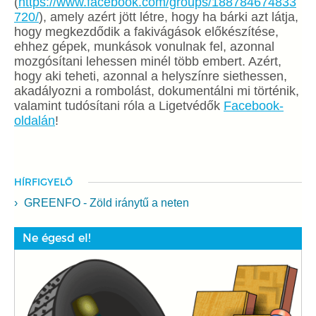
(
https://www.facebook.com/groups/188784674833
720/
), amely azért jött létre, hogy ha bárki azt látja,
hogy megkezdődik a fakivágások előkészítése,
ehhez gépek, munkások vonulnak fel, azonnal
mozgósítani lehessen minél több embert. Azért,
hogy aki teheti, azonnal a helyszínre siethessen,
akadályozni a rombolást, dokumentálni mi történik,
valamint tudósítani róla a Ligetvédők
Facebook-
oldalán
!
HÍRFIGYELŐ
GREENFO - Zöld iránytű a neten
Ne égesd el!