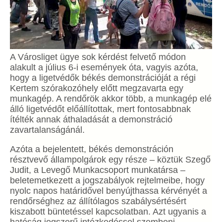
A Városliget ügye sok kérdést felvető módon
alakult a július 6-i események óta, vagyis azóta,
hogy a ligetvédők békés demonstrációját a régi
Kertem szórakozóhely előtt megzavarta egy
munkagép. A rendőrök akkor több, a munkagép elé
álló ligetvédőt előállítottak, mert fontosabbnak
ítélték annak áthaladását a demonstráció
zavartalanságánál.
Azóta a bejelentett, békés demonstráción
résztvevő állampolgárok egy része – köztük Szegő
Judit, a Levegő Munkacsoport munkatársa –
beletemetkezett a jogszabályok rejtelmeibe, hogy
nyolc napos határidővel benyújthassa kérvényét a
rendőrséghez az állítólagos szabálysértésért
kiszabott büntetéssel kapcsolatban. Azt ugyanis a