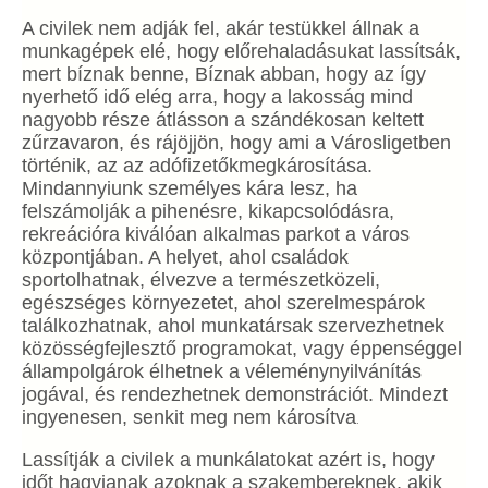
A civilek nem adják fel, akár testükkel állnak a
munkagépek elé, hogy előrehaladásukat lassítsák,
mert bíznak benne, Bíznak abban, hogy az így
nyerhető idő elég arra, hogy a lakosság mind
nagyobb része átlásson a szándékosan keltett
zűrzavaron, és rájöjjön, hogy ami a Városligetben
történik, az az adófizetőkmegkárosítása.
Mindannyiunk személyes kára lesz, ha
felszámolják a pihenésre, kikapcsolódásra,
rekreációra kiválóan alkalmas parkot a város
központjában. A helyet, ahol családok
sportolhatnak, élvezve a természetközeli,
egészséges környezetet, ahol szerelmespárok
találkozhatnak, ahol munkatársak szervezhetnek
közösségfejlesztő programokat, vagy éppenséggel
állampolgárok élhetnek a véleménynyilvánítás
jogával, és rendezhetnek demonstrációt. Mindezt
ingyenesen, senkit meg nem károsítva
.
Lassítják a civilek a munkálatokat azért is, hogy
időt hagyjanak azoknak a szakembereknek, akik