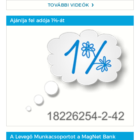
TOVÁBBI VIDEÓK
Ajánlja fel adója 1%-át
A Levegő Munkacsoportot a MagNet Bank