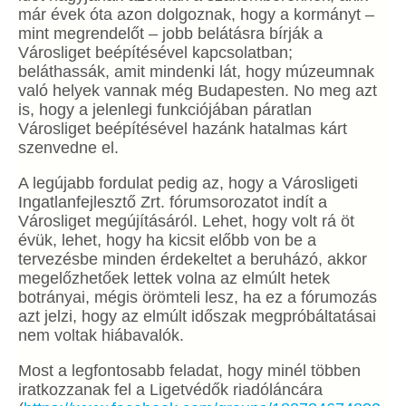
már évek óta azon dolgoznak, hogy a kormányt –
mint megrendelőt – jobb belátásra bírják a
Városliget beépítésével kapcsolatban;
beláthassák, amit mindenki lát, hogy múzeumnak
való helyek vannak még Budapesten. No meg azt
is, hogy a jelenlegi funkciójában páratlan
Városliget beépítésével hazánk hatalmas kárt
szenvedne el.
A legújabb fordulat pedig az, hogy a Városligeti
Ingatlanfejlesztő Zrt. fórumsorozatot indít a
Városliget megújításáról. Lehet, hogy volt rá öt
évük, lehet, hogy ha kicsit előbb von be a
tervezésbe minden érdekeltet a beruházó, akkor
megelőzhetőek lettek volna az elmúlt hetek
botrányai, mégis örömteli lesz, ha ez a fórumozás
azt jelzi, hogy az elmúlt időszak megpróbáltatásai
nem voltak hiábavalók.
Most a legfontosabb feladat, hogy minél többen
iratkozzanak fel a Ligetvédők riadóláncára