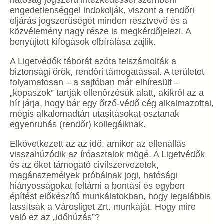
hatóság jogszerű intézkedéssel szembeni
engedetlenséggel indokolják, viszont a rendőri
eljárás jogszerűségét minden résztvevő és a
közvélemény nagy része is megkérdőjelezi. A
benyújtott kifogások elbírálása zajlik.
A Ligetvédők táborát azóta felszámolták a
biztonsági őrök, rendőri támogatással. A területet
folyamatosan – a sajtóban már elhíresült –
„kopaszok” tartják ellenőrzésük alatt, akikről az a
hír járja, hogy bár egy őrző-védő cég alkalmazottai,
mégis alkalomadtán utasításokat osztanak
egyenruhás (rendőr) kollegáiknak.
Elkövetkezett az az idő, amikor az ellenállás
visszahúzódik az íróasztalok mögé. A Ligetvédők
és az őket támogató civilszervezetek,
magánszemélyek próbálnak jogi, hatósági
hiányosságokat feltárni a bontási és egyben
építést előkészítő munkálatokban, hogy legalábbis
lassítsák a Városliget Zrt. munkáját. Hogy mire
való ez az „időhúzás”?