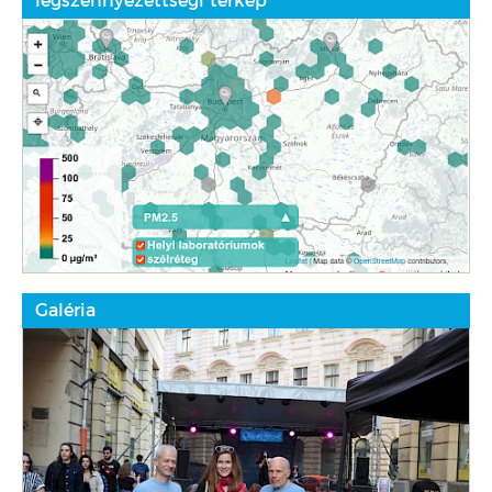
légszennyezettségi térkép
Galéria