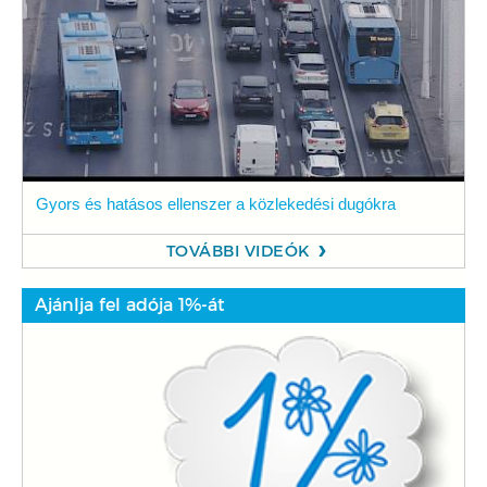
Gyors és hatásos ellenszer a közlekedési dugókra
TOVÁBBI VIDEÓK
Ajánlja fel adója 1%-át