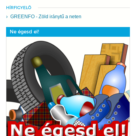
HÍRFIGYELŐ
GREENFO - Zöld iránytű a neten
Ne égesd el!