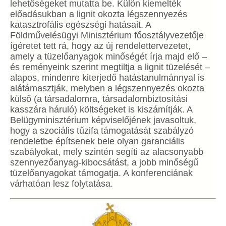
lehetőségeket mutatta be. Külön kiemelték
előadásukban a lignit okozta légszennyezés
katasztrofális egészségi hatásait. A
Földművelésügyi Minisztérium főosztályvezetője
ígéretet tett rá, hogy az új rendelettervezetet,
amely a tüzelőanyagok minőségét írja majd elő –
és reményeink szerint megtiltja a lignit tüzelését –
alapos, mindenre kiterjedő hatástanulmánnyal is
alátámasztják, melyben a légszennyezés okozta
külső (a társadalomra, társadalombiztosítási
kasszára háruló) költségeket is kiszámítják. A
Belügyminisztérium képviselőjének javasoltuk,
hogy a szociális tűzifa támogatását szabályzó
rendeletbe építsenek bele olyan garanciális
szabályokat, mely szintén segíti az alacsonyabb
szennyezőanyag-kibocsátást, a jobb minőségű
tüzelőanyagokat támogatja. A konferenciának
várhatóan lesz folytatása.