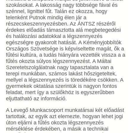
szokásokat. A lakosság nagy többsége fával és
szénnel, lignittel fűt. Talán ez okozza, hogy
telenként Putnok mindig élen jár a
részecskeszennyezésben. Az ÁNTSZ részéről
érdekes előadás támasztotta alá megbetegedési
és halálozási adatokkal a légszennyezés
egészségre gyakorolt hatását. A Kéményjobbítók
Országos Szövetsége is képviseltette magát, ők a
fűtési kultúra, a tudás hiányára vezették vissza a a
fűtés okozta súlyos légszennyezést. A Máltai
Szeretetszolgálatnak nagy tapasztalata van a
terepi munkában, számos lakást hőszigeteltek,
mellyel a légszennyezés is töredékére csökken. A
gyermekek oktatása szerintük is nagyon fontos
feladat, mert így a szülőkhöz is egyszerűbben
eljuttatható az információ.
A Levegő Munkacsoport munkatársai két előadást
tartottak, az egyik azt elemezte, hogyan lehet jogi
úton eljárni a fűtés okozta légszennyezés
mérséklése érdekében, a másik a technikai