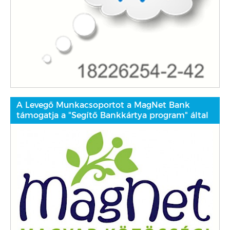
A Levegő Munkacsoportot a MagNet Bank
támogatja a "Segítő Bankkártya program" által