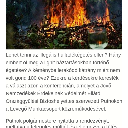
Lehet tenni az illegális hulladékégetés ellen? Hány
embert öl meg a lignit háztartásokban történő
égetése? A kéménybe lerakódó kátrány miért nem
volt gond 100 éve? Ezekre a kérdésekre keresték
a választ azon a konferencián, amelyet a Jövő
Nemzedékek Érdekeinek Védelmét Ellátó
Országgyűlési Biztoshelyettes szervezett Putnokon
a Levegő Munkacsoport közreműködésével.
Putnok polgármestere nyitotta a rendezvényt,
méltatva a település múltját és jellemezve a fűtési