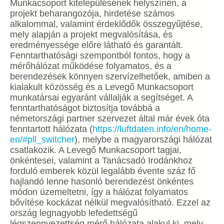
Munkacsoport kitelepülésének helyszínén, a
projekt beharangozója, hirdetése számos
alkalommal, valamint érdeklődők összegyűjtése,
mely alapján a projekt megvalósítása, és
eredményessége előre látható és garantált.
Fenntarthatósági szempontból fontos, hogy a
mérőhálózat működése folyamatos, és a
berendezések könnyen szervízelhetőek, amiben a
kialakult közösség és a Levegő Munkacsoport
munkatársai egyaránt vállalják a segítséget. A
fenntarthatóságot biztosítja továbbá a
németországi partner szervezet által már évek óta
fenntartott hálózata (
https://luftdaten.info/en/
home-
en/#pll_switcher
), melybe a magyarországi hálózat
csatlakozik. A Levegő Munkacsoport tagjai,
önkéntesei, valamint a Tanácsadó Irodánkhoz
forduló emberek közül legalább évente száz fő
hajlandó lenne hasonló berendezést önkéntes
módon üzemeltetni, így a hálózat folyamatos
bővítése kockázat nélkül megvalósítható. Ezzel az
ország legnagyobb lefedettségű
légszennyezettség mérő hálózata alakul ki, mely