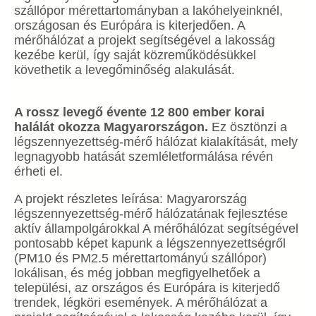
szállópor mérettartományban a lakóhelyeinknél,
országosan és Európára is kiterjedően. A
mérőhálózat a projekt segítségével a lakosság
kezébe kerül, így saját közreműködésükkel
követhetik a levegőminőség alakulását.
A rossz levegő évente 12 800 ember korai
halálát okozza Magyarországon.
Ez ösztönzi a
légszennyezettség-mérő hálózat kialakítását, mely
legnagyobb hatását szemléletformálása révén
érheti el.
A projekt részletes leírása: Magyarország
légszennyezettség-mérő hálózatának fejlesztése
aktív állampolgárokkal A mérőhálózat segítségével
pontosabb képet kapunk a légszennyezettségről
(PM10 és PM2.5 mérettartományú szállópor)
lokálisan, és még jobban megfigyelhetőek a
települési, az országos és Európára is kiterjedő
trendek, légköri események. A mérőhálózat a