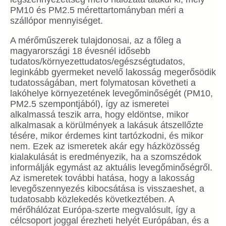
PM10 és PM2.5 mérettartományban méri a
szállópor mennyiséget.
A mérőműszerek tulajdonosai, az a főleg a
magyarországi 18 évesnél idősebb
tudatos/környezettudatos/egészségtudat
os,
leginkább gyermeket nevelő lakosság megerősödik
tudatosságában, mert folymatosan követheti a
lakóhelye környezetének levegőminőségét (PM10,
PM2.5 szempontjából), így az ismeretei
alkalmassá teszik arra, hogy eldöntse, mikor
alkalmasak a körülmények a lakásuk átszellőzte
tésére, mikor érdemes kint tartózkodni, és mikor
nem. Ezek az ismeretek akár egy házközösség
kialakulását is eredményezik, ha a szomszédok
informálják egymást az aktuális levegőminőségről.
Az ismeretek további hatása, hogy a lakosság
levegőszennyezés kibocsátása is visszaeshet, a
tudatosabb közlekedés következtében. A
mérőhálózat Európa-szerte megvalósult, így a
célcsoport joggal érezheti helyét Európában, és a