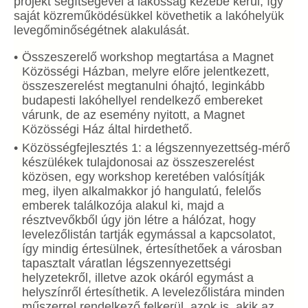
projekt segítségével a lakosság kezébe kerül, így
saját közreműködésükkel követhetik a lakóhelyük
levegőminőségétnek alakulását.
Összeszerelő workshop megtartása a Magnet
Közösségi Házban, melyre előre jelentkezett,
összeszerelést megtanulni óhajtó, leginkább
budapesti lakóhellyel rendelkező embereket
várunk, de az esemény nyitott, a Magnet
Közösségi Ház által hirdethető.
Közösségfejlesztés 1: a légszennyezettség-mérő
készülékek tulajdonosai az összeszerelést
közösen, egy workshop keretében valósítják
meg, ilyen alkalmakkor jó hangulatú, felelős
emberek találkozója alakul ki, majd a
résztvevőkből úgy jön létre a hálózat, hogy
levelezőlistán tartják egymással a kapcsolatot,
így mindig értesülnek, értesíthetőek a városban
tapasztalt váratlan légszennyezettségi
helyzetekről, illetve azok okáról egymást a
helyszínről értesíthetik. A levelezőlistára minden
műszerrel rendelkező felkerül, azok is, akik az