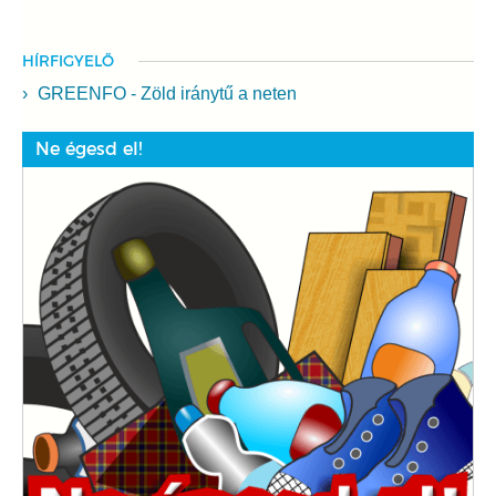
HÍRFIGYELŐ
GREENFO - Zöld iránytű a neten
Ne égesd el!