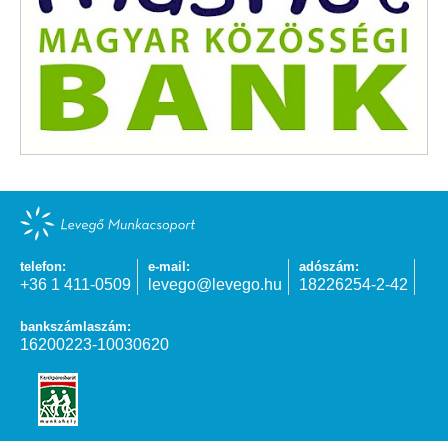
telefon:
e-mail:
adószám:
+36 1 411-0509
levego@levego.hu
18226254-2-42
bankszámlaszám:
16200223-10030620