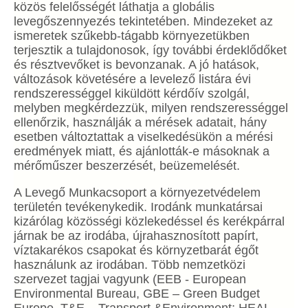
közös felelősségét láthatja a globális
levegőszennyezés tekintetében. Mindezeket az
ismeretek szűkebb-tágabb környezetükben
terjesztik a tulajdonosok, így további érdeklődőket
és résztvevőket is bevonzanak. A jó hatások,
változások követésére a levelező listára évi
rendszerességgel kiküldött kérdőív szolgál,
melyben megkérdezzük, milyen rendszerességgel
ellenőrzik, használják a mérések adatait, hány
esetben változtattak a viselkedésükön a mérési
eredmények miatt, és ajánlották-e másoknak a
mérőműszer beszerzését, beüzemelését.
A Levegő Munkacsoport a környezetvédelem
területén tevékenykedik. Irodánk munkatársai
kizárólag közösségi közlekedéssel és kerékpárral
járnak be az irodába, újrahasznosított papírt,
víztakarékos csapokat és környzetbarát égőt
használunk az irodában. Több nemzetközi
szervezet tagjai vagyunk (EEB - European
Environmental Bureau, GBE – Green Budget