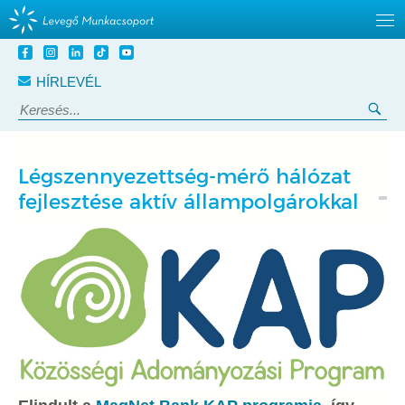
Tovább
a
HÍRLEVÉL
tartalomra
Keresés:
Ker
Légszennyezettség-mérő hálózat
fejlesztése aktív állampolgárokkal