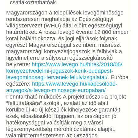
csatlakoztathatóak.
Magyarországon a települések levegőminősége
rendszeresen meghaladja az Egészségügyi
Világszervezet (WHO) által előírt egészségügyi
határértéket. A rossz levegő évente 12 800 ember
korai halálát okozza, és jogi eljárások folynak
egyrészt Magyarországgal szemben, másrészt
magyarországi környezetjogászok is felhívják a
figyelmet erre a súlyosan egészségkárosító
helyzetre:
https://www.levego.
hu/hirek/2018/05/
kornyezetvedelmi-jogaszok-
kerik-budapest-
levegominosegi-
tervenek-felulvizsgalatat/
. Európa
egészére:
https://www.levego.
hu/kapcsolodo-
anyagok/a-
levego-minosege-europaban/
Fenntartható működés A projektidőszak a projekt
“felfuttatására” szolgál, ezalatt az idő alatt
körülbelül 40 új készülék kihelyezése garantált,
ezek, eloszlásuktól függően, az országban jó
hatékonysággal valósítják meg a városi
légszennyezettség mérőhálózatának alapját,
valamint természetesen az Országos