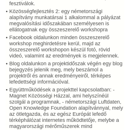
fesztiválok.
Közösségfejlesztés 2: egy németországi
alapítvány munkatársai 1 alkalommal a pályázat
megvalósítási időszakában személyesen is
ellátogatnak egy összeszerelő workshopra
Facebook oldalunkon minden összeszerelő
workshop meghirdetésre kerül, majd az
összeszerelő workshopon készül fotó, rövid
videó, valamint az eredmények is megjelennek.
Blog oldalunkon a projektidőszak végén egy blog
bejegyzés jelenik meg, mely beszámol a
projektről és annak eredményeiről, térképes
lefedettségi információval.
Együttműködések a projekttel kapcsolatban: -
Magnet Közösségi Házzal, ami helyszínéül
szolgál a programnak, - németországi Luftdaten,
Open Knowledge Foundation alapítvánnyal, mely
az ötletgazda, és az egész Európát lefedő
térképhálózat internetes működtetője, melybe a
magyarországi mérőműszerek mind