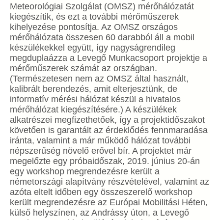
Meteorológiai Szolgálat (OMSZ) mérőhálózatát
kiegészítik, és ezt a további mérőműszerek
kihelyezése pontosítja. Az OMSZ országos
mérőhálózata összesen 60 darabból áll a mobil
készülékekkel együtt, így nagyságrendileg
megduplaázza a Levegő Munkacsoport projektje a
mérőműszerek számát az országban.
(Természetesen nem az OMSZ által használt,
kalibrált berendezés, amit elterjesztünk, de
informatív mérési hálózat készül a hivatalos
mérőhálózat kiegészítésére.) A készülékek
alkatrészei megfizethetőek, így a projektidőszakot
követően is garantált az érdeklődés fennmaradása
iránta, valamint a már működő hálózat további
népszerűség növelő erővel bír. A projektet már
megelőzte egy próbaidőszak, 2019. június 20-án
egy workshop megrendezésre került a
németországi alapítvány részvételével, valamint az
azóta eltelt időben egy összeszerelő workshop
került megrendezésre az Európai Mobilitási Héten,
külső helyszínen, az Andrássy úton, a Levegő