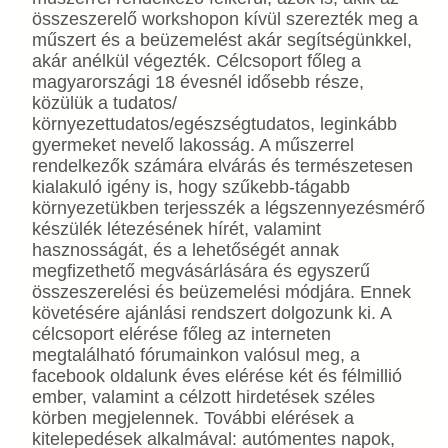
összeszerelő workshopon kívül szerezték meg a
műszert és a beüzemelést akár segítségünkkel,
akár anélkül végezték. Célcsoport főleg a
magyarországi 18 évesnél idősebb része,
közülük a tudatos/
környezettudatos/egészségtudat
os, leginkább
gyermeket nevelő lakosság. A műszerrel
rendelkezők számára elvárás és természetesen
kialakuló igény is, hogy szűkebb-tágabb
környezetükben terjesszék a légszennyezésmérő
készülék létezésének hírét, valamint
hasznosságát, és a lehetőségét annak
megfizethető megvásárlására és egyszerű
összeszerelési és beüzemelési módjára. Ennek
követésére ajánlási rendszert dolgozunk ki. A
célcsoport elérése főleg az interneten
megtalálható fórumainkon valósul meg, a
facebook oldalunk éves elérése két és félmillió
ember, valamint a célzott hirdetések széles
körben megjelennek. További elérések a
kitelepedések alkalmával: autómentes napok,