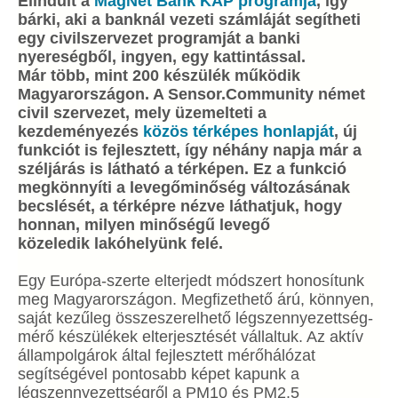
Elindult a
MagNet Bank KAP programja
, így
bárki, aki a banknál vezeti számláját segítheti
egy civilszervezet programját a banki
nyereségből, ingyen, egy kattintással.
Már több, mint 200 készülék működik
Magyarországon. A Sensor.Community német
civil szervezet, mely üzemelteti a
kezdeményezés
közös térképes honlapját
, új
funkciót is fejlesztett, így néhány napja már a
széljárás is látható a térképen. Ez a funkció
megkönnyíti a levegőminőség változásának
becslését, a térképre nézve láthatjuk, hogy
honnan, milyen minőségű levegő
közeledik lakóhelyünk felé.
Egy Európa-szerte elterjedt módszert honosítunk
meg Magyarországon. Megfizethető árú, könnyen,
saját kezűleg összeszerelhető légszennyezettség-
mérő készülékek elterjesztését vállaltuk. Az aktív
állampolgárok által fejlesztett mérőhálózat
segítségével pontosabb képet kapunk a
légszennyezettségről a PM10 és PM2.5