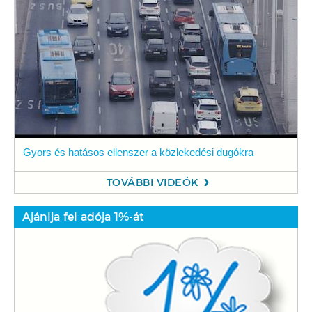
Gyors és hatásos ellenszer a közlekedési dugókra
TOVÁBBI VIDEÓK
Ajánlja fel adója 1%-át