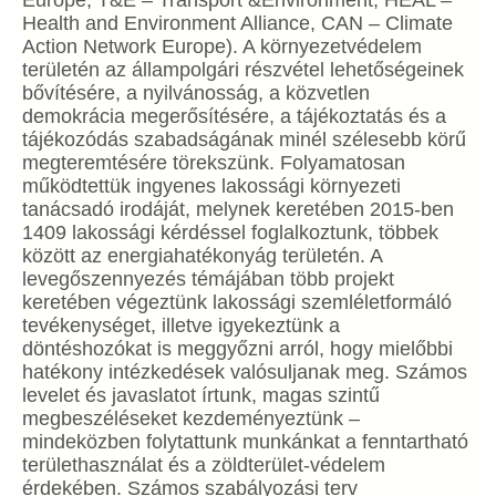
Europe, T&E – Transport &Environment; HEAL –
Health and Environment Alliance, CAN – Climate
Action Network Europe). A környezetvédelem
területén az állampolgári részvétel lehetőségeinek
bővítésére, a nyilvánosság, a közvetlen
demokrácia megerősítésére, a tájékoztatás és a
tájékozódás szabadságának minél szélesebb körű
megteremtésére törekszünk. Folyamatosan
működtettük ingyenes lakossági környezeti
tanácsadó irodáját, melynek keretében 2015-ben
1409 lakossági kérdéssel foglalkoztunk, többek
között az energiahatékonyág területén. A
levegőszennyezés témájában több projekt
keretében végeztünk lakossági szemléletformáló
tevékenységet, illetve igyekeztünk a
döntéshozókat is meggyőzni arról, hogy mielőbbi
hatékony intézkedések valósuljanak meg. Számos
levelet és javaslatot írtunk, magas szintű
megbeszéléseket kezdeményeztünk –
mindeközben folytattunk munkánkat a fenntartható
területhasználat és a zöldterület-védelem
érdekében. Számos szabályozási terv