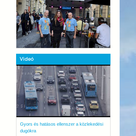
Videó
Gyors és hatásos ellenszer a közlekedési
dugókra