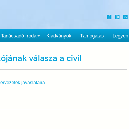
Tanácsadó Iroda
Kiadványok
Támogatás
Legyen
ójának válasza a civil
ervezetek javaslataira