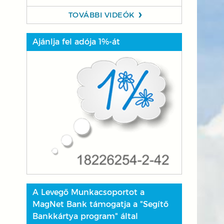
TOVÁBBI VIDEÓK
Ajánlja fel adója 1%-át
A Levegő Munkacsoportot a
MagNet Bank támogatja a "Segítő
Bankkártya program" által