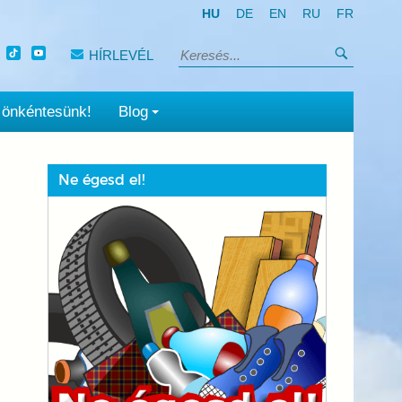
HU
DE
EN
RU
FR
Keresés
HÍRLEVÉL
Keresés:
 önkéntesünk!
Blog
Ne égesd el!