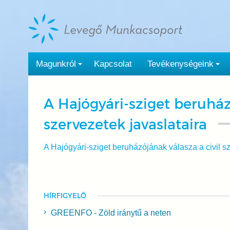
Tovább
a
tartalomra
Magunkról
Kapcsolat
Tevékenységeink
A Hajógyári-sziget beruház
szervezetek javaslataira
A Hajógyári-sziget beruházójának válasza a civil sz
HÍRFIGYELŐ
GREENFO - Zöld iránytű a neten