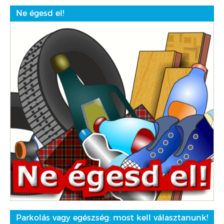
Ne égesd el!
Parkolás vagy egészség: most kell választanunk!