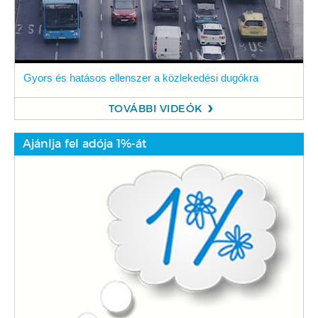
Gyors és hatásos ellenszer a közlekedési dugókra
TOVÁBBI VIDEÓK
Ajánlja fel adója 1%-át