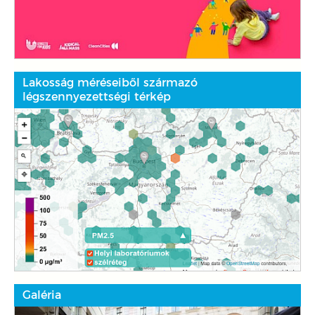
Lakosság méréseiből származó
légszennyezettségi térkép
Galéria