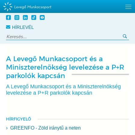
Tovább
a
HÍRLEVÉL
tartalomra
Keresés:
Ker
A Levegő Munkacsoport és a
Miniszterelnökség levelezése a P+R
parkolók kapcsán
A Levegő Munkacsoport és a Miniszterelnökség
levelezése a P+R parkolók kapcsán
HÍRFIGYELŐ
GREENFO - Zöld iránytű a neten