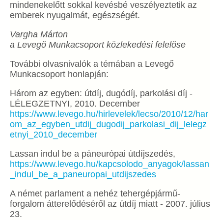
mindenekelőtt sokkal kevésbé veszélyeztetik az
emberek nyugalmát, egészségét.
Vargha Márton
a Levegő Munkacsoport közlekedési felelőse
További olvasnivalók a témában a Levegő
Munkacsoport honlapján:
Három az egyben: útdíj, dugódíj, parkolási díj -
LÉLEGZETNYI, 2010. December
https://www.levego.hu/hirlevelek/lecso/2010/12/har
om_az_egyben_utdij_dugodij_parkolasi_dij_lelegz
etnyi_2010_december
Lassan indul be a páneurópai útdíjszedés,
https://www.levego.hu/kapcsolodo_anyagok/lassan
_indul_be_a_paneuropai_utdijszedes
A német parlament a nehéz tehergépjármű-
forgalom átterelődéséről az útdíj miatt - 2007. július
23.