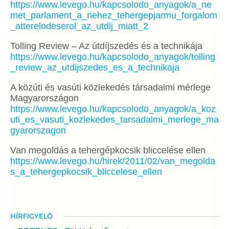
https://www.levego.hu/kapcsolodo_anyagok/a_ne
met_parlament_a_nehez_tehergepjarmu_forgalom
_atterelodeserol_az_utdij_miatt_2
Tolling Review – Az útdíjszedés és a technikája
https://www.levego.hu/kapcsolodo_anyagok/tolling
_review_az_utdijszedes_es_a_technikaja
A közúti és vasúti közlekedés társadalmi mérlege
Magyarországon
https://www.levego.hu/kapcsolodo_anyagok/a_koz
uti_es_vasuti_kozlekedes_tarsadalmi_merlege_ma
gyarorszagon
Van megoldás a tehergépkocsik bliccelése ellen
https://www.levego.hu/hirek/2011/02/van_megolda
s_a_tehergepkocsik_bliccelese_ellen
HÍRFIGYELŐ