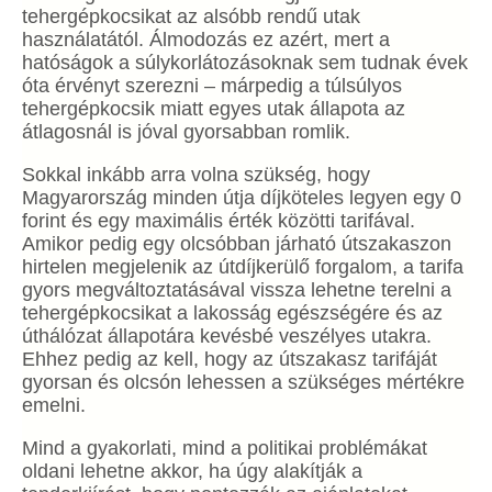
tehergépkocsikat az alsóbb rendű utak
használatától. Álmodozás ez azért, mert a
hatóságok a súlykorlátozásoknak sem tudnak évek
óta érvényt szerezni – márpedig a túlsúlyos
tehergépkocsik miatt egyes utak állapota az
átlagosnál is jóval gyorsabban romlik.
Sokkal inkább arra volna szükség, hogy
Magyarország minden útja díjköteles legyen egy 0
forint és egy maximális érték közötti tarifával.
Amikor pedig egy olcsóbban járható útszakaszon
hirtelen megjelenik az útdíjkerülő forgalom, a tarifa
gyors megváltoztatásával vissza lehetne terelni a
tehergépkocsikat a lakosság egészségére és az
úthálózat állapotára kevésbé veszélyes utakra.
Ehhez pedig az kell, hogy az útszakasz tarifáját
gyorsan és olcsón lehessen a szükséges mértékre
emelni.
Mind a gyakorlati, mind a politikai problémákat
oldani lehetne akkor, ha úgy alakítják a