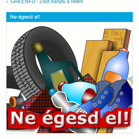
GREENFO - Zöld iránytű a neten
Ne égesd el!