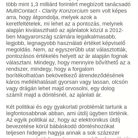
több mint 1,3 milliárd forintért megbízott tanácsadó
MultiContact - Clarity Konzorcium
sem volt képes
arra, hogy átgondolja, melyek azok a
keretfeltételek, mi lehet az a pontozás, melynek
alapján kiválasztható az ajánlatok közül a 2012-
ben Magyarország számára legalkalmasabb,
legjobb, legnagyobb használati értéket képviselő
megoldás. Nem, az egyszerűbb utat választották,
pontozásos értékelés helyett az ár alapján fognak
választani. Mindegy, hogy mennyire bővíthető az a
rendszer, mindegy, hogy a forgalom
borítékolhatóan bekövetkező átrendeződésének
káros mellékhatásait gyorsan vagy lassan, olcsón
vagy drágán lehet majd orvosolni, egy dolog
számít majd a döntésnél, az ajánlati ár.
Két politikai és egy gyakorlati problémát tartunk a
legfontosabbnak abban, ami útdíj ügyben történik.
Az egyik politikai az, hogy az elektronikus útdíj
bevezetése körül bábáskodó döntéshozókat
teljesen hidegen hagyja annak a sok százezer