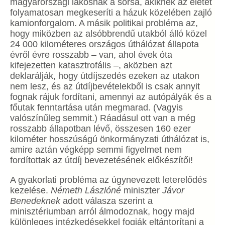
magyarországi lakosnak a sorsa, akiknek az életét
folyamatosan megkeseríti a házuk közelében zajló
kamionforgalom. A másik politikai probléma az,
hogy miközben az alsóbbrendű utakból álló közel
24 000 kilométeres országos úthálózat állapota
évről évre rosszabb – van, ahol évek óta
kifejezetten katasztrofális –, aközben azt
deklarálják, hogy útdíjszedés ezeken az utakon
nem lesz, és az útdíjbevételekből is csak annyit
fognak rájuk fordítani, amennyi az autópályák és a
főutak fenntartása után megmarad. (Vagyis
valószínűleg semmit.) Ráadásul ott van a még
rosszabb állapotban lévő, összesen 160 ezer
kilométer hosszúságú önkormányzati úthálózat is,
amire aztán végképp semmi figyelmet nem
fordítottak az útdíj bevezetésének előkészítői!
A gyakorlati probléma az úgynevezett leterelődés
kezelése.
Németh Lászlóné
miniszter
Jávor
Benedeknek
adott válasza szerint a
minisztériumban arról álmodoznak, hogy majd
különleges intézkedésekkel fogják eltántorítani a