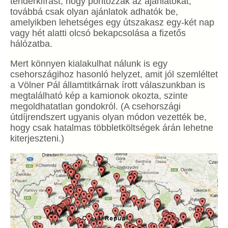
tenderkiírást, hogy pontozzák az ajánlatokat,
továbbá csak olyan ajánlatok adhatók be,
amelyikben lehetséges egy útszakasz egy-két nap
vagy hét alatti olcsó bekapcsolása a fizetős
hálózatba.
Mert könnyen kialakulhat nálunk is egy
csehországihoz hasonló helyzet, amit jól szemléltet
a Völner Pál államtitkárnak írott válaszunkban is
megtalálható kép a kamionok okozta, szinte
megoldhatatlan gondokról. (A csehországi
útdíjrendszert ugyanis olyan módon vezették be,
hogy csak hatalmas többletköltségek árán lehetne
kiterjeszteni.)