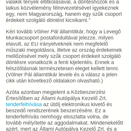
valakik tények eltitkolásával, a döntéshozók és a
laikus közvélemény félrevezetésével igyekeznek
egy, nem Magyarország, hanem egy szűk csoport
érdekeit szolgáló döntést kicsikarni.”
Kéri tovább
Völner Pál
államtitkár, hogy a Levegő
Munkacsoport postafordultával jelezze, milyen
elavult, az EU irányelveknek nem megfelelő
műszaki megoldásra, illetve az ország érdekeinek
mellőzésével mely szűk csoport érdekeit szolgáló
döntésre vonatkozik a fenti kijelentés. Ennek a
felszólításnak természetesen eleget kellett tenni.
(Völner Pál államtitkár levele és a válasz a jelen
cikk után következő oldalakon olvasható.)
Azóta azonban megjelent a Közbeszerzési
Értesítőben az Állami Autópálya Kezelő Zrt.
tenderfelhívása
az útdíj elektronikus kivető és
beszedő rendszerének beszerzésére. Ez a
tenderfelhívás nemhogy eloszlatta volna, de
tovább mélyítette az aggodalmakat. Mindenekelőtt
azért, mert az Állami Autópálya Kezelő Zrt. és a