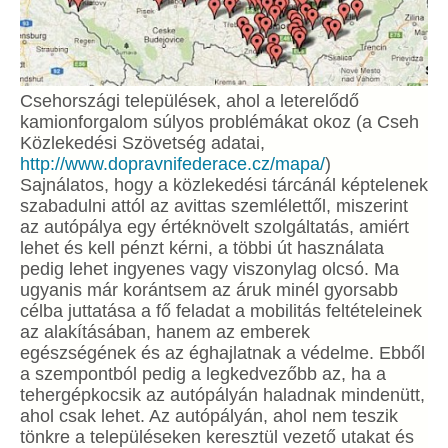
Csehországi települések, ahol a leterelődő
kamionforgalom súlyos problémákat okoz (a Cseh
Közlekedési Szövetség adatai,
http://www.dopravnifederace.cz/mapa/
)
Sajnálatos, hogy a közlekedési tárcánál képtelenek
szabadulni attól az avittas szemlélettől, miszerint
az autópálya egy értéknövelt szolgáltatás, amiért
lehet és kell pénzt kérni, a többi út használata
pedig lehet ingyenes vagy viszonylag olcsó. Ma
ugyanis már korántsem az áruk minél gyorsabb
célba juttatása a fő feladat a mobilitás feltételeinek
az alakításában, hanem az emberek
egészségének és az éghajlatnak a védelme. Ebből
a szempontból pedig a legkedvezőbb az, ha a
tehergépkocsik az autópályán haladnak mindenütt,
ahol csak lehet. Az autópályán, ahol nem teszik
tönkre a településeken keresztül vezető utakat és