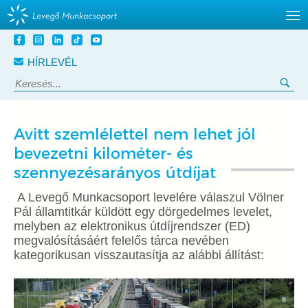
Tovább
a
HÍRLEVÉL
tartalomra
Keresés:
Ker
Avitt szemlélettel nem lehet jól
bevezetni kilométer- és
szennyezésarányos útdíjat
A Levegő Munkacsoport levelére válaszul Völner
Pál államtitkár küldött egy dörgedelmes levelet,
melyben az elektronikus útdíjrendszer (ED)
megvalósításáért felelős tárca nevében
kategorikusan visszautasítja az alábbi állítást: