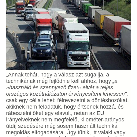
„Annak tehát, hogy a válasz azt sugallja, a
technikának még fejlődnie kell ahhoz, hogy
„
a
»használó és szennyező fizet« elvét a teljes
országos közúthálózaton érvényesíteni lehessen”,
csak egy célja lehet: félrevezetni a döntéshozókat,
akiknek nem feladatuk, hogy értsenek hozzá, és
rábeszélni őket egy elavult, netán az EU
irányelveknek nem megfelelő, kilométer-arányos
útdíj szedésére még sosem használt technikai
megoldás elfogadására. Úgy tűnik, itt valaki vagy