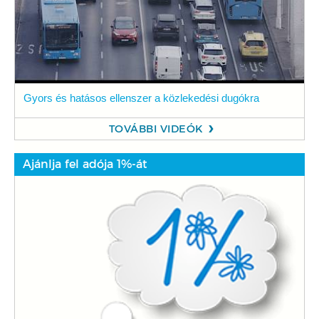
Gyors és hatásos ellenszer a közlekedési dugókra
TOVÁBBI VIDEÓK
Ajánlja fel adója 1%-át