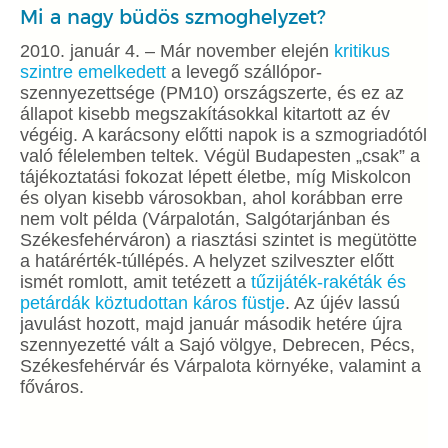
Mi a nagy büdös szmoghelyzet?
2010. január 4. – Már november elején
kritikus
szintre emelkedett
a levegő szállópor-
szennyezettsége (PM10) országszerte, és ez az
állapot kisebb megszakításokkal kitartott az év
végéig. A karácsony előtti napok is a szmogriadótól
való félelemben teltek. Végül Budapesten „csak” a
tájékoztatási fokozat lépett életbe, míg Miskolcon
és olyan kisebb városokban, ahol korábban erre
nem volt példa (Várpalotán, Salgótarjánban és
Székesfehérváron) a riasztási szintet is megütötte
a határérték-túllépés. A helyzet szilveszter előtt
ismét romlott, amit tetézett a
tűzijáték-rakéták és
petárdák köztudottan káros füstje
. Az újév lassú
javulást hozott, majd január második hetére újra
szennyezetté vált a Sajó völgye, Debrecen, Pécs,
Székesfehérvár és Várpalota környéke, valamint a
főváros.