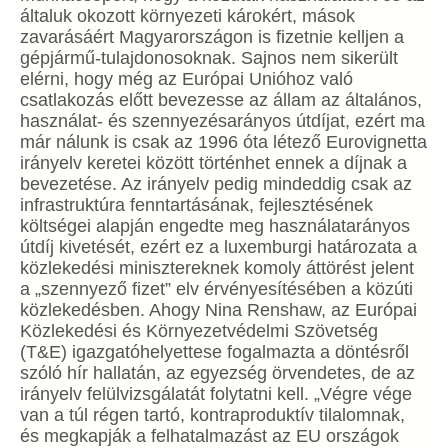
általuk okozott környezeti károkért, mások
zavarásáért Magyarországon is fizetnie kelljen a
gépjármű-tulajdonosoknak. Sajnos nem sikerült
elérni, hogy még az Európai Unióhoz való
csatlakozás előtt bevezesse az állam az általános,
használat- és szennyezésarányos útdíjat, ezért ma
már nálunk is csak az 1996 óta létező Eurovignetta
irányelv keretei között történhet ennek a díjnak a
bevezetése. Az irányelv pedig mindeddig csak az
infrastruktúra fenntartásának, fejlesztésének
költségei alapján engedte meg használatarányos
útdíj kivetését, ezért ez a luxemburgi határozata a
közlekedési minisztereknek komoly áttörést jelent
a „szennyező fizet” elv érvényesítésében a közúti
közlekedésben. Ahogy Nina Renshaw, az Európai
Közlekedési és Környezetvédelmi Szövetség
(T&E) igazgatóhelyettese fogalmazta a döntésről
szóló hír hallatán, az egyezség örvendetes, de az
irányelv felülvizsgálatát folytatni kell. „Végre vége
van a túl régen tartó, kontraproduktív tilalomnak,
és megkapják a felhatalmazást az EU országok