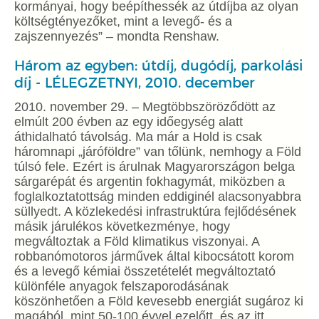
kormányai, hogy beépíthessék az útdíjba az olyan
költségtényezőket, mint a levegő- és a
zajszennyezés” – mondta Renshaw.
Három az egyben: útdíj, dugódíj, parkolási
díj - LÉLEGZETNYI, 2010. december
2010. november 29. – Megtöbbszöröződött az
elmúlt 200 évben az egy időegység alatt
áthidalható távolság. Ma már a Hold is csak
háromnapi „járóföldre” van tőlünk, nemhogy a Föld
túlsó fele. Ezért is árulnak Magyarországon belga
sárgarépát és argentin fokhagymát, miközben a
foglalkoztatottság minden eddiginél alacsonyabbra
süllyedt. A közlekedési infrastruktúra fejlődésének
másik járulékos következménye, hogy
megváltoztak a Föld klimatikus viszonyai. A
robbanómotoros járművek által kibocsátott korom
és a levegő kémiai összetételét megváltoztató
különféle anyagok felszaporodásának
köszönhetően a Föld kevesebb energiát sugároz ki
magából, mint 50-100 évvel ezelőtt, és az itt