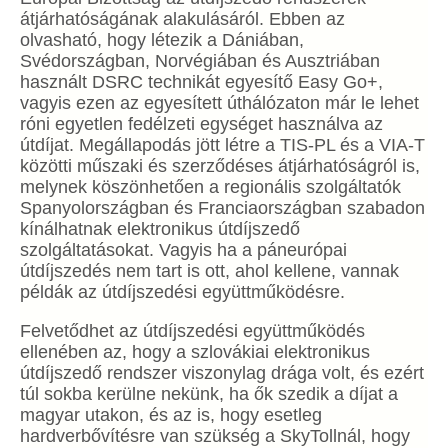
átjárhatóságának alakulásáról. Ebben az
olvasható, hogy létezik a Dániában,
Svédországban, Norvégiában és Ausztriában
használt DSRC technikát egyesítő Easy Go+,
vagyis ezen az egyesített úthálózaton már le lehet
róni egyetlen fedélzeti egységet használva az
útdíjat. Megállapodás jött létre a TIS-PL és a VIA-T
közötti műszaki és szerződéses átjárhatóságról is,
melynek köszönhetően a regionális szolgáltatók
Spanyolországban és Franciaországban szabadon
kínálhatnak elektronikus útdíjszedő
szolgáltatásokat. Vagyis ha a páneurópai
útdíjszedés nem tart is ott, ahol kellene, vannak
példák az útdíjszedési együttműködésre.
Felvetődhet az útdíjszedési együttműködés
ellenében az, hogy a szlovákiai elektronikus
útdíjszedő rendszer viszonylag drága volt, és ezért
túl sokba kerülne nekünk, ha ők szedik a díjat a
magyar utakon, és az is, hogy esetleg
hardverbővítésre van szükség a SkyTollnál, hogy