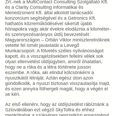
Zrt.-nek a MultiContact Consulting Szolgáltató Kft.
és a Clarity Consulting Informatikai és
Menedzsment Kft. által alkotott tanácsadói
konzorcium segítségével és a Getronics Kft.
hathatós közreműködésével sikerült újabb
hónapokra vagy akár évekre elodáznia a kilométer-
és szennyezésarányos útdíj bevezetését
Magyarországon – Orbán Viktor miniszterelnöknek
vetette fel ismét javaslatát a Levegő
Munkacsoport. A fölvetés széles nyilvánosságot
kapott, és a visszajelzésekben fellelni vélek sok
olyan ellenvetést útdíjügyben, amiről óhatatlan,
hogy ne a róka és a létra története jusson
eszembe. A róka, aki elindul kölcsönkérni a
nyuszikától létráját. Aztán egész úton azon
gondolkodik, a nyuszi biztosan visszautasítja majd,
és ezen annyira fölhergeli magát, hogy a végén el
se kéri.
Az első ellenérv, hogy az útdíjszedést rábíznánk a
Szlovákiában ezt végző SkyTollra és ehhez
megkötnénk a szükséges nemzetközi egyezményt,