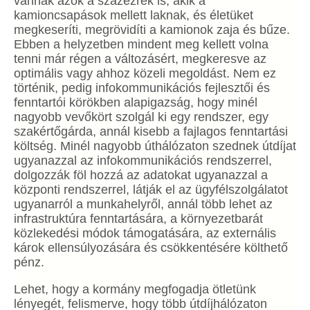
vannak azok a százezrek is, akik a
kamioncsapások mellett laknak, és életüket
megkeseríti, megrövidíti a kamionok zaja és bűze.
Ebben a helyzetben mindent meg kellett volna
tenni már régen a változásért, megkeresve az
optimális vagy ahhoz közeli megoldást. Nem ez
történik, pedig infokommunikációs fejlesztői és
fenntartói körökben alapigazság, hogy minél
nagyobb vevőkört szolgál ki egy rendszer, egy
szakértőgárda, annál kisebb a fajlagos fenntartási
költség. Minél nagyobb úthálózaton szednek útdíjat
ugyanazzal az infokommunikációs rendszerrel,
dolgozzák föl hozzá az adatokat ugyanazzal a
központi rendszerrel, látják el az ügyfélszolgálatot
ugyanarról a munkahelyről, annál több lehet az
infrastruktúra fenntartására, a környezetbarát
közlekedési módok támogatására, az externális
károk ellensúlyozására és csökkentésére költhető
pénz.
Lehet, hogy a kormány megfogadja ötletünk
lényegét, felismerve, hogy több útdíjhálózaton