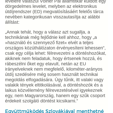
levelére válaszul Völner Pál államtitkár küldött egy
dörgedelmes levelet, melyben az elektronikus
útdíjrendszer (ED) megvalósításáért felelős tárca
nevében kategorikusan visszautasítja az alábbi
állítást:
„Annak tehát, hogy a válasz azt sugallja, a
technikának még fejlődnie kell ahhoz, hogy „a
»használó és szennyező fizet« elvét a teljes
országos közúthálózaton érvényesíteni lehessen”,
csak egy célja lehet: félrevezetni a döntéshozókat,
akiknek nem feladatuk, hogy értsenek hozzá, és
rábeszélni őket egy elavult, netán az EU
irányelveknek nem megfelelő, kilométer-arányos
útdíj szedésére még sosem használt technikai
megoldás elfogadására. Úgy tűnik, itt valaki vagy
valakik tények eltitkolásával, a döntéshozók és a
laikus közvélemény félrevezetésével igyekeznek
egy, nem Magyarország, hanem egy szűk csoport
érdekeit szolgáló döntést kicsikarni.”
Együttműködés Szlovákiával menthetné