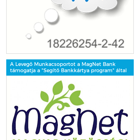
A Levegő Munkacsoportot a MagNet Bank
támogatja a "Segítő Bankkártya program" által