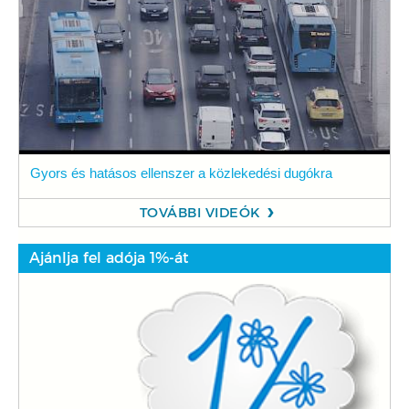
Gyors és hatásos ellenszer a közlekedési dugókra
TOVÁBBI VIDEÓK
Ajánlja fel adója 1%-át