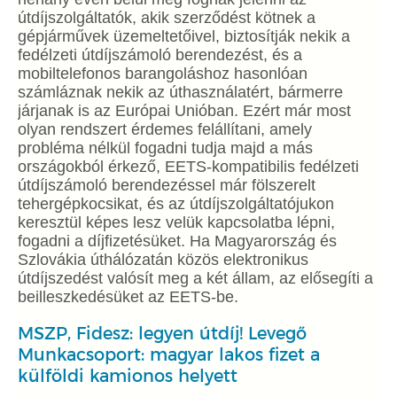
útdíjszolgáltatók, akik szerződést kötnek a
gépjárművek üzemeltetőivel, biztosítják nekik a
fedélzeti útdíjszámoló berendezést, és a
mobiltelefonos barangoláshoz hasonlóan
számláznak nekik az úthasználatért, bármerre
járjanak is az Európai Unióban. Ezért már most
olyan rendszert érdemes felállítani, amely
probléma nélkül fogadni tudja majd a más
országokból érkező, EETS-kompatibilis fedélzeti
útdíjszámoló berendezéssel már fölszerelt
tehergépkocsikat, és az útdíjszolgáltatójukon
keresztül képes lesz velük kapcsolatba lépni,
fogadni a díjfizetésüket. Ha Magyarország és
Szlovákia úthálózatán közös elektronikus
útdíjszedést valósít meg a két állam, az elősegíti a
beilleszkedésüket az EETS-be.
MSZP, Fidesz: legyen útdíj! Levegő
Munkacsoport: magyar lakos fizet a
külföldi kamionos helyett