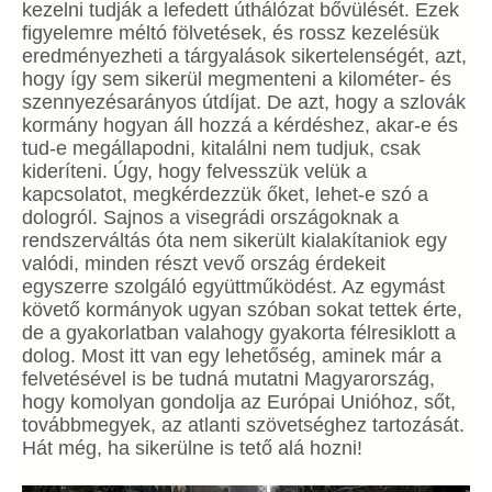
kezelni tudják a lefedett úthálózat bővülését. Ezek
figyelemre méltó fölvetések, és rossz kezelésük
eredményezheti a tárgyalások sikertelenségét, azt,
hogy így sem sikerül megmenteni a kilométer- és
szennyezésarányos útdíjat. De azt, hogy a szlovák
kormány hogyan áll hozzá a kérdéshez, akar-e és
tud-e megállapodni, kitalálni nem tudjuk, csak
kideríteni. Úgy, hogy felvesszük velük a
kapcsolatot, megkérdezzük őket, lehet-e szó a
dologról. Sajnos a visegrádi országoknak a
rendszerváltás óta nem sikerült kialakítaniok egy
valódi, minden részt vevő ország érdekeit
egyszerre szolgáló együttműködést. Az egymást
követő kormányok ugyan szóban sokat tettek érte,
de a gyakorlatban valahogy gyakorta félresiklott a
dolog. Most itt van egy lehetőség, aminek már a
felvetésével is be tudná mutatni Magyarország,
hogy komolyan gondolja az Európai Unióhoz, sőt,
továbbmegyek, az atlanti szövetséghez tartozását.
Hát még, ha sikerülne is tető alá hozni!