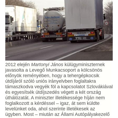
2012 elején
Martonyi János
külügyminiszternek
javasolta a Levegő Munkacsoport a kölcsönös
előnyök reményében, hogy a tehergépkocsik
útdíjáról szóló uniós irányelvben foglaltakra
támaszkodva vegyék föl a kapcsolatot Szlovákiával
és egyesítsék útdíjszedés végett a két ország
úthálózatát. A miniszter illetékessége híján nem
foglalkozott a kérdéssel – igaz, át sem küldte
levelünket oda, ahol szerinte illetékesek az
ügyben. Most – miután az Állami Autópályakezelő