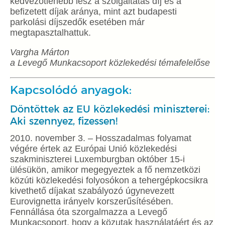
kedvezőtlenebb lesz a szolgáltatás díj és a
befizetett díjak aránya, mint azt budapesti
parkolási díjszedők esetében már
megtapasztalhattuk.
Vargha Márton
a Levegő Munkacsoport közlekedési témafelelőse
Kapcsolódó anyagok:
Döntöttek az EU közlekedési miniszterei:
Aki szennyez, fizessen!
2010. november 3. – Hosszadalmas folyamat
végére értek az Európai Unió közlekedési
szakminiszterei Luxemburgban október 15-i
ülésükön, amikor megegyeztek a fő nemzetközi
közúti közlekedési folyosókon a tehergépkocsikra
kivethető díjakat szabályozó úgynevezett
Eurovignetta irányelv korszerűsítésében.
Fennállása óta szorgalmazza a Levegő
Munkacsoport, hogy a közutak használatáért és az