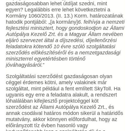
gazdaságosabban lehet útdíjat szedni, mint
egyen? Legalábbis erre lehet következtetni a
Kormány 1060/2013. (II. 13.) Korm. határozatának
hatodik pontjából: „[a kormány]
6. felhívja a nemzeti
fejlesztési minisztert, hogy gondoskodjon az Állami
Autópálya Kezelő Zrt. és a Magyar Állam nevében
eljáró szervezet által a díjszedési, díjellenőrzési
feladatokra kötendő 10 évre szóló szolgáltatási
szerződés elõkészítéséről és a nemzetgazdasági
miniszterrel egyetértésben történő
jóváhagyásáról.
”
Szolgáltatási szerződést gazdaságosan olyan
céggel érdemes kötni, amely valakinek már
szolgáltat, mint például a fent említett SkyToll. Ha
ugyanis egy erre a feladatra alakult, a rendszert
lóhalálában kifejlesztő projektcéggel köt
szerződést az Állami Autópálya Kezelő Zrt., és
annak csodával határos módon sikerül a határidős
mutatvány, akkor könnyen előfordulhat, hogy az
előirányzott tíz évben hasonló vagy