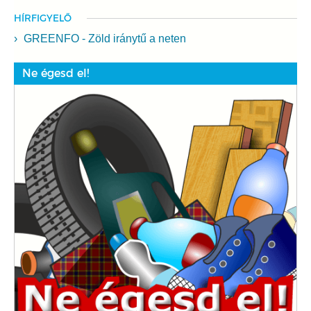
HÍRFIGYELŐ
GREENFO - Zöld iránytű a neten
Ne égesd el!