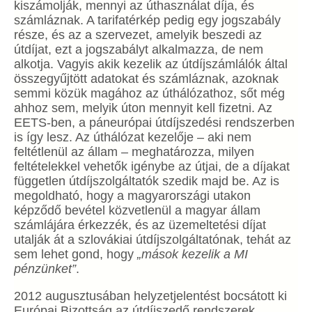
kiszámolják, mennyi az úthasználat díja, és
számláznak. A tarifatérkép pedig egy jogszabály
része, és az a szervezet, amelyik beszedi az
útdíjat, ezt a jogszabályt alkalmazza, de nem
alkotja. Vagyis akik kezelik az útdíjszámlálók által
összegyűjtött adatokat és számláznak, azoknak
semmi közük magához az úthálózathoz, sőt még
ahhoz sem, melyik úton mennyit kell fizetni. Az
EETS-ben, a páneurópai útdíjszedési rendszerben
is így lesz. Az úthálózat kezelője – aki nem
feltétlenül az állam – meghatározza, milyen
feltételekkel vehetők igénybe az útjai, de a díjakat
független útdíjszolgáltatók szedik majd be. Az is
megoldható, hogy a magyarországi utakon
képződő bevétel közvetlenül a magyar állam
számlájára érkezzék, és az üzemeltetési díjat
utalják át a szlovákiai útdíjszolgáltatónak, tehát az
sem lehet gond, hogy
„mások kezelik a MI
pénzünket”
.
2012 augusztusában helyzetjelentést bocsátott ki
Európai Bizottság az útdíjszedő rendszerek