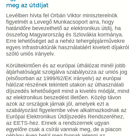
meg az útdíjat
Levélben hívta fel Orbán Viktor miniszterelnök
figyelmét a Levegő Munkacsoport arra, hogy
határidőre bevezethető az elektronikus útdíj, ha
összefog Magyarország és Szlovákia kormánya.
Erre lehetőséget ad a nehéz tehergépjárművekre
egyes infrastruktúrák használatáért kivetett díjakról
szóló uniós irányelv.
Körültekintően és az európai úthálózat minél jobb
átjárhatóságát szolgálva szabályozza az uniós jog
(elsősorban az 1999/62/EK irányelv) az európai
hálózat részének tekintett utakon az úthasználati
díjszedés lehetőségeit mind a kivetés módját, mind
az elektronikus beszedést illetően. Közép távon
azok az országok járnak jól, amelyek ezt a
szabályozást figyelembe véve alkalmazkodnak az
Európai Elektronikus Útdíjszedés Rendszeréhez,
az EETS-hez. Ennek a rendszernek ugyan
egyelőre csak a csírái vannak meg, de a piacon
néhány éven belül meg fognak jelenni az