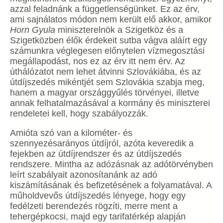
azzal feladnánk a függetlenségünket. Ez az érv,
ami sajnálatos módon nem került elő akkor, amikor
Horn Gyula
miniszterelnök a Szigetköz és a
Szigetközben élők érdekeit sutba vágva aláírt egy
számunkra véglegesen előnytelen vízmegosztási
megállapodást, nos ez az érv itt nem érv. Az
úthálózatot nem lehet átvinni Szlovákiába, és az
útdíjszedés mikéntjét sem Szlovákia szabja meg,
hanem a magyar országgyűlés törvényei, illetve
annak felhatalmazásával a kormány és miniszterei
rendeletei kell, hogy szabályozzák.
Amióta szó van a kilométer- és
szennyezésarányos útdíjról, azóta keveredik a
fejekben az útdíjrendszer és az útdíjszedés
rendszere. Mintha az adózásnak az adótörvényben
leírt szabályait azonosítanánk az adó
kiszámításának és befizetésének a folyamatával. A
műholdvevős útdíjszedés lényege, hogy egy
fedélzeti berendezés rögzíti, merre ment a
tehergépkocsi, majd egy tarifatérkép alapján