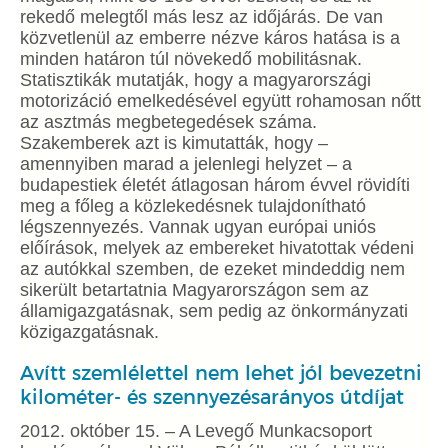
rekedő melegtől más lesz az időjárás. De van
közvetlenül az emberre nézve káros hatása is a
minden határon túl növekedő mobilitásnak.
Statisztikák mutatják, hogy a magyarországi
motorizáció emelkedésével együtt rohamosan nőtt
az asztmás megbetegedések száma.
Szakemberek azt is kimutatták, hogy –
amennyiben marad a jelenlegi helyzet – a
budapestiek életét átlagosan három évvel rövidíti
meg a főleg a közlekedésnek tulajdonítható
légszennyezés. Vannak ugyan európai uniós
előírások, melyek az embereket hivatottak védeni
az autókkal szemben, de ezeket mindeddig nem
sikerült betartatnia Magyarországon sem az
államigazgatásnak, sem pedig az önkormányzati
közigazgatásnak.
Avítt szemlélettel nem lehet jól bevezetni
kilométer- és szennyezésarányos útdíjat
2012. október 15. – A Levegő Munkacsoport