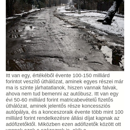
Itt van egy, értékéből évente 100-150 milliárd
forintot veszítő úthálózat, aminek egyes részei már
ma is szinte járhatatlanok, hiszen vannak falvak,
ahova nem tud bemenni az autóbusz. Itt van egy
évi 50-60 milliárd forint matricabevételű fizetős
úthálózat, aminek jelentős része koncessziós
autópálya, és a konceszoraik évente több mint 100
milliárd forint rendelkezésre állási díjat kapnak az
adófizetőktől. Miközben ezen adófizetők között ott