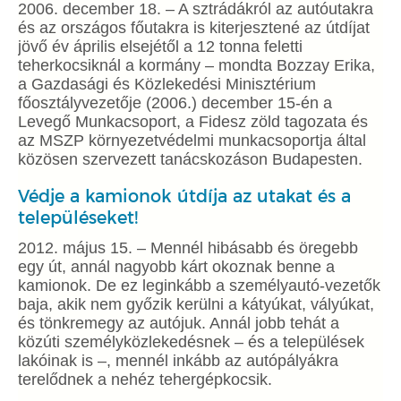
2006. december 18. – A sztrádákról az autóutakra
és az országos főutakra is kiterjesztené az útdíjat
jövő év április elsejétől a 12 tonna feletti
teherkocsiknál a kormány – mondta Bozzay Erika,
a Gazdasági és Közlekedési Minisztérium
főosztályvezetője (2006.) december 15-én a
Levegő Munkacsoport, a Fidesz zöld tagozata és
az MSZP környezetvédelmi munkacsoportja által
közösen szervezett tanácskozáson Budapesten.
Védje a kamionok útdíja az utakat és a
településeket!
2012. május 15. – Mennél hibásabb és öregebb
egy út, annál nagyobb kárt okoznak benne a
kamionok. De ez leginkább a személyautó-vezetők
baja, akik nem győzik kerülni a kátyúkat, vályúkat,
és tönkremegy az autójuk. Annál jobb tehát a
közúti személyközlekedésnek – és a települések
lakóinak is –, mennél inkább az autópályákra
terelődnek a nehéz tehergépkocsik.