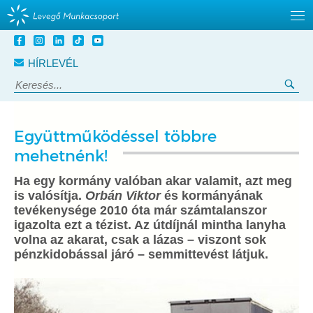
Tovább
a
HÍRLEVÉL
tartalomra
Keresés:
Ker
Együttműködéssel többre
mehetnénk!
Ha egy kormány valóban akar valamit, azt meg
is valósítja.
Orbán Viktor
és kormányának
tevékenysége 2010 óta már számtalanszor
igazolta ezt a tézist. Az útdíjnál mintha lanyha
volna az akarat, csak a lázas – viszont sok
pénzkidobással járó – semmittevést látjuk.