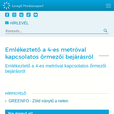
Tovább
a
HÍRLEVÉL
tartalomra
Keresés:
Ker
Emlékeztető a 4-es metróval
kapcsolatos őrmezői bejárásról
Emlékeztető a 4-es metróval kapcsolatos őrmezői
bejárásról
HÍRFIGYELŐ
GREENFO - Zöld iránytű a neten
Ne égesd el!