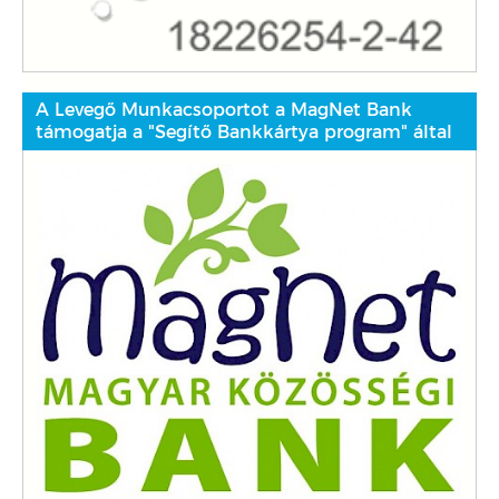
A Levegő Munkacsoportot a MagNet Bank
támogatja a "Segítő Bankkártya program" által