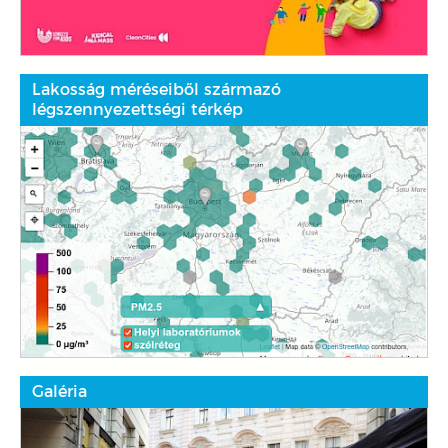
Lakosság méréseiből származó
légszennyezettségi térkép
Galéria