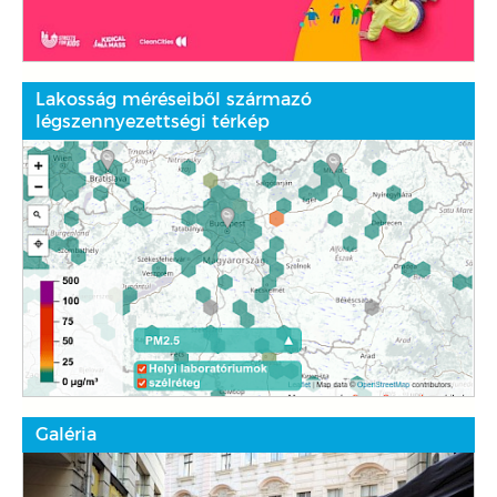
Lakosság méréseiből származó
légszennyezettségi térkép
Galéria