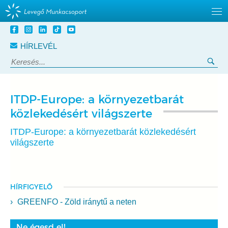
Tovább
a
HÍRLEVÉL
tartalomra
Keresés:
Ker
ITDP-Europe: a környezetbarát
közlekedésért világszerte
ITDP-Europe: a környezetbarát közlekedésért
világszerte
HÍRFIGYELŐ
GREENFO - Zöld iránytű a neten
Ne égesd el!