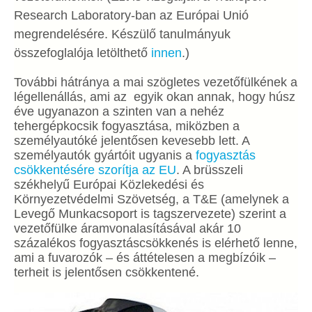
Research Laboratory-ban az Európai Unió
megrendelésére. Készülő tanulmányuk
összefoglalója letölthető
innen
.)
További hátránya a mai szögletes vezetőfülkének a
légellenállás, ami az egyik okan annak, hogy húsz
éve ugyanazon a szinten van a nehéz
tehergépkocsik fogyasztása, miközben a
személyautóké jelentősen kevesebb lett. A
személyautók gyártóit ugyanis a
fogyasztás
csökkentésére szorítja az EU
. A brüsszeli
székhelyű Európai Közlekedési és
Környezetvédelmi Szövetség, a T&E (amelynek a
Levegő Munkacsoport is tagszervezete) szerint a
vezetőfülke áramvonalasításával akár 10
százalékos fogyasztáscsökkenés is elérhető lenne,
ami a fuvarozók – és áttételesen a megbízóik –
terheit is jelentősen csökkentené.