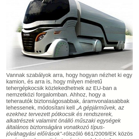
Vannak szabályok arra, hogy hogyan nézhet ki egy
kamion, és arra is, hogy milyen méretű
tehergépkocsik közlekedhetnek az EU-ban a
nemzetközi forgalomban. Ahhoz, hogy a
teherautók biztonságosabbak, áramvonalasabbak
lehessenek, módosítani kell „
A gépjárművek, az
ezekhez tervezett pótkocsik és rendszerek,
alkatrészek valamint önálló műszaki egységek
általános biztonságára vonatkozó típus-
jóváhagyási előírások”-
rólszóló 661/2009/EK közös