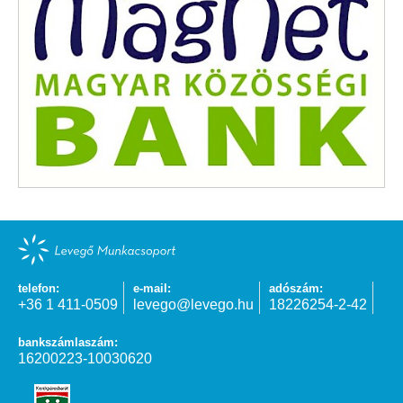
telefon:
e-mail:
adószám:
+36 1 411-0509
levego@levego.hu
18226254-2-42
bankszámlaszám:
16200223-10030620