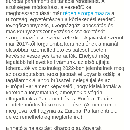
európai parlamenti és tanácsi rendeletet. A
szükséges módosítást, a vezetőfülke
meghosszabbítását már
régen szorgalmazza
a
Bizottság, egyetértésben a közlekedési eredetű
levegőszennyezés, üvegházgáz-kibocsátás és
más környezetszennyezések csökkentését
szorgalmazó civil szervezetekkel. A javaslat szerint
már 2017-től forgalomba kerülhetnének a mainál
olcsóbban üzemeltethető és baleset esetén
kevésbé veszélyes teherautók. Ehelyett még
legalább hét évet kell várnunk, az első újfajta
teherautók valószínűleg 2022-ben jelenhetnek meg
az országutakon. Most jutottak el ugyanis odáig a
tagállamok állandó brüsszeli delegáltjai és az
Európai Parlament képviselői, hogy kialakították a
kereteit a folyamatnak, amelynek a végén
elfogadtatik a Parlament és az Európai Tanács
rendeletmódosító közös döntése. (A menetrendet
még jóvá kell hagynia az Európai Parlamentnek,
de ez remélhetőleg megtörténik.)
Érthető a halasztást kiharcoló autógyárak