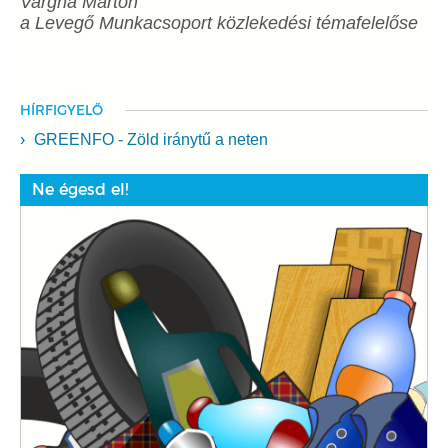
Vargha Márton
a Levegő Munkacsoport közlekedési témafelelőse
HÍRFIGYELŐ
GREENFO - Zöld iránytű a neten
Ne égesd el!