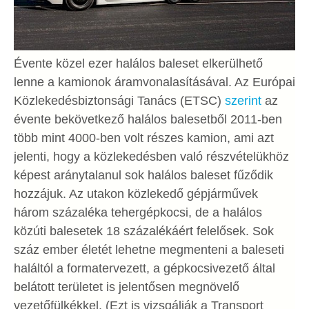
Évente közel ezer halálos baleset elkerülhető
lenne a kamionok áramvonalasításával. Az Európai
Közlekedésbiztonsági Tanács (ETSC)
szerint
az
évente bekövetkező halálos balesetből 2011-ben
több mint 4000-ben volt részes kamion, ami azt
jelenti, hogy a közlekedésben való részvételükhöz
képest aránytalanul sok halálos baleset fűződik
hozzájuk. Az utakon közlekedő gépjárművek
három százaléka tehergépkocsi, de a halálos
közúti balesetek 18 százalékáért felelősek. Sok
száz ember életét lehetne megmenteni a baleseti
haláltól a formatervezett, a gépkocsivezető által
belátott területet is jelentősen megnövelő
vezetőfülkékkel. (Ezt is vizsgálják a Transport