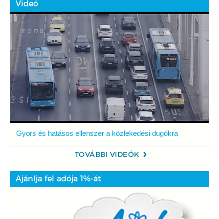
Videó
Gyors és hatásos ellenszer a közlekedési dugókra
TOVÁBBI VIDEÓK
Ajánlja fel adója 1%-át