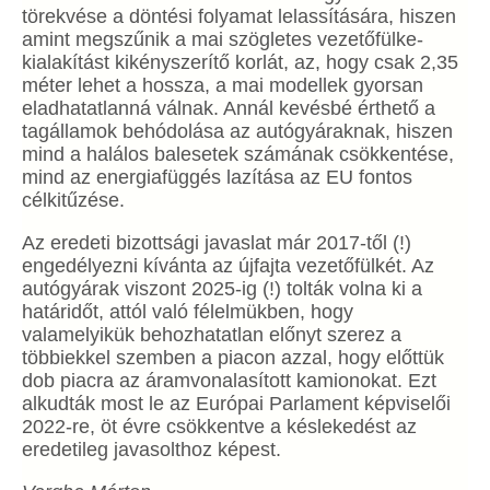
törekvése a döntési folyamat lelassítására, hiszen
amint megszűnik a mai szögletes vezetőfülke-
kialakítást kikényszerítő korlát, az, hogy csak 2,35
méter lehet a hossza, a mai modellek gyorsan
eladhatatlanná válnak. Annál kevésbé érthető a
tagállamok behódolása az autógyáraknak, hiszen
mind a halálos balesetek számának csökkentése,
mind az energiafüggés lazítása az EU fontos
célkitűzése.
Az eredeti bizottsági javaslat már 2017-től (!)
engedélyezni kívánta az újfajta vezetőfülkét. Az
autógyárak viszont 2025-ig (!) tolták volna ki a
határidőt, attól való félelmükben, hogy
valamelyikük behozhatatlan előnyt szerez a
többiekkel szemben a piacon azzal, hogy előttük
dob piacra az áramvonalasított kamionokat. Ezt
alkudták most le az Európai Parlament képviselői
2022-re, öt évre csökkentve a késlekedést az
eredetileg javasolthoz képest.