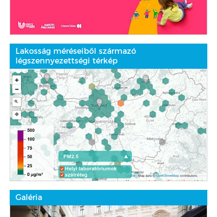
Lakosság méréseiből származó
légszennyezettségi térkép
Galéria