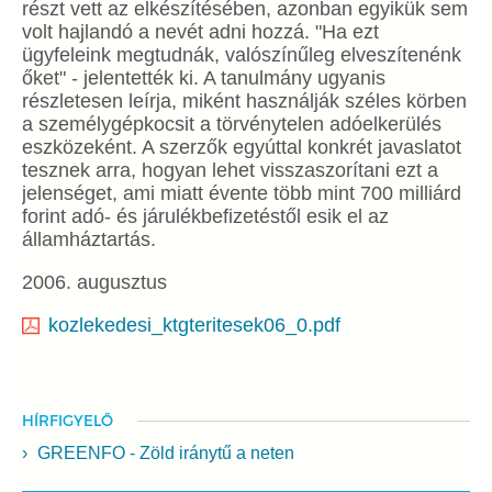
részt vett az elkészítésében, azonban egyikük sem
volt hajlandó a nevét adni hozzá. "Ha ezt
ügyfeleink megtudnák, valószínűleg elveszítenénk
őket" - jelentették ki. A tanulmány ugyanis
részletesen leírja, miként használják széles körben
a személygépkocsit a törvénytelen adóelkerülés
eszközeként. A szerzők egyúttal konkrét javaslatot
tesznek arra, hogyan lehet visszaszorítani ezt a
jelenséget, ami miatt évente több mint 700 milliárd
forint adó- és járulékbefizetéstől esik el az
államháztartás.
2006. augusztus
kozlekedesi_ktgteritesek06_0.pdf
HÍRFIGYELŐ
GREENFO - Zöld iránytű a neten