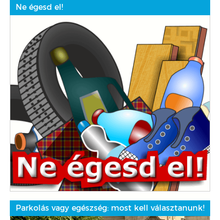
Ne égesd el!
Parkolás vagy egészség: most kell választanunk!