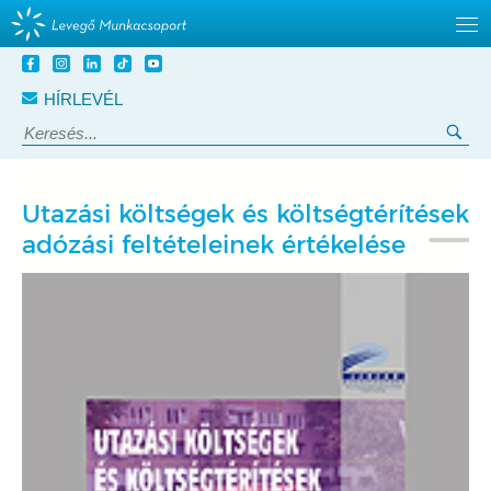
Tovább
a
HÍRLEVÉL
tartalomra
Keresés:
Ker
Utazási költségek és költségtérítések
adózási feltételeinek értékelése