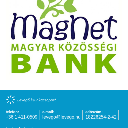
telefon:
e-mail:
adószám:
+36 1 411-0509
levego@levego.hu
18226254-2-42