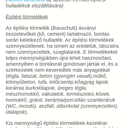
hulladékok elszállítására)
Építési törmelékek
Az építési törmelék (Bauschutt) ásványi
összetevőket (kő, cement) tartalmazó, bontás
során keletkező hulladék. Az építési törmelékek
szennyezetlenek, ha ismert az eredetük, látszatra
nem szennyezettek, szagtalanok. E törmelékeket
teljes mennyiségükben újra lehet hasznosítani,
amennyiben a bontásnál gondosan jártak el, és a
szerkezetek nem keveredtek más anyagokkal
(
tégla, falazat, beton (gyengén vasalt),műkő,
könnyűbeton, tufa, tetőcserép,kőagyag lapok,
kerámia burkolólapok, üreges tégla,
mészhomokkő, vakolatok, természetes kövek,
homokkő, gránit, kerámia/porcellán szaniteráruk
(WC, mosdó), aszfalt, útburkolat (szennyezetlen),
útalapok
).
Kis mennyiségű építési törmelékek kezelése: