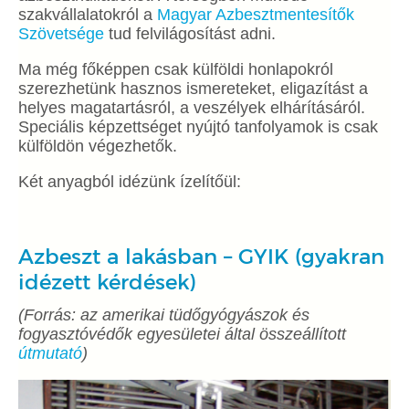
szakvállalatokról a
Magyar Azbesztmentesítők
Szövetsége
tud felvilágosítást adni.
Ma még főképpen csak külföldi honlapokról
szerezhetünk hasznos ismereteket, eligazítást a
helyes magatartásról, a veszélyek elhárításáról.
Speciális képzettséget nyújtó tanfolyamok is csak
külföldön végezhetők.
Két anyagból idézünk ízelítőül:
Azbeszt a lakásban – GYIK (gyakran
idézett kérdések)
(Forrás: az amerikai tüdőgyógyászok és
fogyasztóvédők egyesületei által összeállított
útmutató
)