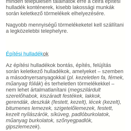
minden településen találhatók erre a célra építési
hulladék konténerek, kisebb lakossági munkák
során keletkező törmelékek elhelyezésére.
Nagyobb mennyiségű törmelékeketel kell szállítani
a legközelebbi telephelyre.
Építési hulladék
ok
Az építési hulladékok bontás, építés, felújítás
során keletkező hulladékok, amelyeket – szemben
a másodnyersanyagokkal (
pl. kezeletlen fa, fémek,
műanyag fóliák
) és terheletlen törmelékekkel –
nem lehet ártalmatlanítani (
megszilárdult
szerelőhabok, kiszáradt festékek, lakkok,
gerendák, deszkák (festett, kezelt), lécek (kezelt),
bitumenes lemezek, szigetelőlemezek, festett,
kezelt nyílászárók, síküveg, padlóburkolatok,
műanyag burkolatok, szőnyegpadlók,
gipszlemezek
).