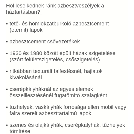
Hol leselkednek ránk azbesztveszélyek a
háztartásban?
tető- és homlokzatburkoló azbesztcement
(eternit) lapok
azbesztcement csővezetékek
1930 és 1980 között épült házak szigetelése
(szórt felületszigetelés, csőszigetelés)
ritkábban texturált falfestésnél, hajlatok
kivakolásánál
cserépkályháknál az egyes elemek
összeillesztésénél fugatömítő szalagként
tűzhelyek, vaskályhák forrósága ellen mobil vagy
falra szerelt azbeszttartalmú lapok
szenes és olajkályhák, cserépkályhák, tűzhelyek
tömítése