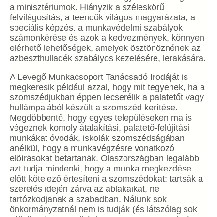
a minisztériumok. Hiányzik a széleskörű
felvilágosítás, a teendők világos magyarázata, a
speciális képzés, a munkavédelmi szabályok
számonkérése és azok a kedvezmények, könnyen
elérhető lehetőségek, amelyek ösztönöznének az
azbeszthulladék szabályos kezelésére, lerakására.
A Levegő Munkacsoport Tanácsadó Irodáját is
megkeresik például azzal, hogy mit tegyenek, ha a
szomszédjukban éppen lecserélik a palatetőt vagy
hullámpalából készült a szomszéd kerítése.
Megdöbbentő, hogy egyes településeken ma is
végeznek komoly átalakítási, palatető-felújítási
munkákat óvodák, iskolák szomszédságában
anélkül, hogy a munkavégzésre vonatkozó
előírásokat betartanák. Olaszországban legalább
azt tudja mindenki, hogy a munka megkezdése
előtt kötelező értesíteni a szomszédokat: tartsák a
szerelés idején zárva az ablakaikat, ne
tartózkodjanak a szabadban. Nálunk sok
önkormányzatnál nem is tudják (és látszólag sok