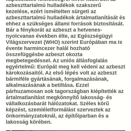
azbeszttartalmú hulladékok szakszerű
kezelése, ezért ismételten sürgeti az
azbeszttartalmú hulladékok ártalmatlanítását és
ehhez a szükséges állami források biztosítását.
Bár a fénykorát az azbeszt a hetvenes-
nyolcvanas években élte, az Egészségügyi
Világszervezet (WHO) szerint Európában ma is
évente harmincezer halál hozható
összefüggésbe azbeszt okozta
megbetegedéssel. Az uniós állásfoglalás
egyértelmű: Európát meg kell védeni az azbeszt
károkozásaitól. Az első lépés volt az azbeszt
bármiféle gyártásának, forgalmazásának,
alkalmazásának a betiltása. Ezzel
párhuzamosan sok tagországban kiépítették az
ártalmatlanítást megkönnyítő lakosság- és
vállalkozásbarát hálózatokat. Széles körű
képzést, szemléletformálást szerveztek az
önkormányzatoknál, az építőiparban és a
lakosság körében.