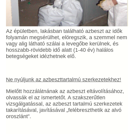
Az épületben, lakásban található azbeszt az idők
folyamán megsérülhet, elöregszik, a szemmel nem
vagy alig látható szálai a levegőbe kerülnek, és
hosszabb-rövidebb idő alatt (1-40 év) halálos
betegségeket idézhetnek elő.
Ne nyúljunk az azbeszttartalmú szerkezetekhez!
Mielőtt hozzálátnának az azbeszt eltávolításához,
olvassák el az ismertetőt. A szakszerűtlen
vizsgálgatással, az azbeszt tartalmú szerkezetek
takarításával, javításával „felébreszthetik az alvó
oroszlánt”.