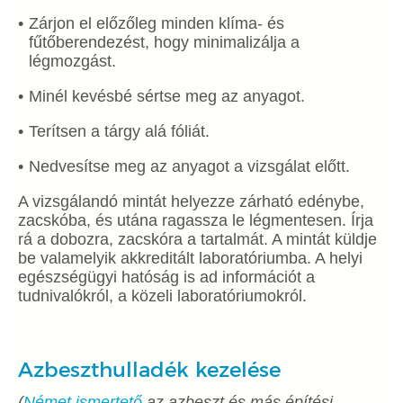
Zárjon el előzőleg minden klíma- és
fűtőberendezést, hogy minimalizálja a
légmozgást.
Minél kevésbé sértse meg az anyagot.
Terítsen a tárgy alá fóliát.
Nedvesítse meg az anyagot a vizsgálat előtt.
A vizsgálandó mintát helyezze zárható edénybe,
zacskóba, és utána ragassza le légmentesen. Írja
rá a dobozra, zacskóra a tartalmát. A mintát küldje
be valamelyik akkreditált laboratóriumba. A helyi
egészségügyi hatóság is ad információt a
tudnivalókról, a közeli laboratóriumokról.
Azbeszthulladék kezelése
(
Német ismertető
az azbeszt és más építési