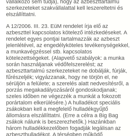
vállalkozó sem tudja), hogy az azbeszttartalmú
szerkezeteket szakvállalattal kell leszereltetni és
elszállíttatni.
A 12/2006. III. 23. EüM rendelet írja elő az
azbeszttel kapcsolatos kötelező intézkedéseket. A
rendelet egyes pontjai tartalmazzák az azbeszt
jelenlétével, az engedélyköteles tevékenységekkel,
a munkavégzéssel stb. kapcsolatos
kötelezettségeket. (Alapvető szabályok: a munka
során használjanak védőfelszerelést; az
azbeszttartalmú szerkezeteket ne dobálják, fúrják,
fűrészeljék; vigyázzanak, hogy ne törjön el, ne
sérüljön a felülete; a szerelés alatt nedvesítésről, a
porzás megakadályozásáról gondoskodjanak;
szeles időben ne végezzék a munkát a fokozott
porártalom elkerülésére.) A hulladékot speciális
zsákokban kell a megfelelő hulladékgyűjtő
állomásra elszállíttatni. (Erre a célra a Big Bag
zsákok nálunk is beszerezhetők.) Hazánkban
három hulladékkezelőben fogadják legálisan az
azbeszthulladékot. A térségben működő