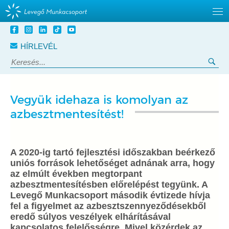
Tovább
a
HÍRLEVÉL
tartalomra
Keresés:
Ker
Vegyük idehaza is komolyan az
azbesztmentesítést!
A 2020-ig tartó fejlesztési időszakban beérkező
uniós források lehetőséget adnának arra, hogy
az elmúlt években megtorpant
azbesztmentesítésben előrelépést tegyünk. A
Levegő Munkacsoport második évtizede hívja
fel a figyelmet az azbesztszennyeződésekből
eredő súlyos veszélyek elhárításával
kapcsolatos felelősségre. Mivel közérdek az