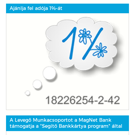
Ajánlja fel adója 1%-át
A Levegő Munkacsoportot a MagNet Bank
támogatja a "Segítő Bankkártya program" által