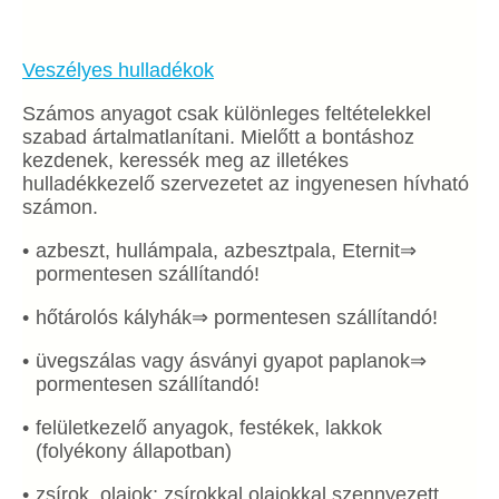
Veszélyes hulladékok
Számos anyagot csak különleges feltételekkel
szabad ártalmatlanítani. Mielőtt a bontáshoz
kezdenek, keressék meg az illetékes
hulladékkezelő szervezetet az ingyenesen hívható
számon.
azbeszt, hullámpala, azbesztpala, Eternit⇒
pormentesen szállítandó!
hőtárolós kályhák⇒ pormentesen szállítandó!
üvegszálas vagy ásványi gyapot paplanok⇒
pormentesen szállítandó!
felületkezelő anyagok, festékek, lakkok
(folyékony állapotban)
zsírok, olajok; zsírokkal,olajokkal szennyezett