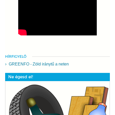
HÍRFIGYELŐ
GREENFO - Zöld iránytű a neten
Ne égesd el!