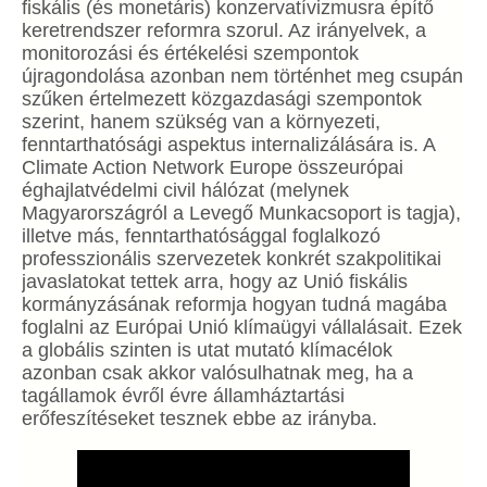
fiskális (és monetáris) konzervatívizmusra építő
keretrendszer reformra szorul. Az irányelvek, a
monitorozási és értékelési szempontok
újragondolása azonban nem történhet meg csupán
szűken értelmezett közgazdasági szempontok
szerint, hanem szükség van a környezeti,
fenntarthatósági aspektus internalizálására is. A
Climate Action Network Europe összeurópai
éghajlatvédelmi civil hálózat (melynek
Magyarországról a Levegő Munkacsoport is tagja),
illetve más, fenntarthatósággal foglalkozó
professzionális szervezetek konkrét szakpolitikai
javaslatokat tettek arra, hogy az Unió fiskális
kormányzásának reformja hogyan tudná magába
foglalni az Európai Unió klímaügyi vállalásait. Ezek
a globális szinten is utat mutató klímacélok
azonban csak akkor valósulhatnak meg, ha a
tagállamok évről évre államháztartási
erőfeszítéseket tesznek ebbe az irányba.