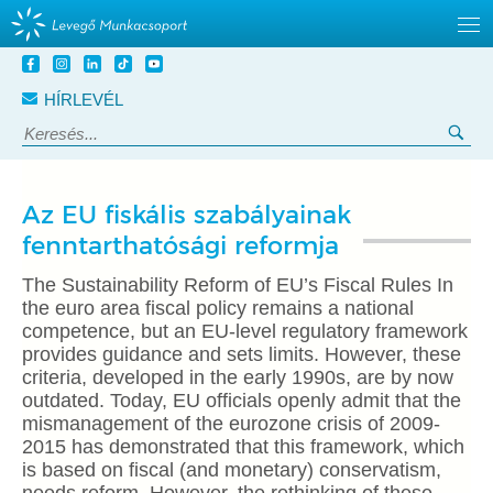
Tovább
a
HÍRLEVÉL
tartalomra
Keresés:
Ker
Az EU fiskális szabályainak
fenntarthatósági reformja
The Sustainability Reform of EU’s Fiscal Rules In
the euro area fiscal policy remains a national
competence, but an EU-level regulatory framework
provides guidance and sets limits. However, these
criteria, developed in the early 1990s, are by now
outdated. Today, EU officials openly admit that the
mismanagement of the eurozone crisis of 2009-
2015 has demonstrated that this framework, which
is based on fiscal (and monetary) conservatism,