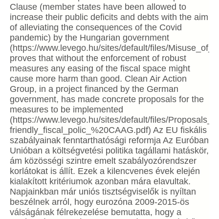
Clause (member states have been allowed to
increase their public deficits and debts with the aim
of alleviating the consequences of the Covid
pandemic) by the Hungarian government
(https://www.levego.hu/sites/default/files/Misuse_
proves that without the enforcement of robust
measures any easing of the fiscal space might
cause more harm than good. Clean Air Action
Group, in a project financed by the German
government, has made concrete proposals for the
measures to be implemented
(https://www.levego.hu/sites/default/files/Proposals
friendly_fiscal_polic_%20CAAG.pdf) Az EU fiskális
szabályainak fenntarthatósági reformja Az Euróban
Unióban a költségvetési politika tagállami hatáskör,
ám közösségi szintre emelt szabályozórendszer
korlátokat is állít. Ezek a kilencvenes évek elején
kialakított kritériumok azonban mára elavultak.
Napjainkban már uniós tisztségviselők is nyíltan
beszélnek arról, hogy eurozóna 2009-2015-ös
válságának félrekezelése bemutatta, hogy a