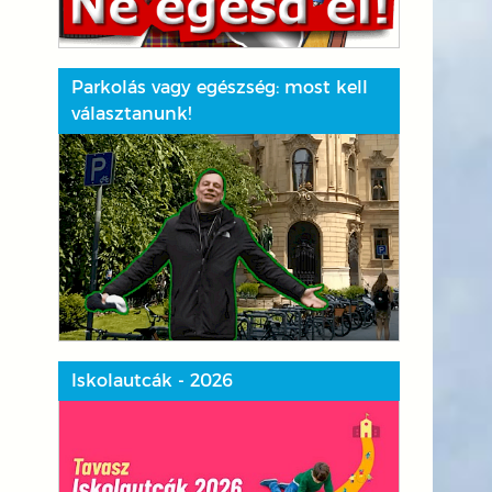
sban
Parkolás vagy egészség: most kell
választanunk!
Iskolautcák - 2026