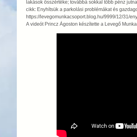
lakások összértéke; továbbá sokkal több pénz jutna
cikk: Enyhítsük a parkolási problémákat és gazdag
https://levegomunkacsoport.blog.hu/9999/12/31/e
A videót Princz Ágoston készítette a Levegő Munk