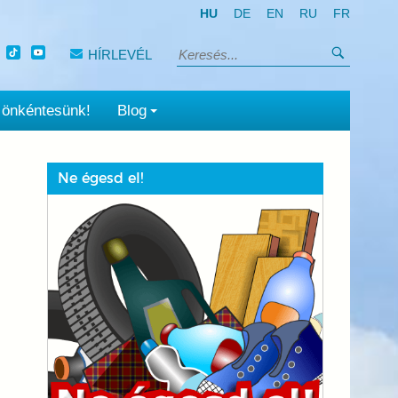
HU
DE
EN
RU
FR
Keresés
HÍRLEVÉL
Keresés:
 önkéntesünk!
Blog
Ne égesd el!