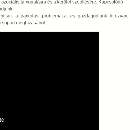
 szociális támogatásra és a kerület szépítésére. Kapcsolódó
odjunk!
nyhitsuk_a_parkolasi_problemakat_es_gazdagodjunk_terezvaro
acsoport megbízásából.