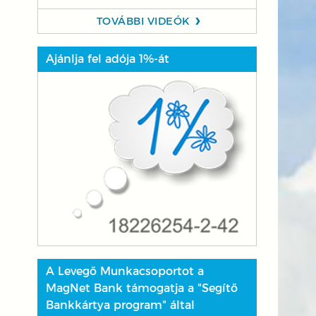
TOVÁBBI VIDEÓK
Ajánlja fel adója 1%-át
A Levegő Munkacsoportot a
MagNet Bank támogatja a "Segítő
Bankkártya program" által