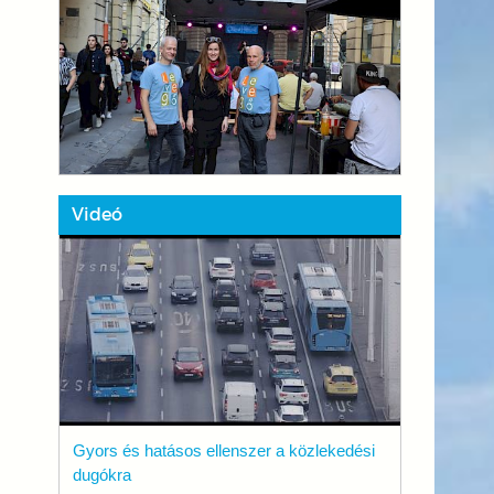
Videó
Gyors és hatásos ellenszer a közlekedési
dugókra