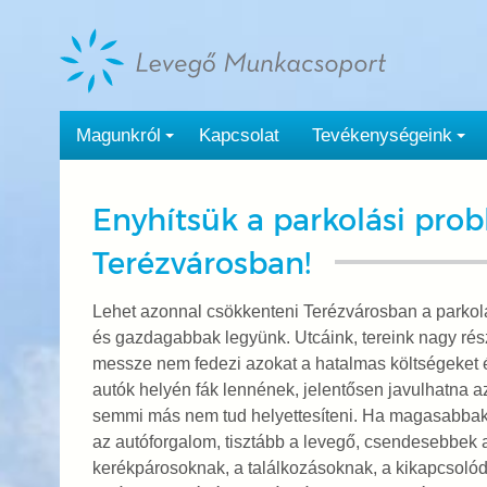
Tovább
a
tartalomra
Magunkról
Kapcsolat
Tevékenységeink
Enyhítsük a parkolási pro
Terézvárosban!
Lehet azonnal csökkenteni Terézvárosban a parkol
és gazdagabbak legyünk. Utcáink, tereink nagy részé
messze nem fedezi azokat a hatalmas költségeket é
autók helyén fák lennének, jelentősen javulhatna a
semmi más nem tud helyettesíteni. Ha magasabbak 
az autóforgalom, tisztább a levegő, csendesebbek 
kerékpárosoknak, a találkozásoknak, a kikapcsolódás