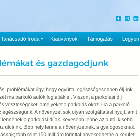
Tanácsadó Iroda
Kiadványok
Támogatás
Legyen
blémákat és gazdagodjunk
ási problémákat úgy, hogy egyúttal egészségesebben éljünk
t ma parkoló autók foglalják el. Viszont a parkolási díj
s veszteségeket, amelyeket a parkolás okoz. Ha a parkoló
z egészségünk. A növényzet sok olyan szolgáltatást nyújt, amit
lennének a parkolási díjak, kevesebb lenne az autó, kisebb
az utcáink, több hely lenne a növényzetnek, a gyalogosoknak,
nak; több mint 150 milliárd forinttal növekedhetne a kerületi