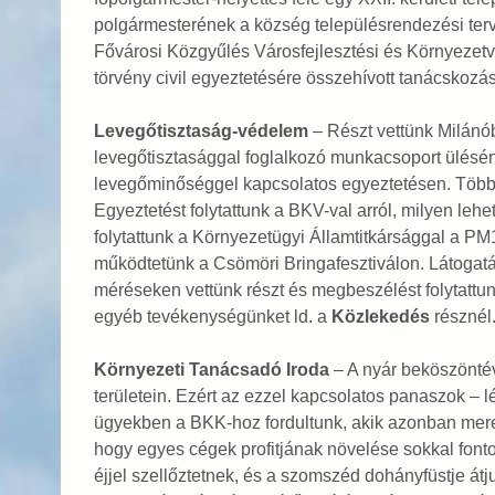
polgármesterének a község településrendezési ter
Fővárosi Közgyűlés Városfejlesztési és Környezetv
törvény civil egyeztetésére összehívott tanácskozá
Levegőtisztaság-védelem
– Részt vettünk Milánó
levegőtisztasággal foglalkozó munkacsoport ülésén.
levegőminőséggel kapcsolatos egyeztetésen. Több hír
Egyeztetést folytattunk a BKV-val arról, milyen le
folytattunk a Környezetügyi Államtitkársággal a P
működtetünk a Csömöri Bringafesztiválon. Látogatás
méréseken vettünk részt és megbeszélést folytattu
egyéb tevékenységünket ld. a
Közlekedés
résznél
Környezeti Tanácsadó Iroda
– A nyár beköszöntév
területein. Ezért az ezzel kapcsolatos panaszok –
ügyekben a BKK-hoz fordultunk, akik azonban merev
hogy egyes cégek profitjának növelése sokkal font
éjjel szellőztetnek, és a szomszéd dohányfüstje át