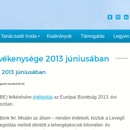
Tanácsadó Iroda
Kiadványok
Támogatás
Legyen
vékenysége 2013 júniusában
 2013 júniusában
gzett munkánkról.
BE) felkérésére
értékeltük
az Európai Bizottság 2013. évi
kozóan.
ttünk fel. Miután az állam – minden érdekelt, köztük a Levegő
goldás mellett döntött a tehergépkocsik kilométer- és