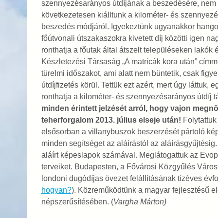
szennyezésarányos útdíjának a beszedésére, nem te
következetesen kiálltunk a kilométer- és szennyezé
beszedés módjáról. Igyekeztünk ugyanakkor hango
főútvonali útszakaszokra kivetett díj közötti igen n
ronthatja a főutak által átszelt településeken lakók
Készletezési Társaság „A matricák kora után” címm
türelmi időszakot, ami alatt nem büntetik, csak figy
útdíjfizetés körül. Tettük ezt azért, mert úgy láttu
ronthatja a kilométer- és szennyezésarányos útdíj 
minden érintett jelzését arról, hogy vajon megn
teherforgalom 2013. július elseje után!
Folytattuk
elsősorban a villanybuszok beszerzését pártoló ké
minden segítséget az aláírástól az aláírásgyűjtésig
aláírt képeslapok számával. Meglátogattuk az Evopr
terveiket. Budapesten, a Fővárosi Közgyűlés Városf
londoni dugódíjas övezet felállításának tízéves évfo
hogyan?
).
Közreműködtünk a magyar fejlesztésű e
népszerűsítésében. (
Vargha Márton)