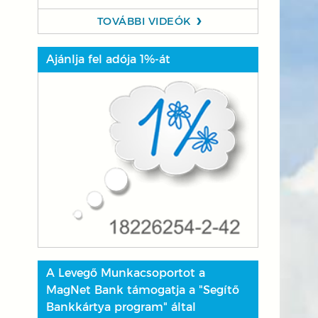
TOVÁBBI VIDEÓK
Ajánlja fel adója 1%-át
A Levegő Munkacsoportot a
MagNet Bank támogatja a "Segítő
Bankkártya program" által