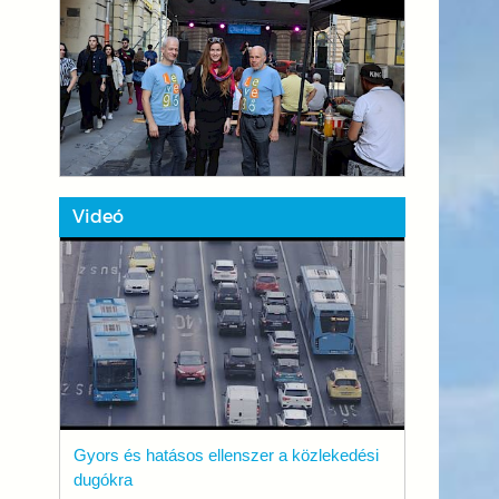
Videó
Gyors és hatásos ellenszer a közlekedési
dugókra