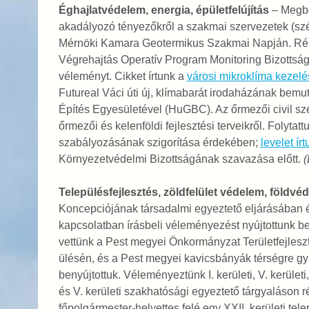
Éghajlatvédelem, energia, épületfelújítás
– Megbe
akadályozó tényezőkről a szakmai szervezetek (szél
Mérnöki Kamara Geotermikus Szakmai Napján. Rész
Végrehajtás Operatív Program Monitoring Bizottság
véleményt. Cikket írtunk a
városi mikroklíma kezelé
Futureal Váci úti új, klímabarát irodaházának bemu
Építés Egyesületével (HuGBC). Az őrmezői civil sze
őrmezői és kelenföldi fejlesztési terveikről. Folyt
szabályozásának szigorítása érdekében;
levelet ír
Környezetvédelmi Bizottságának szavazása előtt.
(
Településfejlesztés, zöldfelület védelem, földvé
Koncepciójának társadalmi egyeztető eljárásában 
kapcsolatban írásbeli véleményezést nyújtottunk be
vettünk a Pest megyei Önkormányzat Területfejleszt
ülésén, és a Pest megyei kavicsbányák térségre gy
benyújtottuk. Véleményeztünk I. kerületi, V. kerületi, 
és V. kerületi szakhatósági egyeztető tárgyaláson r
főpolgármester-helyettes felé egy XXII. kerületi tel