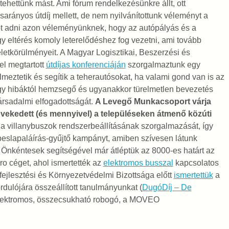
hettünk mást. Ami fórum rendelkezésünkre állt, ott
sarányos útdíj mellett, de nem nyilvánítottunk véleményt a
t adni azon véleményünknek, hogy az autópályás és a
agy eltérés komoly leterelődéshez fog vezetni, ami tovább
 életkörülményeit. A Magyar Logisztikai, Beszerzési és
el megtartott
útdíjas konferenciáján
szorgalmaztunk egy
elmeztetik és segítik a teherautósokat, ha valami gond van is az
k, egy hibáktól hemzsegő és ugyanakkor türelmetlen bevezetés
társadalmi elfogadottságát.
A Levegő Munkacsoport várja
övekedett (és mennyivel) a településeken átmenő közúti
 a villanybuszok rendszerbeállításának szorgalmazását, így
peslapaláírás-gyűjtő kampányt, amiben szívesen látunk
. Önkéntesek segítségével már átléptük az 8000-es határt az
o céget, ahol ismertették az
elektromos busszal
kapcsolatos
ejlesztési és Környezetvédelmi Bizottsága előtt
ismertettük
a
rdulójára összeállított tanulmányunkat (
DugóDíj – De
lektromos, összecsukható robogó, a MOVEO