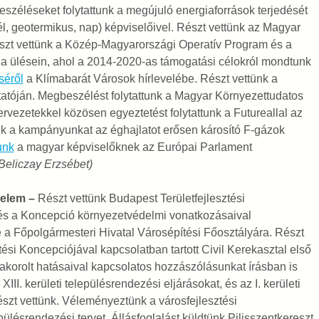
széléseket folytattunk a megújuló energiaforrások terjedését
, geotermikus, nap) képviselőivel. Részt vettünk az Magyar
t vettünk a Közép-Magyarországi Operatív Program és a
a ülésein, ahol a 2014-2020-as támogatási célokról mondtunk
séről
a Klímabarát Városok hírlevelébe. Részt vettünk a
tatóján. Megbeszélést folytattunk a Magyar Környezettudatos
rvezetekkel közösen egyeztetést folytattunk a Futureallal az
attuk a kampányunkat az éghajlatot erősen károsító F-gázok
tunk
a magyar képviselőknek az Európai Parlament
Beliczay Erzsébet)
delem –
Részt vettünk Budapest Területfejlesztési
és a Koncepció környezetvédelmi vonatkozásaival
 a Főpolgármesteri Hivatal Városépítési Főosztályára. Részt
ési Koncepciójával kapcsolatban tartott Civil Kerekasztal első
akorolt hatásaival kapcsolatos hozzászólásunkat írásban is
XIII. kerületi településrendezési eljárásokat, és az I. kerületi
észt vettünk. Véleményeztünk a városfejlesztési
epülésrendezési tervet. Állásfoglalást küldtünk Pilisszentkereszt