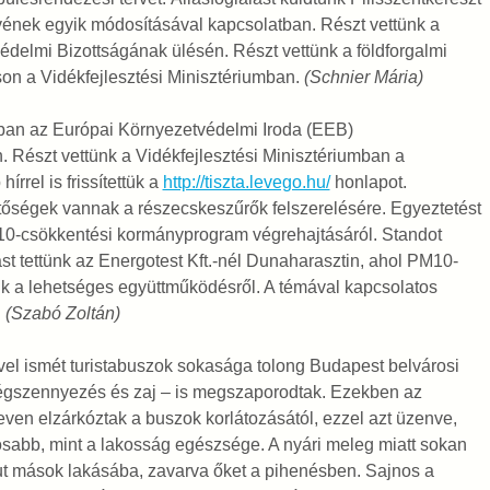
vének egyik módosításával kapcsolatban. Részt vettünk a
édelmi Bizottságának ülésén. Részt vettünk a földforgalmi
son a Vidékfejlesztési Minisztériumban.
(Schnier Mária)
ban az Európai Környezetvédelmi Iroda (EEB)
 Részt vettünk a Vidékfejlesztési Minisztériumban a
rel is frissítettük a
http://tiszta.levego.hu/
honlapot.
hetőségek vannak a részecskeszűrők felszerelésére.
Egyeztetést
M10-csökkentési kormányprogram végrehajtásáról. Standot
t tettünk az Energotest Kft.-nél Dunaharasztin, ahol PM10-
nk a lehetséges együttműködésről. A témával kapcsolatos
.
(Szabó Zoltán)
el ismét turistabuszok sokasága tolong Budapest belvárosi
 légszennyezés és zaj – is megszaporodtak. Ezekben az
en elzárkóztak a buszok korlátozásától, ezzel azt üzenve,
osabb, mint a lakosság egészsége. A nyári meleg miatt sokan
jut mások lakásába, zavarva őket a pihenésben. Sajnos a