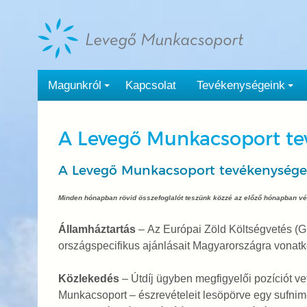
Tovább
a
tartalomra
Magunkról
Kapcsolat
Tevékenységeink
A Levegő Munkacsoport te
A Levegő Munkacsoport tevékenysége
Minden hónapban rövid összefoglalót teszünk közzé az előző hónapban vé
Államháztartás
–
Az Európai Zöld Költségvetés (G
országspecifikus ajánlásait Magyarországra vonat
Közlekedés
– Útdíj ügyben megfigyelői pozíciót ve
Munkacsoport – észrevételeit lesöpörve egy sufnime