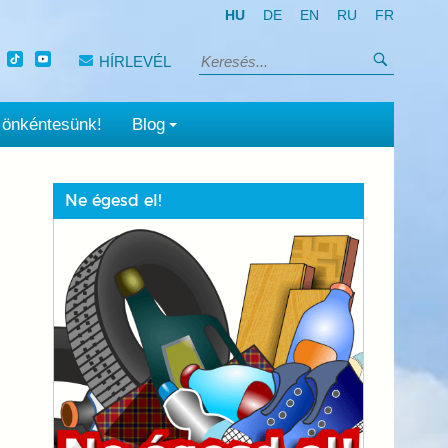
HU
DE
EN
RU
FR
Keresés
HÍRLEVÉL
Keresés:
 önkéntesünk!
Blog
Ne égesd el!