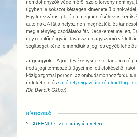
nemdohányzók védelméről szóló törvény nem nyújt
ügyben, a sokszor kétséges kimenetelű birtokvédelm
Egy terézvárosi platánfa megmentéséhez is segítsé
autóinak. A fát a helyszínen megnéztük, és tanácsokk
meg a tényleg csodálatos fát. Kecskemét mellett, B
egy repülőgépgyár. Tavasszal nagyszámú védett árva
segítséget kérte, elmondtuk a jogi és egyéb lehet
Jogi ügyek
– A jogi tevékenységeket tartalmazó pr
iroda jogi természetű ügyei mellett előkészítő irato
közigazgatási perben, az ombudsmanhoz fordultunk
érdekében, és
sajtóhelyreigazítási kérelmet fogalm
(Dr. Bendik Gábor)
HÍRFIGYELŐ
GREENFO - Zöld iránytű a neten