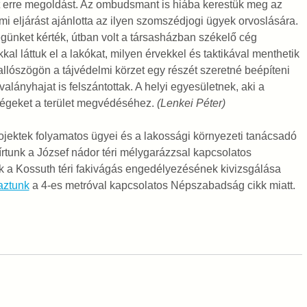
 erre megoldást. Az ombudsmant is hiába kerestük meg az
i eljárást ajánlotta az ilyen szomszédjogi ügyek orvoslására.
günket kérték, útban volt a társasházban székelő cég
al láttuk el a lakókat, milyen érvekkel és taktikával menthetik
allószögön a tájvédelmi körzet egy részét szeretné beépíteni
lányhajat is felszántottak. A helyi egyesületnek, aki a
őségeket a terület megvédéséhez.
(Lenkei Péter)
ojektek folyamatos ügyei és a lakossági környezeti tanácsadó
t írtunk a József nádor téri mélygarázzsal kapcsolatos
 a Kossuth téri fakivágás engedélyezésének kivizsgálása
aztunk
a 4-es metróval kapcsolatos Népszabadság cikk miatt.