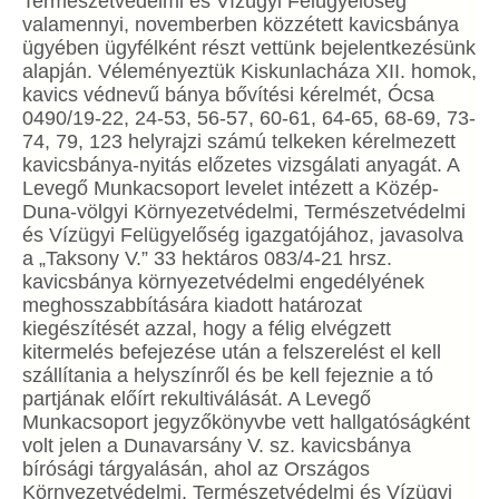
Természetvédelmi és Vízügyi Felügyelőség
valamennyi, novemberben közzétett kavicsbánya
ügyében ügyfélként részt vettünk bejelentkezésünk
alapján. Véleményeztük Kiskunlacháza XII. homok,
kavics védnevű bánya bővítési kérelmét, Ócsa
0490/19-22, 24-53, 56-57, 60-61, 64-65, 68-69, 73-
74, 79, 123 helyrajzi számú telkeken kérelmezett
kavicsbánya-nyitás előzetes vizsgálati anyagát. A
Levegő Munkacsoport levelet intézett a Közép-
Duna-völgyi Környezetvédelmi, Természetvédelmi
és Vízügyi Felügyelőség igazgatójához, javasolva
a „Taksony V.” 33 hektáros 083/4-21 hrsz.
kavicsbánya környezetvédelmi engedélyének
meghosszabbítására kiadott határozat
kiegészítését azzal, hogy a félig elvégzett
kitermelés befejezése után a felszerelést el kell
szállítania a helyszínről és be kell fejeznie a tó
partjának előírt rekultiválását. A Levegő
Munkacsoport jegyzőkönyvbe vett hallgatóságként
volt jelen a Dunavarsány V. sz. kavicsbánya
bírósági tárgyalásán, ahol az Országos
Környezetvédelmi, Természetvédelmi és Vízügyi