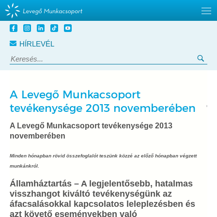
Tovább
a
HÍRLEVÉL
tartalomra
Keresés:
Ker
A Levegő Munkacsoport
tevékenysége 2013 novemberében
A Levegő Munkacsoport tevékenysége 2013
novemberében
Minden hónapban rövid összefoglalót teszünk közzé az előző hónapban végzett
munkánkról.
Államháztartás –
A legjelentősebb, hatalmas
visszhangot kiváltó tevékenységünk az
áfacsalásokkal kapcsolatos leleplezésben és
azt követő eseményekben való