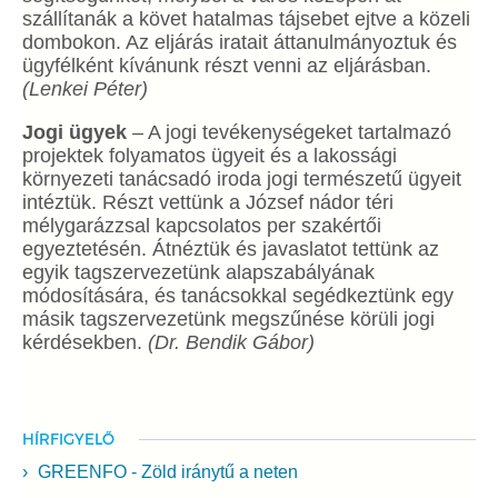
szállítanák a követ hatalmas tájsebet ejtve a közeli
dombokon. Az eljárás iratait áttanulmányoztuk és
ügyfélként kívánunk részt venni az eljárásban.
(Lenkei Péter)
Jogi ügyek
– A jogi tevékenységeket tartalmazó
projektek folyamatos ügyeit és a lakossági
környezeti tanácsadó iroda jogi természetű ügyeit
intéztük. Részt vettünk a József nádor téri
mélygarázzsal kapcsolatos per szakértői
egyeztetésén. Átnéztük és javaslatot tettünk az
egyik tagszervezetünk alapszabályának
módosítására, és tanácsokkal segédkeztünk egy
másik tagszervezetünk megszűnése körüli jogi
kérdésekben.
(Dr. Bendik Gábor)
HÍRFIGYELŐ
GREENFO - Zöld iránytű a neten