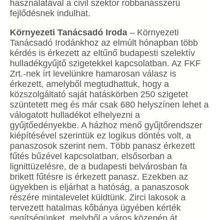
használatával a civil szektor robbanásszerű
fejlődésnek indulhat.
Környezeti Tanácsadó Iroda
– Környezeti
Tanácsadó Irodánkhoz az elmúlt hónapban több
kérdés is érkezett az eltűnő budapesti szelektív
hulladékgyűjtő szigetekkel kapcsolatban. Az FKF
Zrt.-nek írt levelünkre hamarosan válasz is
érkezett, amelyből megtudhattuk, hogy a
közszolgáltató saját hatáskörben 250 szigetet
szüntetett meg és már csak 680 helyszínen lehet a
válogatott hulladékot elhelyezni a
gyűjtőedényekbe. A házhoz menő gyűjtőrendszer
kiépítésével szerintük ez logikus döntés volt, a
panaszosok szerint nem. Több panasz érkezett
fűtés bűzével kapcsolatban, elsősorban a
lignittüzelésre, de a budapesti belvárosban fa
brikett fűtésre is érkezett panasz. Ezekben az
ügyekben is eljárhat a hatóság, a panaszosok
részére mintalevelet küldtünk. Zirci lakosok a
tervezett hatalmas kőbánya ügyében kérték
segítségünket, melyből a város közepén át