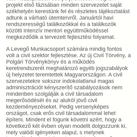
projekt első fázisában minden szervezetet saját
székhelyén kerestünk fel és részletes tájékoztatást
adtunk a várható ütemtervről. Januártól havi
rendszerességű találkozókkal és a találkozók
közötti intenzív mentori együttműködéssel
megkezdődik a tervezett fejlesztési folyamat.
A Levegő Munkacsoport számára mindig fontos
volt a civil szektor fejlesztése. Az új Civil Törvény, a
Polgári Törvénykönyv és a működés
keretrendszerét meghatározó egyéb jogszabályok
új helyzetet teremtettek Magyarországon. A civil
szervezetekre sokszor indokolatlanul magas
adminisztrációt kényszerítő szabályozások nem
mindenben szolgálják a civil társadalom
megerősödését és az alulról jövő civil
kezdeményezéseket. Pedig versenyképes
országot, csak erős civil társadalommal lehet
építeni. Mindent el fogunk követni azért, hogy a
következő két évben olyan modellt dolgozzunk ki,
mely valódi igényeken alapul, s melynek