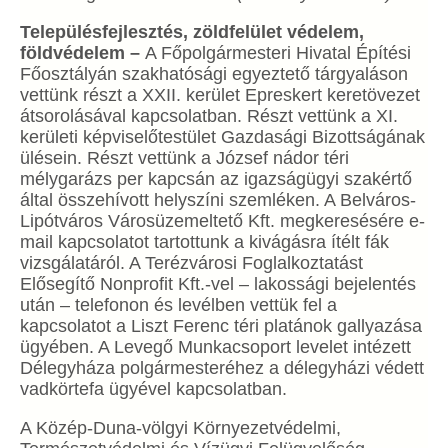
Településfejlesztés, zöldfelület védelem,
földvédelem –
A Főpolgármesteri Hivatal Építési
Főosztályán szakhatósági egyeztető tárgyaláson
vettünk részt a XXII. kerület Epreskert keretövezet
átsorolásával kapcsolatban. Részt vettünk a XI.
kerületi képviselőtestület Gazdasági Bizottságának
ülésein. Részt vettünk a József nádor téri
mélygarázs per kapcsán az igazságügyi szakértő
által összehívott helyszíni szemléken. A Belváros-
Lipótváros Városüzemeltető Kft. megkeresésére e-
mail kapcsolatot tartottunk a kivágásra ítélt fák
vizsgálatáról. A Terézvárosi Foglalkoztatást
Elősegítő Nonprofit Kft.-vel – lakossági bejelentés
után – telefonon és levélben vettük fel a
kapcsolatot a Liszt Ferenc téri platánok gallyazása
ügyében. A Levegő Munkacsoport levelet intézett
Délegyháza polgármesteréhez a délegyházi védett
vadkörtefa ügyével kapcsolatban.
A Közép-Duna-völgyi Környezetvédelmi,