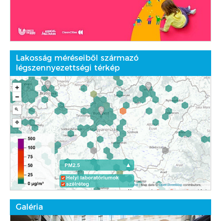
Lakosság méréseiből származó
légszennyezettségi térkép
Galéria