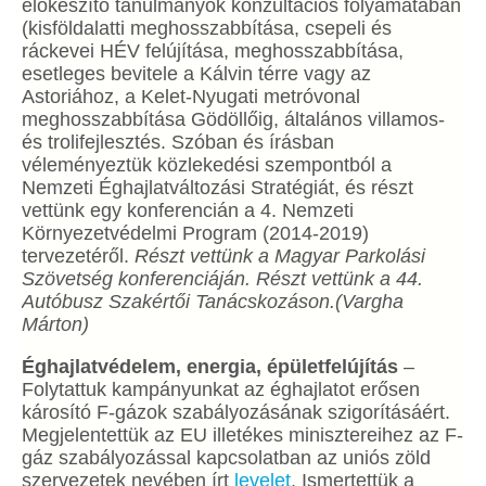
előkészítő tanulmányok konzultációs folyamatában
(kisföldalatti meghosszabbítása, csepeli és
ráckevei HÉV felújítása, meghosszabbítása,
esetleges bevitele a Kálvin térre vagy az
Astoriához, a Kelet-Nyugati metróvonal
meghosszabbítása Gödöllőig, általános villamos-
és trolifejlesztés. Szóban és írásban
véleményeztük közlekedési szempontból a
Nemzeti Éghajlatváltozási Stratégiát, és részt
vettünk egy konferencián a 4. Nemzeti
Környezetvédelmi Program (2014-2019)
tervezetéről.
Részt vettünk a Magyar Parkolási
Szövetség konferenciáján.
Részt vettünk a 44.
Autóbusz Szakértői Tanácskozáson.
(Vargha
Márton)
Éghajlatvédelem, energia, épületfelújítás
–
Folytattuk kampányunkat az éghajlatot erősen
károsító F-gázok szabályozásának szigorításáért.
Megjelentettük az EU illetékes minisztereihez az F-
gáz szabályozással kapcsolatban az uniós zöld
szervezetek nevében írt
levelet
. Ismertettük a