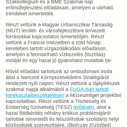
Szakkollégium és a BME Szakmai nap
erőműfejlesztési előadásain, amelyen a várható
trendeket ismertették.
Részt vettünk a Magyar Urbanisztikai Társaság
(MUT) terület- és városfejlesztésre tervezett
forrásokkal kapcsolatos ismertetőjén. Részt
vettünk a Francia Intézetben a zöld hónap
keretében tartott vízgazdálkodási előadáson,
amelyen a fenntartható vízkezelés (tisztítás)
módját és egy hazai jó gyakorlatot mutattak be.
Rövid előadást tartottunk az ombudsmani iroda
által a Nemzeti Környezetvédelmi Stratégiáról
rendezett nyílt napon. Részt vettünk a tájépítészek
szakmai napja alkalmából a
FUGA-ban tartott
kerekasztalbeszélgetésen
a Múzeumliget projekttel
kapcsolatban. Részt vettünk a Tisztesség és
Emberség Szövetség (TESZ)
gyűlésén
, ahol a
hazai földkérdés néhány kritikus problémájáról
tartottak ismertetőt és felszólítottak szolidáris helyi
közösségek szervezésére.
(Beliczay Erzsébet)