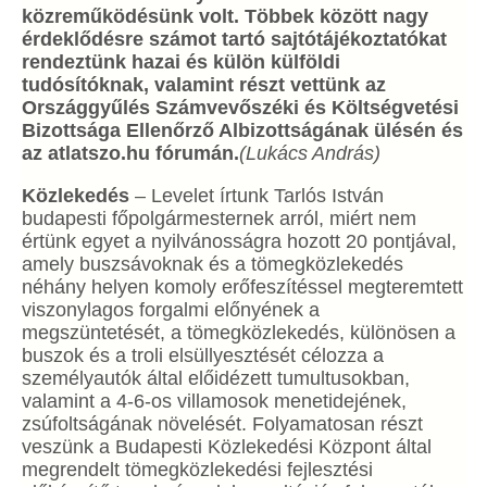
közreműködésünk volt.
Többek között nagy
érdeklődésre számot tartó sajtótájékoztatókat
rendeztünk hazai és külön külföldi
tudósítóknak, valamint részt vettünk az
Országgyűlés Számvevőszéki és Költségvetési
Bizottsága Ellenőrző Albizottságának ülésén és
az atlatszo.hu fórumán.
(Lukács András)
Közlekedés
– Levelet írtunk Tarlós István
budapesti főpolgármesternek arról, miért nem
értünk egyet a nyilvánosságra hozott 20 pontjával,
amely buszsávoknak és a tömegközlekedés
néhány helyen komoly erőfeszítéssel megteremtett
viszonylagos forgalmi előnyének a
megszüntetését, a tömegközlekedés, különösen a
buszok és a troli elsüllyesztését célozza a
személyautók által előidézett tumultusokban,
valamint a 4-6-os villamosok menetidejének,
zsúfoltságának növelését. Folyamatosan részt
veszünk a Budapesti Közlekedési Központ által
megrendelt tömegközlekedési fejlesztési