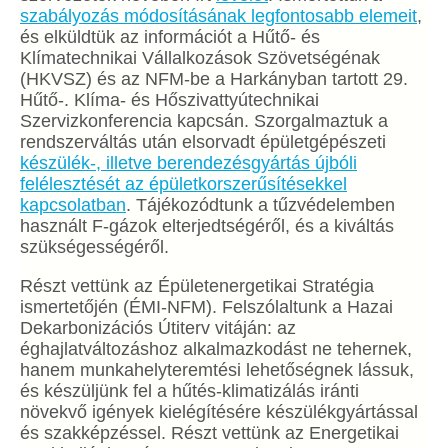
szabályozás módosításának legfontosabb elemeit
,
és elküldtük az információt a Hűtő- és
Klímatechnikai Vállalkozások Szövetségénak
(HKVSZ) és az NFM-be a Harkányban tartott 29.
Hűtő-. Klíma- és Hőszivattyútechnikai
Szervizkonferencia kapcsán. Szorgalmaztuk a
rendszerváltás után elsorvadt épületgépészeti
készülék-, illetve berendezésgyártás újbóli
felélesztését az épületkorszerűsítésekkel
kapcsolatban
. Tájékozódtunk a tűzvédelemben
használt F-gázok elterjedtségéről, és a kiváltás
szükségességéről.
Részt vettünk az Épületenergetikai Stratégia
ismertetőjén (ÉMI-NFM). Felszólaltunk a Hazai
Dekarbonizációs Útiterv vitáján: az
éghajlatváltozáshoz alkalmazkodást ne tehernek,
hanem munkahelyteremtési lehetőségnek lássuk,
és készüljünk fel a hűtés-klimatizálás iránti
növekvő igények kielégítésére készülékgyártással
és szakképzéssel. Részt vettünk az Energetikai