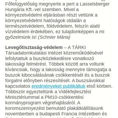
Főfelügyelőség megnyerte a pert a Lasselsberger
Hungária Kft.-vel szemben. Mivel a
környezetvédelmi eljárásban részt vettünk a
környezetvédelmi hatóságok oldalán a
természetvédelem, földvédelem, felszín alatti
vízvédelem érdekében, ez tulajdonképpen a mi
győzelmünk is!
(Schnier Mária)
Levegőtisztaság-védelem
– A TÁRKI
Társadalomkutatási Intézet közreműködésével
lefolytattuk a buszközlekedésre vonatkozó
lakossági felmérést. Többek között arra voltunk
kíváncsiak, hogy a lakosság mennyire támogatja a
buszok kibocsátásának csökkentését és a buszok
forgalmi előnyben részesítését. A buszsávokkal
kapcsolatos
eredményeket publikáltuk
első körben.
Többször egyeztettünk a Vidékfejlesztési
Minisztériummal a PM10-csökkentési
kormányprogram végrehajtásáról. A
koromszennyezést bemutató plakátkiállításunk
novemberben a budapesti Francia Intézetben és