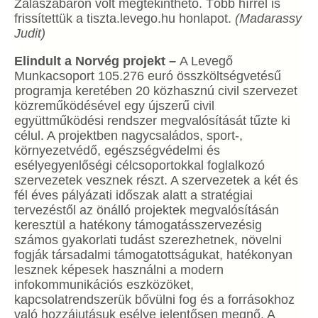
Zalaszabaron volt megtekinthető. Több hírrel is
frissítettük a tiszta.levego.hu honlapot.
(Madarassy
Judit)
Elindult a Norvég projekt –
A Levegő
Munkacsoport 105.276 euró összköltségvetésű
programja keretében 20 közhasznú civil szervezet
közreműködésével egy újszerű civil
együttműködési rendszer megvalósítását tűzte ki
célul. A projektben nagycsaládos, sport-,
környezetvédő, egészségvédelmi és
esélyegyenlőségi célcsoportokkal foglalkozó
szervezetek vesznek részt. A szervezetek a két és
fél éves pályázati időszak alatt a stratégiai
tervezéstől az önálló projektek megvalósításán
keresztül a hatékony támogatásszervezésig
számos gyakorlati tudást szerezhetnek, növelni
fogják társadalmi támogatottságukat, hatékonyan
lesznek képesek használni a modern
infokommunikációs eszközöket,
kapcsolatrendszerük bővülni fog és a forrásokhoz
való hozzájutásuk esélye jelentősen megnő. A