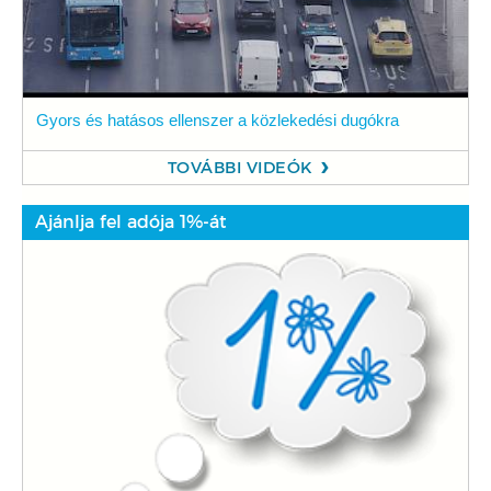
Gyors és hatásos ellenszer a közlekedési dugókra
TOVÁBBI VIDEÓK
Ajánlja fel adója 1%-át