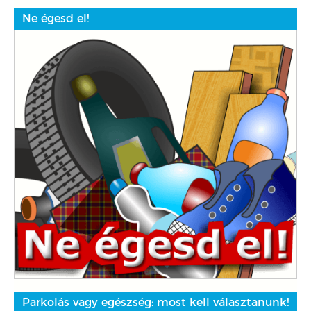
Ne égesd el!
Parkolás vagy egészség: most kell választanunk!