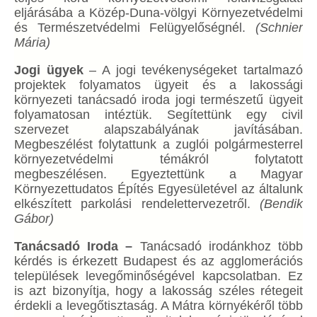
eljárásába a Közép-Duna-völgyi Környezetvédelmi
és Természetvédelmi Felügyelőségnél.
(Schnier
Mária)
Jogi ügyek
– A jogi tevékenységeket tartalmazó
projektek folyamatos ügyeit és a lakossági
környezeti tanácsadó iroda jogi természetű ügyeit
folyamatosan intéztük. Segítettünk egy civil
szervezet alapszabályának javításában.
Megbeszélést folytattunk a zuglói polgármesterrel
környezetvédelmi témákról folytatott
megbeszélésen. Egyeztettünk a Magyar
Környezettudatos Építés Egyesületével az általunk
elkészített parkolási rendelettervezetről.
(Bendik
Gábor)
Tanácsadó Iroda –
Tanácsadó irodánkhoz több
kérdés is érkezett Budapest és az agglomerációs
települések levegőminőségével kapcsolatban. Ez
is azt bizonyítja, hogy a lakosság széles rétegeit
érdekli a levegőtisztaság. A Mátra környékéről több