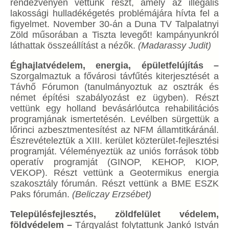
rendezvényen vettünk részt, amely az illegális
lakossági hulladékégetés problémájára hívta fel a
figyelmet. November 30-án a Duna TV Talpalatnyi
Zöld műsorában a Tiszta levegőt! kampányunkról
láthattak összeállítást a nézők.
(Madarassy Judit)
Éghajlatvédelem, energia, épületfelújítás –
Szorgalmaztuk a fővárosi távfűtés kiterjesztését a
Távhő Fórumon (tanulmányoztuk az osztrák és
német építési szabályozást ez ügyben). Részt
vettünk egy holland bevásárlóutca rehabilitációs
programjának ismertetésén. Levélben sürgettük a
lőrinci azbesztmentesítést az NFM államtitkáránál.
Észrevételeztük a XIII. kerület közterület-fejlesztési
programját. Véleményeztük az uniós források több
operatív programját (GINOP, KEHOP, KIOP,
VEKOP). Részt vettünk a Geotermikus energia
szakosztály fórumán. Részt vettünk a BME ESZK
Paks fórumán.
(Beliczay Erzsébet)
Településfejlesztés, zöldfelület védelem,
földvédelem –
Tárgyalást folytattunk Jankó István