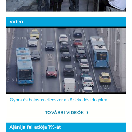
Videó
Gyors és hatásos ellenszer a közlekedési dugókra
TOVÁBBI VIDEÓK
Ajánlja fel adója 1%-át