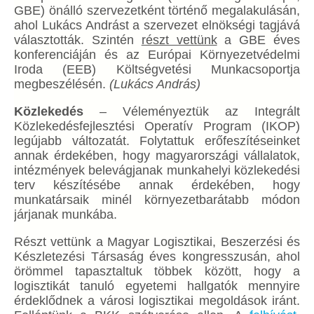
GBE) önálló szervezetként történő megalakulásán,
ahol Lukács Andrást a szervezet elnökségi tagjává
választották. Szintén
részt vettünk
a GBE éves
konferenciáján és az Európai Környezetvédelmi
Iroda (EEB) Költségvetési Munkacsoportja
megbeszélésén.
(Lukács András)
Közlekedés
– Véleményeztük az Integrált
Közlekedésfejlesztési Operatív Program (IKOP)
legújabb változatát. Folytattuk erőfeszítéseinket
annak érdekében, hogy magyarországi vállalatok,
intézmények belevágjanak munkahelyi közlekedési
terv készítésébe annak érdekében, hogy
munkatársaik minél környezetbarátabb módon
járjanak munkába.
Részt vettünk a Magyar Logisztikai, Beszerzési és
Készletezési Társaság éves kongresszusán, ahol
örömmel tapasztaltuk többek között, hogy a
logisztikát tanuló egyetemi hallgatók mennyire
érdeklődnek a városi logisztikai megoldások iránt.