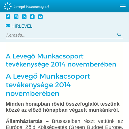
Tovább
a
HÍRLEVÉL
tartalomra
Keresés:
Ker
A Levegő Munkacsoport
tevékenysége 2014 novemberében
A Levegő Munkacsoport
tevékenysége 2014
novemberében
Minden hónapban rövid összefoglalót teszünk
közzé az előző hónapban végzett munkánkról.
Államháztartás –
Brüsszelben részt vettünk az
Európai Zöld Költségvetés (Green Budget Europe,