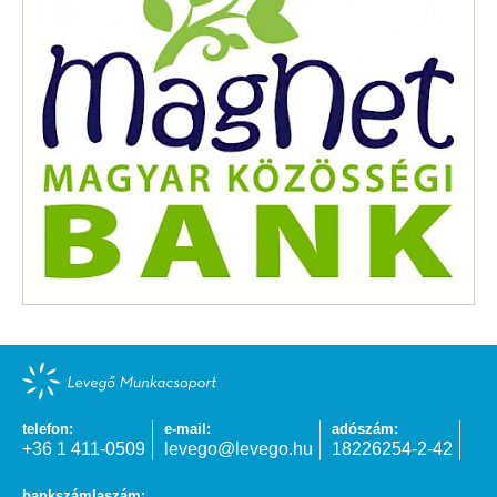
telefon:
e-mail:
adószám:
+36 1 411-0509
levego@levego.hu
18226254-2-42
bankszámlaszám: