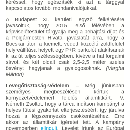
kéréssel, hogy egészítsék ki azt a tárggyal
kapcsolatos további mondanivalójukkal.
A Budapest XI. kerületi jegyző felkérésére
javasoltuk, hogy 2015. első félévében a
képviselőtestület tárgyalja meg a behajtási díjat és
a Polgármesteri Hivatal javaslatát arra, hogy a
Bocskai úton a kiemelt, védett közcélú zöldfelület
helyreállítása helyett egy P+R parkolót alakítsanak
ki az út teljes szélességében, kivéve a hat forgalmi
sávot, és két oldalt csak 2,5-2,5 méter széles
ösvényt hagyjanak a gyalogosoknak.
(Vargha
Márton)
Levegőtisztaság-védelem
– Még júniusban
személyes megbeszélésen kértük a
környezetvédelemért felelős államtitkárt, V.
Németh Zsoltot, hogy a tárca indítson kampányt a
helyes fűtési gyakorlat elterjesztéséért, így járulva
hozzá a légszennyezés csökkentéséhez. Erre
akkor az államtitkár ígéretet tett. A kampány
novemberben
elindult
. Levelet írtunk az Európai