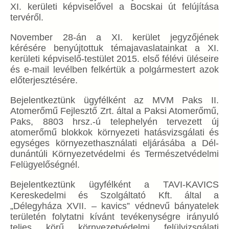
XI. kerületi képviselővel a Bocskai út felújítása
tervéről.
November 28-án a XI. kerület jegyzőjének
kérésére benyújtottuk témajavaslatainkat a XI.
kerületi képviselő-testület 2015. első félévi üléseire
és e-mail levélben felkértük a polgármestert azok
előterjesztésére.
Bejelentkeztünk ügyfélként az MVM Paks II.
Atomerőmű Fejlesztő Zrt. által a Paksi Atomerőmű,
Paks, 8803 hrsz.-ú telephelyén tervezett új
atomerőmű blokkok környezeti hatásvizsgálati és
egységes környezethasználati eljárásába a Dél-
dunántúli Környezetvédelmi és Természetvédelmi
Felügyelőségnél.
Bejelentkeztünk ügyfélként a TAVI-KAVICS
Kereskedelmi és Szolgáltató Kft. által a
„Délegyháza XVII. – kavics” védnevű bányatelek
területén folytatni kívánt tevékenységre irányuló
teljes körű környezetvédelmi felülvizsgálati