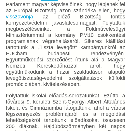
Parlament magyar képviselőinek, hogy lépjenek fel
az Európai Bizottság azon szándéka ellen, hogy
visszavonja
az előző Bizottság fontos
környezetvédelmi javaslatcsomagjait. Folytattuk
megbeszéléseinket a Földművelésügyi
Minisztériummal a kormány PM10 csökkentési
programjának végrehajtásáról. Sikeres kiállítást
tartottunk a „Tiszta levegőt!” kampányunkról az
EUCham budapesti rendezvényén.
Együttműködési szerződést írtunk alá a Magyar
Nemzeti Kereskedőházzal arról, hogy
együttműködünk a hazai szaktudáson alapuló
levegőtisztaság-védelmi szolgáltatások külföldi
promóciójában, kivitelezésében.
Folytattuk iskolai előadás-sorozatunkat. Ezúttal a
fővárosi 9. kerületi Szent-Györgyi Albert Általános
Iskola és Gimnáziumba látogattunk, ahol a városi
légszennyezés problémájáról és a megoldási
lehetőségekről tartottunk előadásokat összesen
200 diáknak. Hajdúböszörményben két napos