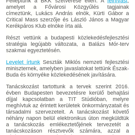
Felléptünk a BKK szétverése ellen. A
felhívást
,
amelyet a Fővárosi Közgyűlés tagjainak
címeztünk, Lukács András elnök, Kürti Gábor a
Critical Mass szerzője és László János a Magyar
Kerékpáros Klub elnöke írta alá.
Részt vettünk a budapesti közlekedésfejlesztési
stratégia legújabb változata, a Balázs Mór-terv
szakmai egyeztetésén.
Levelet írtunk
Seszták Miklós nemzeti fejlesztési
miniszternek, amelyben javaslatokat tettünk Észak-
Buda és környéke közlekedésének javítására.
Tanácskozást tartottunk a tervek szerint 2016.
évben Budapesten bevezetésre kerülő behajtási
díjjal kapcsolatban a TIT Stúdióban, melyre
meghívtuk az érintett kerületek önkormányzatait és
társadalmi szervezeteit. A tanácskozást követő
néhány napon belül elektronikus úton megküldtük
a tanácskozás emlékeztetőjének tervezetét a
tanácskozáson résztvevők számára, azzal a