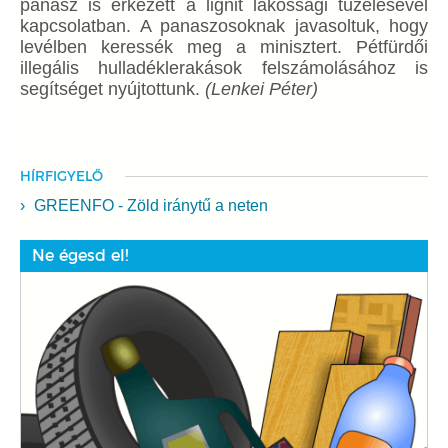
panasz is érkezett a lignit lakossági tüzelésével
kapcsolatban. A panaszosoknak javasoltuk, hogy
levélben keressék meg a minisztert. Pétfürdői
illegális hulladéklerakások felszámolásához is
segítséget nyújtottunk.
(Lenkei Péter)
HÍRFIGYELŐ
GREENFO - Zöld iránytű a neten
Ne égesd el!