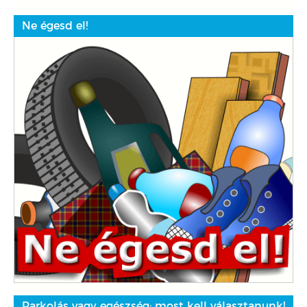
Ne égesd el!
Parkolás vagy egészség: most kell választanunk!