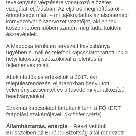
tevékenység végzésére vonatkozó előzetes
vizsgálati eljárásban. Az eljárás megindításáról –
érintettsége miatt – mi tájékoztattuk az alsónémedi
környezetvédő szervezet vezetőjét, aki ennek
köszönhetően időben szintén meg tudta küldeni
észrevételeit.
A Madocsa területén tervezett kavicsbánya
ügyében e-mail és telefoni kapcsolatot tartottunk a
helyi lakosság szószólóival a jelentős új
fejlemények miatt.
Áttekintettük és értékeltük a 2017. évi
településrendezési eljárásokban benyújtott
véleményezéseinket és a favédelmi vonatkozású
beadványainkat.
Szakmai kapcsolatot tartottunk fenn a FŐKERT
faápolási szakértőjével.
(Schnier Mária)
Államháztartás, energia
–
Részt vettünk
Brüsszelben az Európai Bizottság által rendezett