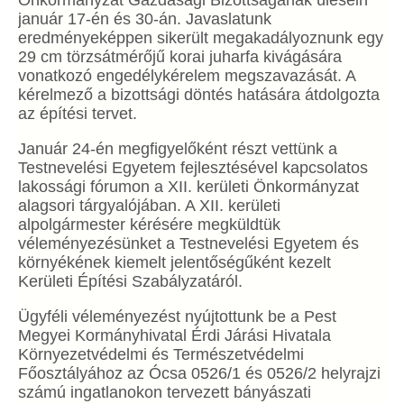
Önkormányzat Gazdasági Bizottságának ülésein
január 17-én és 30-án. Javaslatunk
eredményeképpen sikerült megakadályoznunk egy
29 cm törzsátmérőjű korai juharfa kivágására
vonatkozó engedélykérelem megszavazását. A
kérelmező a bizottsági döntés hatására átdolgozta
az építési tervet.
Január 24-én megfigyelőként részt vettünk a
Testnevelési Egyetem fejlesztésével kapcsolatos
lakossági fórumon a XII. kerületi Önkormányzat
alagsori tárgyalójában. A XII. kerületi
alpolgármester kérésére megküldtük
véleményezésünket a Testnevelési Egyetem és
környékének kiemelt jelentőségűként kezelt
Kerületi Építési Szabályzatáról.
Ügyféli véleményezést nyújtottunk be a Pest
Megyei Kormányhivatal Érdi Járási Hivatala
Környezetvédelmi és Természetvédelmi
Főosztályához az Ócsa 0526/1 és 0526/2 helyrajzi
számú ingatlanokon tervezett bányászati