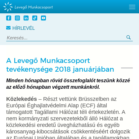
Tovább
a
HÍRLEVÉL
tartalomra
Keresés:
Ker
A Levegő Munkacsoport
tevékenysége 2018 januárjában
Minden hónapban rövid összefoglalót teszünk közzé
az előző hónapban végzett munkánkról.
Közlekedés
–
Részt vettünk Brüsszelben az
Európai Éghajlatvédelmi Alap (ECF) által
támogatott Tagállami Hálózat téli értekezletén. A
nem kormányzati szervezetekből álló Hálózat a
közlekedési eredetű üvegházhatású és egyéb
károsanyag-kibocsátások csökkentéséért dolgozik
az Európai Unióban általában és a tagállamokban