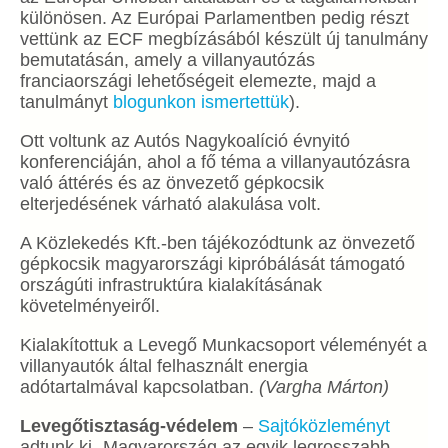
különösen. Az Európai Parlamentben pedig részt
vettünk az ECF megbízásából készült új tanulmány
bemutatásán, amely a villanyautózás
franciaországi lehetőségeit elemezte, majd a
tanulmányt
blogunkon ismertettük
).
Ott voltunk az Autós Nagykoalíció évnyitó
konferenciáján, ahol a fő téma a villanyautózásra
való áttérés és az önvezető gépkocsik
elterjedésének várható alakulása volt.
A Közlekedés Kft.-ben tájékozódtunk az önvezető
gépkocsik magyarországi kipróbálását támogató
országúti infrastruktúra kialakításának
követelményeiről.
Kialakítottuk a Levegő Munkacsoport véleményét a
villanyautók által felhasznált energia
adótartalmával kapcsolatban.
(Vargha Márton)
Levegőtisztaság-védelem
–
Sajtóközleményt
adtunk ki „Magyarország az egyik legrosszabb