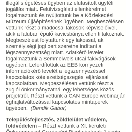
illegális égetéses ügyben az elutasított ügyféli
jogállás miatt. Felülvizsgálati ellenkérelmet
fogalmaztunk és nyújtottunk be a Közlekedési
Múzeum újjáépítésének ügyében. Megbeszélésen
vettünk részt a madocsai lakosok képviselőivel,
akik a faluban épülő kavicsbánya ellen tiltakoznak.
Megbeszélést folytattunk egy lakossal, aki
személyiségi jogi pert szeretne indítani a
légszennyezettség miatt. Adatkérő levelet
fogalmaztunk a Semmelweis utcai fakivágások
ügyében. Lefordítottuk az EEB környezeti
információkérő levelét a légszennyezéssel
kapcsolatos kötelezettségszegési eljárással
kapcsolatban. Megbeszélésen vettünk részt a
zuglói önkormányzatnál egy lehetséges közös
projektről. Részt vettünk a CAN Europe webinarján
éghajlatváltozással kapcsolatos mintaperek
ügyében.
(Bendik Gábor)
Településfejlesztés, zöldfelület védelem,
földvédelem
–
Részt vettünk a XI. kerületi