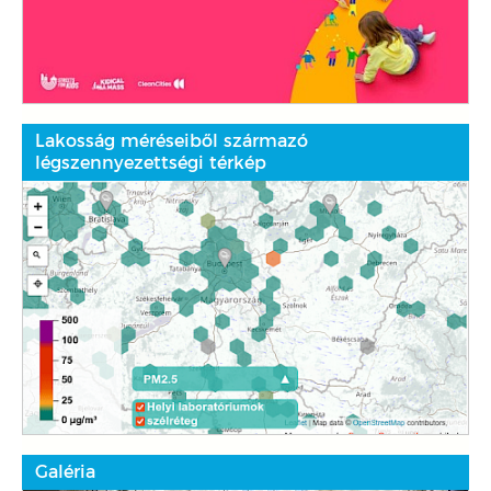
Lakosság méréseiből származó
légszennyezettségi térkép
Galéria