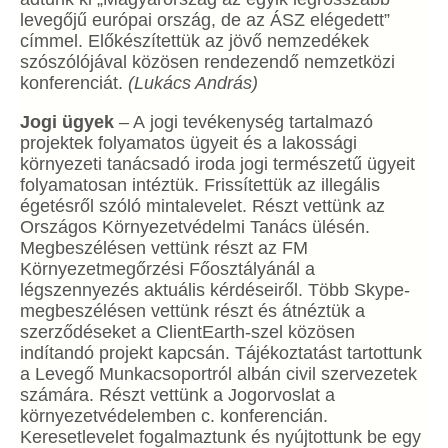
levegőjű európai ország, de az ÁSZ elégedett”
címmel. Előkészítettük az jövő nemzedékek
szószólójával közösen rendezendő nemzetközi
konferenciát.
(Lukács András)
Jogi ügyek
– A jogi tevékenység tartalmazó
projektek folyamatos ügyeit és a lakossági
környezeti tanácsadó iroda jogi természetű ügyeit
folyamatosan intéztük. Frissítettük az illegális
égetésről szóló mintalevelet. Részt vettünk az
Országos Környezetvédelmi Tanács ülésén.
Megbeszélésen vettünk részt az FM
Környezetmegőrzési Főosztályánál a
légszennyezés aktuális kérdéseiről. Több Skype-
megbeszélésen vettünk részt és átnéztük a
szerződéseket a ClientEarth-szel közösen
indítandó projekt kapcsán. Tájékoztatást tartottunk
a Levegő Munkacsoportról albán civil szervezetek
számára. Részt vettünk a Jogorvoslat a
környezetvédelemben c. konferencián.
Keresetlevelet fogalmaztunk és nyújtottunk be egy