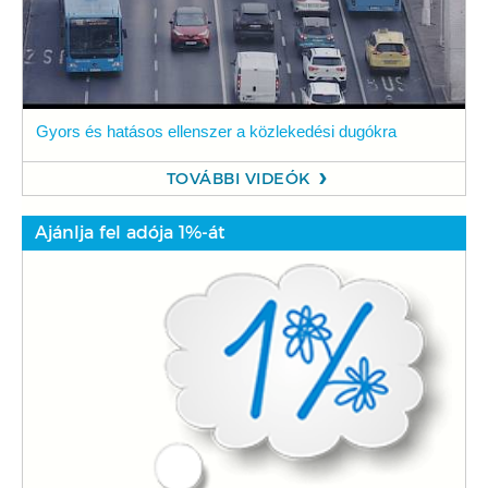
Gyors és hatásos ellenszer a közlekedési dugókra
TOVÁBBI VIDEÓK
Ajánlja fel adója 1%-át