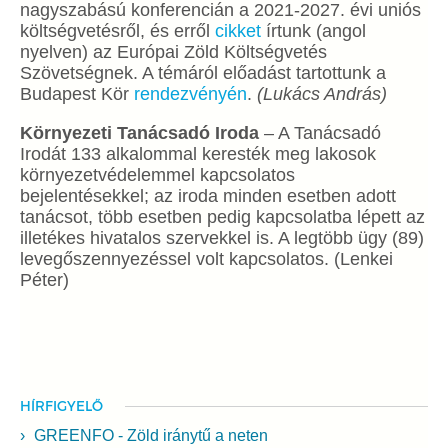
nagyszabású konferencián a 2021-2027. évi uniós
költségvetésről, és erről
cikket
írtunk (angol
nyelven) az Európai Zöld Költségvetés
Szövetségnek. A témáról előadást tartottunk a
Budapest Kör
rendezvényén
.
(Lukács András)
Környezeti Tanácsadó Iroda
–
A Tanácsadó
Irodát 133 alkalommal keresték meg lakosok
környezetvédelemmel kapcsolatos
bejelentésekkel; az iroda minden esetben adott
tanácsot, több esetben pedig kapcsolatba lépett az
illetékes hivatalos szervekkel is. A legtöbb ügy (89)
levegőszennyezéssel volt kapcsolatos.
(Lenkei
Péter)
HÍRFIGYELŐ
GREENFO - Zöld iránytű a neten