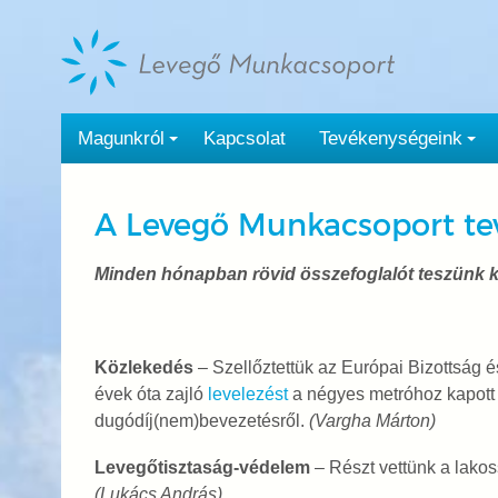
Tovább
a
tartalomra
Magunkról
Kapcsolat
Tevékenységeink
A Levegő Munkacsoport te
Minden hónapban rövid összefoglalót teszünk k
Közlekedés
–
Szellőztettük az Európai Bizottság 
évek óta zajló
levelezést
a négyes metróhoz kapott 
dugódíj(nem)bevezetésről.
(Vargha Márton)
Levegőtisztaság-védelem
– Részt vettünk a lako
(Lukács András)