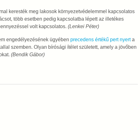
mmal keresték meg lakosok környezetvédelemmel kapcsolatos
csot, több esetben pedig kapcsolatba lépett az illetékes
zennyezéssel volt kapcsolatos.
(Lenkei Péter)
 üzem engedélyezésének ügyében
precedens értékű pert nyert
a
al szemben. Olyan bírósági ítélet született, amely a jövőben
okat
.
(Bendik Gábor)