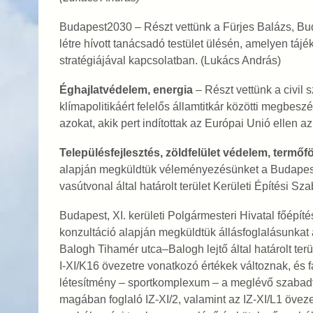
Budapest2030 –
Részt vettünk a Fürjes Balázs, Bud
létre hívott tanácsadó testület ülésén, amelyen tájé
stratégiájával kapcsolatban.
(Lukács András)
Éghajlatvédelem, energia
–
Részt vettünk a civil
klímapolitikáért felelős államtitkár közötti megbesz
azokat, akik pert indítottak az Európai Unió ellen 
Településfejlesztés, zöldfelület védelem, termő
alapján megküldtük véleményezésünket a Budapest,
vasútvonal által határolt terület Kerületi Építési Sza
Budapest, XI. kerületi Polgármesteri Hivatal főépít
konzultáció alapján megküldtük állásfoglalásunkat a
Balogh Tihamér utca–Balogh lejtő által határolt ter
I-XI/K16 övezetre vonatkozó értékek változnak, és fa
létesítmény – sportkomplexum – a meglévő szabadtér
magában foglaló IZ-XI/2, valamint az IZ-XI/L1 öveze