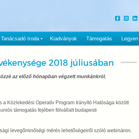
Tanácsadó Iroda
Kiadványok
Támogatás
Legyen
vékenysége 2018 júliusában
özzé az előző hónapban végzett mun­kánkról.
és a Közlekedési Operatív Program Irányító Hatósága között
uniós támogatás fejében fölvállalt budapesti
ssági levegőminőségi mérés lehetőségeiről szóló webináron.