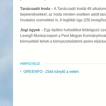
Tanácsadó Iroda
–
A Tanácsadó Irodát 48 alkalo
bejelentésekkel; az iroda minden esetben adott taná
hivatalos szervekkel is. A legtöbb ügy (29) levegős
Jogi ügyek
–
Egy építési hulladékot feldolgozó
Levegő Munkacsoport a Pest Megyei Kormányhivatall
könnyebbé teheti a környezetvédelmi peres eljárás
HÍRFIGYELŐ
GREENFO - Zöld iránytű a neten