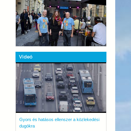
Videó
Gyors és hatásos ellenszer a közlekedési
dugókra