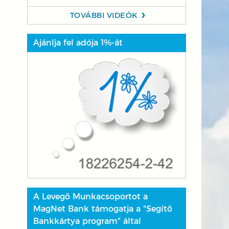
TOVÁBBI VIDEÓK
Ajánlja fel adója 1%-át
A Levegő Munkacsoportot a
MagNet Bank támogatja a "Segítő
Bankkártya program" által