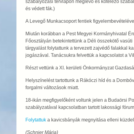
szabályozási tervlapon meglévő és kötelező szabál
és védett fák.)
A Levegő Munkacsoport fentiek figyelembevételével
Miután korábban a Pest Megyei Kormányhivatal Érd
Főosztályán betekintettünk a Déli összekötő vasút
tárgyalást folytattunk a tervezett zajvédő falakkal
jogászával. Tanácsukra felvettük a kapcsolatot a V
Részt vettünk a XI. kerületi Önkormányzat Gazdasá
Helyszínelést tartottunk a Rákóczi híd és a Dombóvá
forgalmi változások miatt.
18-ikán megfigyelőként voltunk jelen a Budaörsi P
szabályzatával kapcsolatban tartott lakossági fóru
Folytattuk
a kavicsbányák megnyitása elleni küzde
(Schnier Mária)