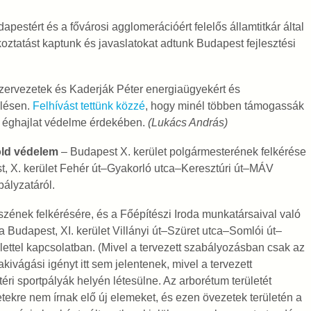
apestért és a fővárosi agglomerációért felelős államtitkár által
koztatást kaptunk és javaslatokat adtunk Budapest fejlesztési
 szervezetek és Kaderják Péter energiaügyekért és
élésen.
Felhívást tettünk közzé
, hogy minél többen támogassák
az éghajlat védelme érdekében.
(Lukács András)
föld védelem
–
Budapest X. kerület polgármesterének felkérése
 X. kerület Fehér út–Gyakorló utca–Keresztúri út–MÁV
bályzatáról.
észének felkérésére, és a Főépítészi Iroda munkatársaival való
 Budapest, XI. kerület Villányi út–Szüret utca–Somlói út–
ülettel kapcsolatban. (Mivel a tervezett szabályozásban csak az
kivágási igényt itt sem jelentenek, mivel a tervezett
i sportpályák helyén létesülne. Az arborétum területét
tekre nem írnak elő új elemeket, és ezen övezetek területén a