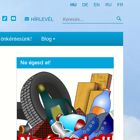
HU
DE
EN
RU
FR
Keresés
HÍRLEVÉL
Keresés:
 önkéntesünk!
Blog
Ne égesd el!