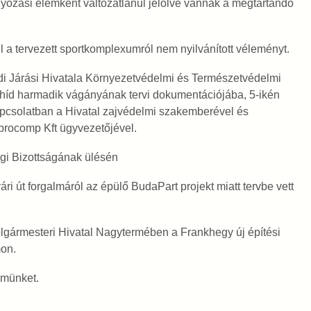
yozási elemként változatlanul jelölve vannak a megtartandó
 a tervezett sportkomplexumról nem nyilvánított véleményt.
i Járási Hivatala Környezetvédelmi és Természetvédelmi
i híd harmadik vágányának tervi dokumentációjába, 5-ikén
 kapcsolatban a Hivatal zajvédelmi szakemberével és
ibrocomp Kft ügyvezetőjével.
gi Bizottságának ülésén
ri út forgalmáról az épülő BudaPart projekt miatt tervbe vett
olgármesteri Hivatal Nagytermében a Frankhegy új építési
mon.
lmünket.