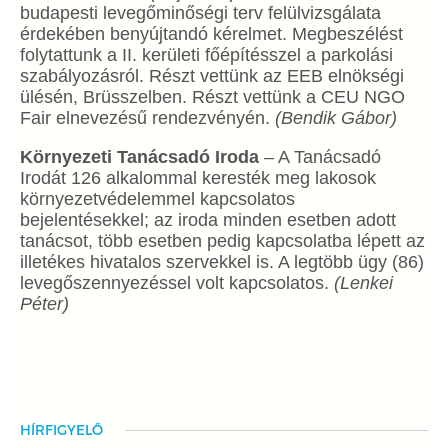
budapesti levegőminőségi terv felülvizsgálata
érdekében benyújtandó kérelmet. Megbeszélést
folytattunk a II. kerületi főépítésszel a parkolási
szabályozásról. Részt vettünk az EEB elnökségi
ülésén, Brüsszelben. Részt vettünk a CEU NGO
Fair elnevezésű rendezvényén.
(Bendik Gábor)
Környezeti Tanácsadó Iroda
–
A Tanácsadó
Irodát 126 alkalommal keresték meg lakosok
környezetvédelemmel kapcsolatos
bejelentésekkel; az iroda minden esetben adott
tanácsot, több esetben pedig kapcsolatba lépett az
illetékes hivatalos szervekkel is. A legtöbb ügy (86)
levegőszennyezéssel volt kapcsolatos.
(Lenkei
Péter)
HÍRFIGYELŐ