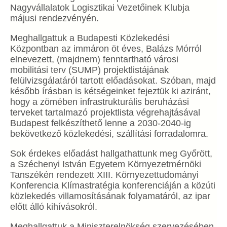
Nagyvállalatok Logisztikai Vezetőinek Klubja
májusi rendezvényén.
Meghallgattuk a Budapesti Közlekedési
Központban az immáron öt éves, Balázs Mórról
elnevezett, (majdnem) fenntartható városi
mobilitási terv (SUMP) projektlistájának
felülvizsgálatáról tartott előadásokat. Szóban, majd
később írásban is kétségeinket fejeztük ki aziránt,
hogy a zömében infrastrukturális beruházási
terveket tartalmazó projektlista végrehajtásával
Budapest felkészíthető lenne a 2030-2040-ig
bekövetkező közlekedési, szállítási forradalomra.
Sok érdekes előadást hallgathattunk meg Győrött,
a Széchenyi István Egyetem Környezetmérnöki
Tanszékén rendezett XIII. Környezettudományi
Konferencia Klímastratégia konferenciáján a közúti
közlekedés villamosításának folyamatáról, az ipar
előtt álló kihívásokról.
Meghallgattuk a Miniszterelnökség szervezésében