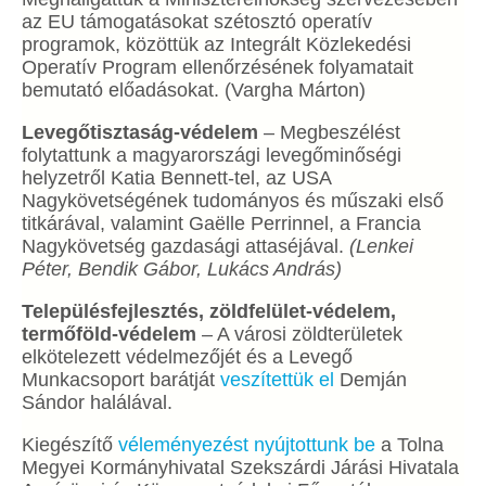
az EU támogatásokat szétosztó operatív
programok, közöttük az Integrált Közlekedési
Operatív Program ellenőrzésének folyamatait
bemutató előadásokat.
(Vargha Márton)
Levegőtisztaság-védelem
– Megbeszélést
folytattunk a magyarországi levegőminőségi
helyzetről Katia Bennett-tel, az USA
Nagykövetségének tudományos és műszaki első
titkárával, valamint Gaëlle Perrinnel, a Francia
Nagykövetség gazdasági attaséjával.
(Lenkei
Péter, Bendik Gábor, Lukács András)
Településfejlesztés, zöldfelület-védelem,
termőföld-védelem
–
A városi zöldterületek
elkötelezett védelmezőjét és a Levegő
Munkacsoport barátját
veszítettük el
Demján
Sándor halálával.
Kiegészítő
véleményezést nyújtottunk be
a Tolna
Megyei Kormányhivatal Szekszárdi Járási Hivatala