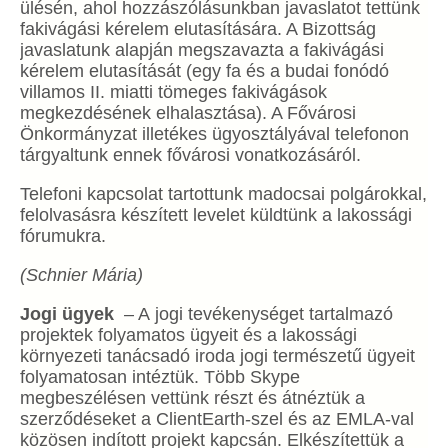
ülésén, ahol hozzászólásunkban javaslatot tettünk
fakivágási kérelem elutasítására. A Bizottság
javaslatunk alapján megszavazta a fakivágási
kérelem elutasítását (egy fa és a budai fonódó
villamos II. miatti tömeges fakivágások
megkezdésének elhalasztása). A Fővárosi
Önkormányzat illetékes ügyosztályával telefonon
tárgyaltunk ennek fővárosi vonatkozásáról.
Telefoni kapcsolat tartottunk madocsai polgárokkal,
felolvasásra készített levelet küldtünk a lakossági
fórumukra.
(Schnier Mária)
Jogi ügyek
– A jogi tevékenységet tartalmazó
projektek folyamatos ügyeit és a lakossági
környezeti tanácsadó iroda jogi természetű ügyeit
folyamatosan intéztük. Több Skype
megbeszélésen vettünk részt és átnéztük a
szerződéseket a ClientEarth-szel és az EMLA-val
közösen indított projekt kapcsán. Elkészítettük a