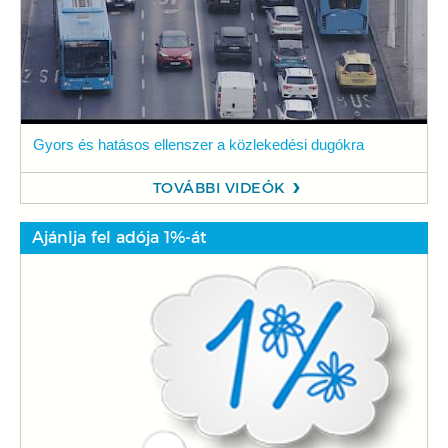
Gyors és hatásos ellenszer a közlekedési dugókra
TOVÁBBI VIDEÓK
Ajánlja fel adója 1%-át