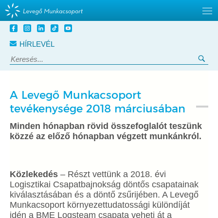
Tovább
a
HÍRLEVÉL
tartalomra
Keresés:
Ker
A Levegő Munkacsoport
tevékenysége 2018 márciusában
Minden hónapban rövid összefoglalót teszünk
közzé az előző hónapban végzett mun­kánkról.
Közlekedés
– Részt vettünk a 2018. évi
Logisztikai Csapatbajnokság döntős csapatainak
kiválasztásában és a döntő zsűrijében. A Levegő
Munkacsoport környezettudatossági különdíját
idén a BME Logsteam csapata veheti át a