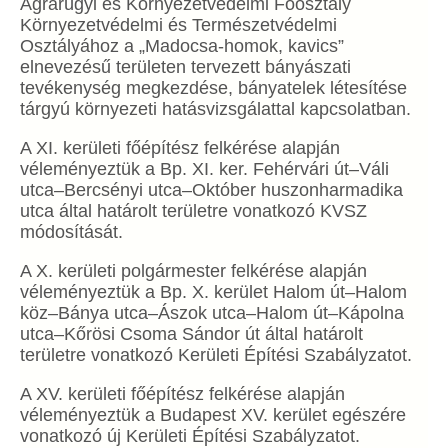
Agrárügyi és Környezetvédelmi Főosztály
Környezetvédelmi és Természetvédelmi
Osztályához a „Madocsa-homok, kavics”
elnevezésű területen tervezett bányászati
tevékenység megkezdése, bányatelek létesítése
tárgyú környezeti hatásvizsgálattal kapcsolatban.
A XI. kerületi főépítész felkérése alapján
véleményeztük a Bp. XI. ker. Fehérvári út–Váli
utca–Bercsényi utca–Október huszonharmadika
utca által határolt területre vonatkozó KVSZ
módosítását.
A X. kerületi polgármester felkérése alapján
véleményeztük a Bp. X. kerület Halom út–Halom
köz–Bánya utca–Ászok utca–Halom út–Kápolna
utca–Kőrösi Csoma Sándor út által határolt
területre vonatkozó Kerületi Építési Szabályzatot.
A XV. kerületi főépítész felkérése alapján
véleményeztük a Budapest XV. kerület egészére
vonatkozó új Kerületi Építési Szabályzatot.