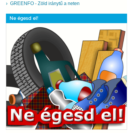
GREENFO - Zöld iránytű a neten
Ne égesd el!