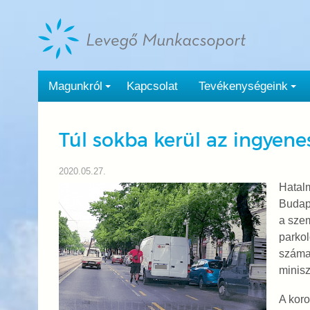
Tovább
a
tartalomra
Magunkról
Kapcsolat
Tevékenységeink
Túl sokba kerül az ingyene
2020.05.27.
Hatal
Budap
a szem
parkol
száma
minisz
A koro