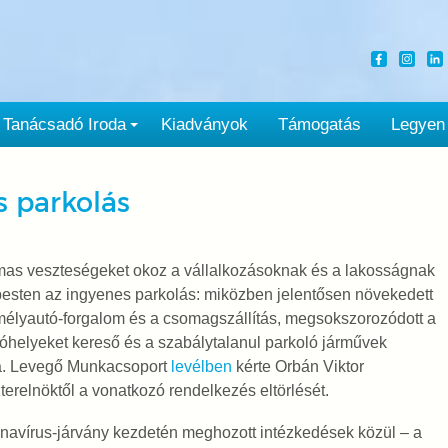
Tanácsadó Iroda
Kiadványok
Támogatás
Legyen
s parkolás
mas veszteségeket okoz a vállalkozásoknak és a lakosságnak
esten az ingyenes parkolás: miközben jelentősen növekedett
élyautó-forgalom és a csomagszállítás, megsokszorozódott a
óhelyeket kereső és a szabálytalanul parkoló járművek
. Levegő Munkacsoport
levélben
kérte Orbán Viktor
terelnöktől a vonatkozó rendelkezés eltörlését.
navírus-járvány kezdetén meghozott intézkedések közül – a