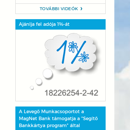
TOVÁBBI VIDEÓK
Ajánlja fel adója 1%-át
A Levegő Munkacsoportot a
MagNet Bank támogatja a "Segítő
Bankkártya program" által