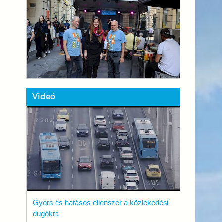
Videó
Gyors és hatásos ellenszer a közlekedési
dugókra