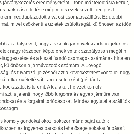
s járványkezelés eredményeként – több már feloldásra került,
es parkolás eltörlése még nincs ezek között, pedig ezt
saknem megduplázódott a városi csomagszállítás. Ez utóbbi
mat, mivel csökkenti a üzletek zsúfoltságát, különösen az idős
b akadálya volt, hogy a szállító járművek az idejük jelentős
esetek nagy részében képtelenek voltak szabályosan megállni.
 felfüggesztése és a kiszállítandó csomagok számának hirtelen
tet, különösen a járművezetők számára. A Levegő
gi és fuvarozói jelzésből azt a következtetést vonta le, hogy
 ritka kivétellé vált, ami esetenként (például a
kockázatot is teremt. A kialakult helyzet komoly
mi azt is jelenti, hogy több furgonra és egyéb járműre van
dokat és a forgalmi torlódásokat. Mindez egyúttal a szállítók
akosságra.
 is komoly gondokat okoz, sokszor már a saját autóik
iközben az ingyenes parkolás lehetősége sokakat felbátorít