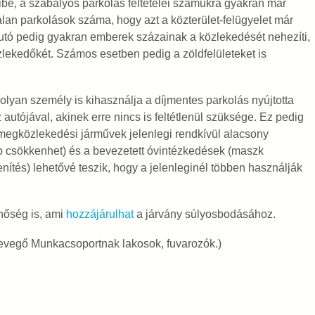
ibe, a szabályos parkolás feltételei számukra gyakran már
lan parkolások száma, hogy azt a közterület-felügyelet már
autó pedig gyakran emberek százainak a közlekedését nehezíti,
lekedőkét. Számos esetben pedig a zöldfelületeket is
lyan személy is kihasználja a díjmentes parkolás nyújtotta
 autójával, akinek erre nincs is feltétlenül szüksége. Ez pedig
megközlekedési járművek jelenlegi rendkívül alacsony
b csökkenhet) és a bevezetett óvintézkedések (maszk
enítés) lehetővé teszik, hogy a jelenleginél többen használják
inőség is, ami
hozzájárulhat
a járvány súlyosbodásához.
 Levegő Munkacsoportnak lakosok, fuvarozók.)