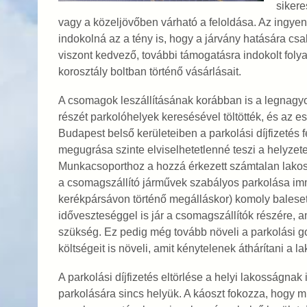
sikere
vagy a közeljövőben várható a feloldása. Az ingyen
indokolná az a tény is, hogy a járvány hatására c
viszont kedvező, további támogatásra indokolt folya
korosztály boltban történő vásárlásait.
A csomagok leszállításának korábban is a legnagyob
részét parkolóhelyek keresésével töltötték, és az 
Budapest belső kerületeiben a parkolási díjfizetés
megugrása szinte elviselhetetlenné teszi a helyze
Munkacsoporthoz a hozzá érkezett számtalan lakossá
a csomagszállító járművek szabályos parkolása immár
kerékpársávon történő megálláskor) komoly baleseti 
időveszteséggel is jár a csomagszállítók részére, a
szükség. Ez pedig még tovább növeli a parkolási gon
költségeit is növeli, amit kénytelenek áthárítani a l
A parkolási díjfizetés eltörlése a helyi lakosságnak
parkolására sincs helyük. A káoszt fokozza, hogy m