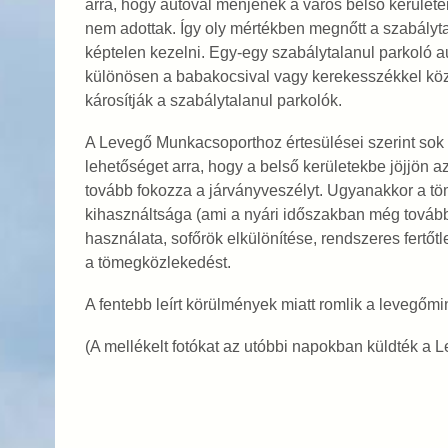
arra, hogy autóval menjenek a város belső kerülete
nem adottak. Így oly mértékben megnőtt a szabályta
képtelen kezelni. Egy-egy szabálytalanul parkoló 
különösen a babakocsival vagy kerekesszékkel köz
károsítják a szabálytalanul parkolók.
A Levegő Munkacsoporthoz értesülései szerint sok o
lehetőséget arra, hogy a belső kerületekbe jöjjön az
tovább fokozza a járványveszélyt. Ugyanakkor a tö
kihasználtsága (ami a nyári időszakban még továb
használata, sofőrök elkülönítése, rendszeres fertőtl
a tömegközlekedést.
A fentebb leírt körülmények miatt romlik a levegőm
(A mellékelt fotókat az utóbbi napokban küldték a