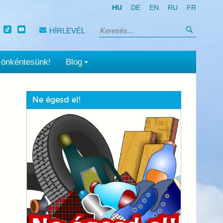
HU
DE
EN
RU
FR
Keresés
HÍRLEVÉL
Keresés:
 önkéntesünk!
Blog
Ne égesd el!