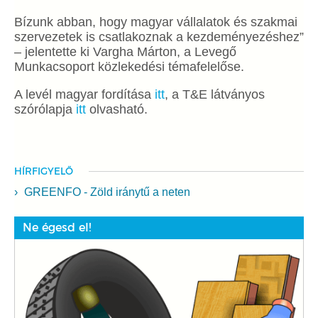
Bízunk abban, hogy magyar vállalatok és szakmai
szervezetek is csatlakoznak a kezdeményezéshez”
– jelentette ki Vargha Márton, a Levegő
Munkacsoport közlekedési témafelelőse.
A levél magyar fordítása
itt
, a T&E látványos
szórólapja
itt
olvasható.
HÍRFIGYELŐ
GREENFO - Zöld iránytű a neten
Ne égesd el!