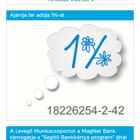
Ajánlja fel adója 1%-át
A Levegő Munkacsoportot a MagNet Bank
támogatja a "Segítő Bankkártya program" által