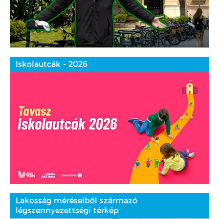
Iskolautcák - 2026
Lakosság méréseiből származó
légszennyezettségi térkép