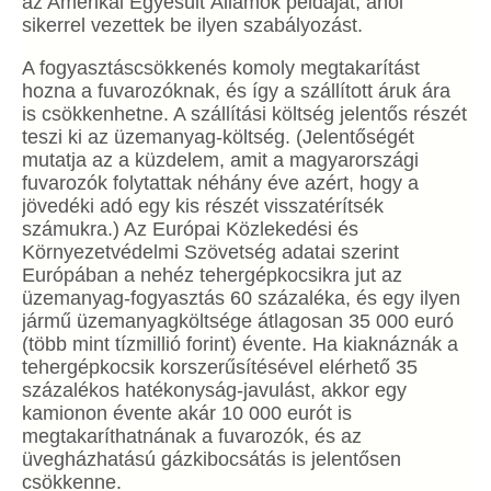
az Amerikai Egyesült Államok példáját, ahol
sikerrel vezettek be ilyen szabályozást.
A fogyasztáscsökkenés komoly megtakarítást
hozna a fuvarozóknak, és így a szállított áruk ára
is csökkenhetne. A szállítási költség jelentős részét
teszi ki az üzemanyag-költség. (Jelentőségét
mutatja az a küzdelem, amit a magyarországi
fuvarozók folytattak néhány éve azért, hogy a
jövedéki adó egy kis részét visszatérítsék
számukra.) Az Európai Közlekedési és
Környezetvédelmi Szövetség adatai szerint
Európában a nehéz tehergépkocsikra jut az
üzemanyag-fogyasztás 60 százaléka, és egy ilyen
jármű üzemanyagköltsége átlagosan 35 000 euró
(több mint tízmillió forint) évente. Ha kiaknáznák a
tehergépkocsik korszerűsítésével elérhető 35
százalékos hatékonyság-javulást, akkor egy
kamionon évente akár 10 000 eurót is
megtakaríthatnának a fuvarozók, és az
üvegházhatású gázkibocsátás is jelentősen
csökkenne.