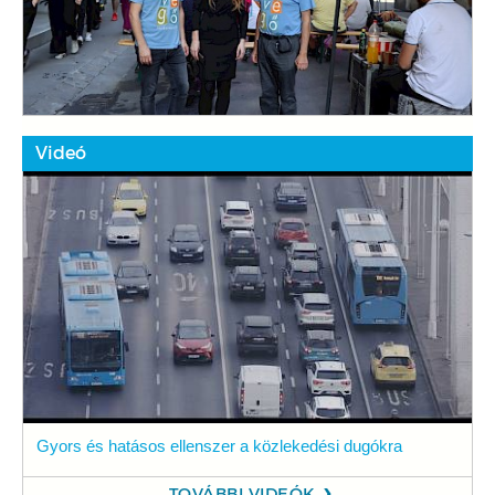
Videó
Gyors és hatásos ellenszer a közlekedési dugókra
TOVÁBBI VIDEÓK