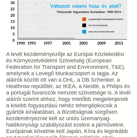
A levél kezdeményezője az Európai Közlekedési
és Környezetvédelmi Szövetség (European
Federation for Transport and Environment, T&E),
amelynek a Levegő Munkacsoport is tagja. Az
aláírók között ott van a DHL, a DB Schenker, a
Heathrow repülőtér, az IKEA, a Nestlé, a Philips és
a portugál fuvarozók nemzeti szövetsége is. A levél
aláírói szerint ahhoz, hogy mielőbb megjelenjenek
a kisebb fogyasztású nehéz tehergépkocsik a
gyártók kínálatában, a Bizottságnak sürgősen
kezdeményeznie kell az uniós üzemanyag-
hatékonysági szabályozást ezekre a járművekre.
Európának követnie kell Japán, Kína és leginkább