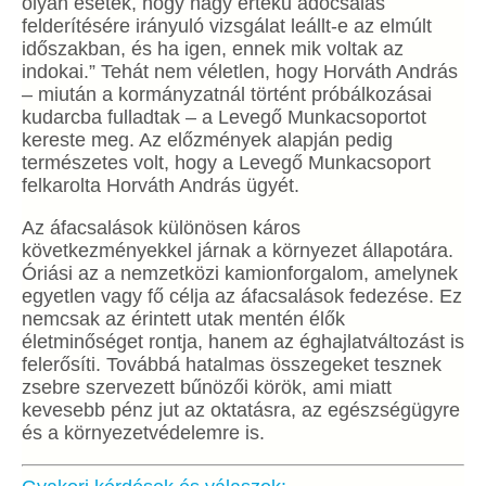
olyan esetek, hogy nagy értékű adócsalás
felderítésére irányuló vizsgálat leállt-e az elmúlt
időszakban, és ha igen, ennek mik voltak az
indokai.” Tehát nem véletlen, hogy Horváth András
– miután a kormányzatnál történt próbálkozásai
kudarcba fulladtak – a Levegő Munkacsoportot
kereste meg. Az előzmények alapján pedig
természetes volt, hogy a Levegő Munkacsoport
felkarolta Horváth András ügyét.
Az áfacsalások különösen káros
következményekkel járnak a környezet állapotára.
Óriási az a nemzetközi kamionforgalom, amelynek
egyetlen vagy fő célja az áfacsalások fedezése. Ez
nemcsak az érintett utak mentén élők
életminőséget rontja, hanem az éghajlatváltozást is
felerősíti. Továbbá hatalmas összegeket tesznek
zsebre szervezett bűnözői körök, ami miatt
kevesebb pénz jut az oktatásra, az egészségügyre
és a környezetvédelemre is.