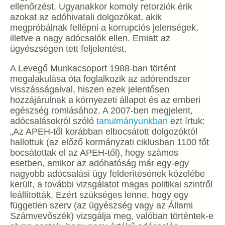
ellenőrzést. Ugyanakkor komoly retorziók érik
azokat az adóhivatali dolgozókat, akik
megpróbálnak fellépni a korrupciós jelenségek,
illetve a nagy adócsalók ellen. Emiatt az
ügyészségen tett feljelentést.
A Levegő Munkacsoport 1988-ban történt
megalakulása óta foglalkozik az adórendszer
visszásságaival, hiszen ezek jelentősen
hozzájárulnak a környezeti állapot és az emberi
egészség romlásához. A 2007-ben megjelent,
adócsalásokról szóló
tanulmányunkban
ezt írtuk:
„Az APEH-től korábban elbocsátott dolgozóktól
hallottuk (az előző kormányzati ciklusban 1100 főt
bocsátottak el az APEH-től), hogy számos
esetben, amikor az adóhatóság már egy-egy
nagyobb adócsalási ügy felderítésének közelébe
került, a további vizsgálatot magas politikai szintről
leállították. Ezért szükséges lenne, hogy egy
független szerv (az ügyészség vagy az Állami
Számvevőszék) vizsgálja meg, valóban történtek-e