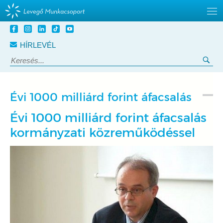
Tovább
a
HÍRLEVÉL
tartalomra
Keresés:
Ker
Évi 1000 milliárd forint áfacsalás
Évi 1000 milliárd forint áfacsalás
kormányzati közreműködéssel