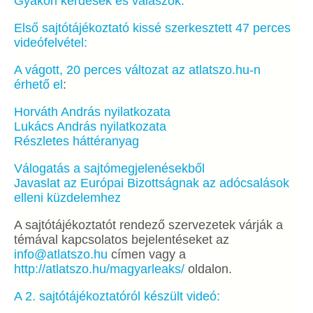
Gyakori kérdések és válaszok:
Első sajtótájékoztató kissé szerkesztett 47 perces
videófelvétel:
A vágott, 20 perces változat az atlatszo.hu-n
érhető el
:
Horváth András nyilatkozata
Lukács András nyilatkozata
Részletes háttéranyag
Válogatás a sajtómegjelenésekből
Javaslat az Európai Bizottságnak az adócsalások
elleni küzdelemhez
A sajtótájékoztatót rendező szervezetek várják a
témával kapcsolatos bejelentéseket az
info@atlatszo.hu
címen vagy a
http://atlatszo.hu/magyarleaks/
oldalon.
A 2. sajtótájékoztatóról készült videó: