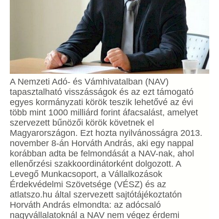
A Nemzeti Adó- és Vámhivatalban (NAV)
tapasztalható visszásságok és az ezt támogató
egyes kormányzati körök teszik lehetővé az évi
több mint 1000 milliárd forint áfacsalást, amelyet
szervezett bűnözői körök követnek el
Magyarországon. Ezt hozta nyilvánosságra 2013.
november 8-án Horváth András, aki egy nappal
korábban adta be felmondását a NAV-nak, ahol
ellenőrzési szakkoordinátorként dolgozott. A
Levegő Munkacsoport, a Vállalkozások
Érdekvédelmi Szövetsége (VÉSZ) és az
atlatszo.hu által szervezett sajtótájékoztatón
Horváth András elmondta: az adócsaló
nagyvállalatoknál a NAV nem végez érdemi