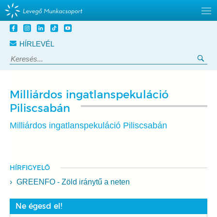
Tovább
a
HÍRLEVÉL
tartalomra
Keresés:
Ker
Milliárdos ingatlanspekuláció
Piliscsabán
Milliárdos ingatlanspekuláció Piliscsabán
HÍRFIGYELŐ
GREENFO - Zöld iránytű a neten
Ne égesd el!