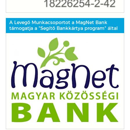
A Levegő Munkacsoportot a MagNet Bank
támogatja a "Segítő Bankkártya program" által