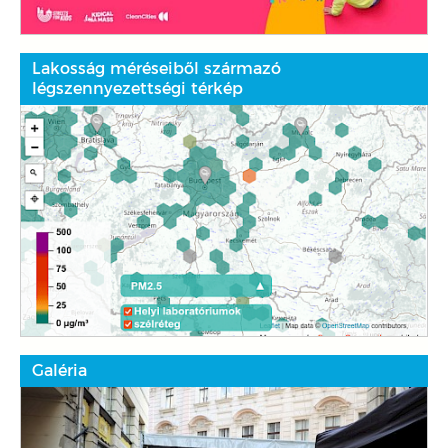
Lakosság méréseiből származó
légszennyezettségi térkép
Galéria