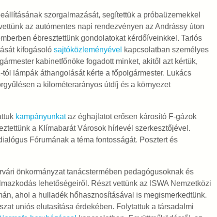
beállításának szorgalmazását, segítettük a próbaüzemekkel
 vettünk az autómentes napi rendezvényen az Andrássy úton
mberben ébresztettünk gondolatokat kérdőíveinkkel. Tarlós
tását kifogásoló
sajtóközleményével
kapcsolatban személyes
ármester kabinetfőnöke fogadott minket, akitől azt kértük,
-tól lámpák áthangolását kérte a főpolgármester. Lukács
rgyűlésen a kilométerarányos útdíj és a környezet
attuk
kampányunkat
az éghajlatot erősen károsító F-gázok
tettünk a Klímabarát Városok hírlevél szerkesztőjével.
ialógus Fórumának a téma fontosságát. Posztert és
hérvári önkormányzat tanácstermében pedagógusoknak és
kalmazkodás lehetőségeiről. Részt vettünk az ISWA Nemzetközi
án, ahol a hulladék hőhasznosításával is megismerkedtünk.
at uniós elutasítása érdekében. Folytattuk a társadalmi