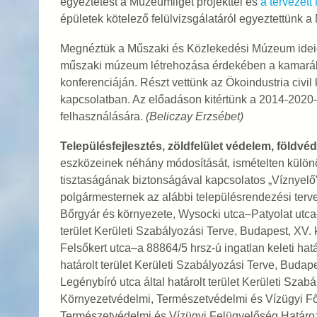
egyeztetést a Múzeumliget projekttel és
a tervezet
épületek kötelező felülvizsgálatáról egyeztettünk 
Megnéztük a Műszaki és Közlekedési Múzeum ideiglen
műszaki múzeum létrehozása érdekében a kamarák
konferenciáján. Részt vettünk az Ökoindustria civil
kapcsolatban. Az előadáson kitértünk a 2014-2020-
felhasználására.
(Beliczay Erzsébet)
Településfejlesztés, zöldfelület védelem, földvé
eszközeinek néhány módosítását, ismételten különö
tisztaságának biztonságával kapcsolatos „Víznyelő” 
polgármesternek az alábbi településrendezési terve
Bőrgyár és környezete, Wysocki utca–Patyolat utca–
terület Kerületi Szabályozási Terve, Budapest, XV.
Felsőkert utca–a 88864/5 hrsz-ú ingatlan keleti ha
határolt terület Kerületi Szabályozási Terve, Budape
Legénybíró utca által határolt terület Kerületi Sza
Környezetvédelmi, Természetvédelmi és Vízügyi F
Természetvédelmi és Vízügyi Felügyelőség Határoz