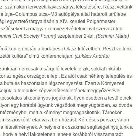
i számokon tervezett kavicsbánya létesítésére. Részt vettünk
né útja–Columbus utca–M3 autópálya által határolt területre
egyeztető tárgyalásán a XIV. kerületi Polgármesteri
észítéseként a magyar környezetvédelmi civil szervezetek
mmit Civil Society Forum)
szeptember 2-án.
(Schnier Mária)
ímű konferencián a budapesti Olasz Intézetben. Részt vettünk
etői kultúra” című konferenciáján.
(Lukács András)
zánkban nemcsak a sárguló levelek jelzik, sokkal inkább
r az egész országot ellepi. Ez alól csak néhány település és
zt a buta és haszontalan légszennyezést. Ezért a Környezeti
oljuk, a település képviselőtestületének meggyőzésével
pcsolatos alkotmányos joguknak. Ilyen esetben a testületnek
Pátyon egy korábbi ügyünk végződött megnyugtatóan, az óvoda
 intézménybe, mert a kéményt megmagasították. Tárnokon
 emissziósként” eladva a beruházást. Kérdéses persze, vajon
a a létesítménynek. A helyieknek szakmai segítséget nyújtunk a
, hogy a helyi lakótelepen lehet-e korábbról visszamaradt