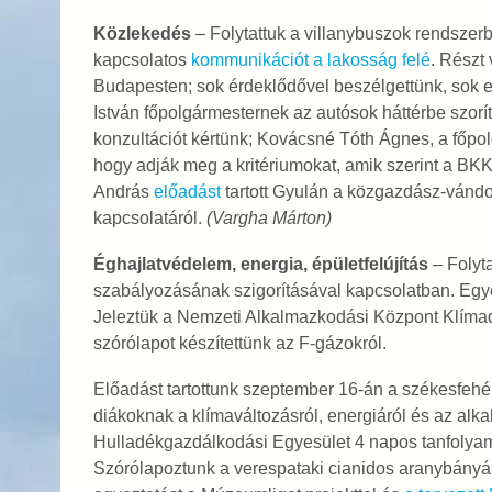
Közlekedés
– Folytattuk a villanybuszok rendszer
kapcsolatos
kommunikációt a lakosság felé
. Részt
Budapesten; sok érdeklődővel beszélgettünk, sok e
István főpolgármesternek az autósok háttérbe szorí
konzultációt kértünk; Kovácsné Tóth Ágnes, a főpolg
hogy adják meg a kritériumokat, amik szerint a BKK
András
előadást
tartott Gyulán a közgazdász-vándo
kapcsolatáról.
(Vargha Márton)
Éghajlatvédelem, energia, épületfelújítás
– Folyt
szabályozásának szigorításával kapcsolatban. Egyez
Jeleztük a Nemzeti Alkalmazkodási Központ Klímad
szórólapot készítettünk az F-gázokról.
Előadást tartottunk szeptember 16-án a székesfe
diákoknak a klímaváltozásról, energiáról és az al
Hulladékgazdálkodási Egyesület 4 napos tanfolyam
Szórólapoztunk a verespataki cianidos aranybányász