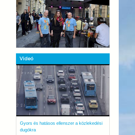
Videó
Gyors és hatásos ellenszer a közlekedési
dugókra