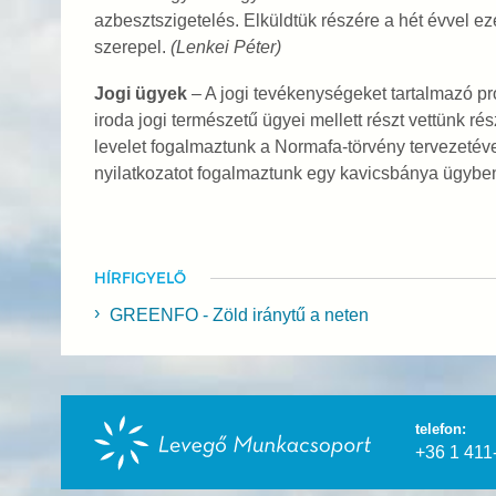
azbesztszigetelés. Elküldtük részére a hét évvel e
szerepel.
(Lenkei Péter)
Jogi ügyek
– A jogi tevékenységeket tartalmazó pr
iroda jogi természetű ügyei mellett részt vettünk ré
levelet fogalmaztunk a Normafa-törvény tervezetéve
nyilatkozatot fogalmaztunk egy kavicsbánya ügybe
HÍRFIGYELŐ
GREENFO - Zöld iránytű a neten
telefon:
+36 1 411