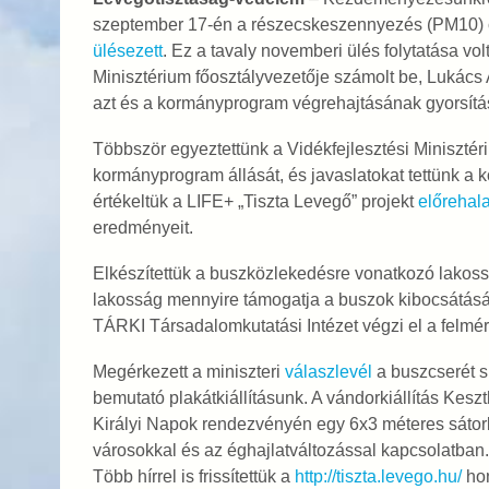
szeptember 17-én a részecskeszennyezés (PM10) 
ülésezett
. Ez a tavaly novemberi ülés folytatása vol
Minisztérium főosztályvezetője számolt be, Lukác
azt és a kormányprogram végrehajtásának gyorsítását
Többször egyeztettünk a Vidékfejlesztési Minisztér
kormányprogram állását, és javaslatokat tettünk a 
értékeltük a LIFE+ „Tiszta Levegő” projekt
előrehal
eredményeit.
Elkészítettük a buszközlekedésre vonatkozó lakossá
lakosság mennyire támogatja a buszok kibocsátásána
TÁRKI Társadalomkutatási Intézet végzi el a felmér
Megérkezett a miniszteri
válaszlevél
a buszcserét 
bemutató plakátkiállításunk. A vándorkiállítás Kesz
Királyi Napok rendezvényén egy 6x3 méteres sátorba
városokkal és az éghajlatváltozással kapcsolatban.
Több hírrel is frissítettük a
http://tiszta.levego.hu/
hon