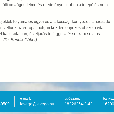
zelőtti országos felmérés eredményét, ebben a település nem
ojektek folyamatos ügyei és a lakossági környezeti tanácsadó
szt vettünk az európai polgári kezdeményezésről szóló vitán,
l kapcsolatban, és eljárás-felfüggesztéssel kapcsolatos
n.
(Dr. Bendik Gábor)
e-mail:
adószám:
banksz
-0509
levego@levego.hu
18226254-2-42
16200