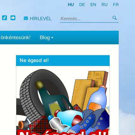
HU
DE
EN
RU
FR
Keresés
HÍRLEVÉL
Keresés:
 önkéntesünk!
Blog
Ne égesd el!