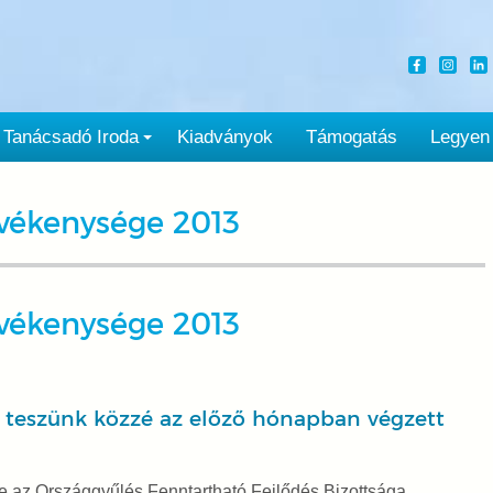
Tanácsadó Iroda
Kiadványok
Támogatás
Legyen
vékenysége 2013
vékenysége 2013
 teszünk közzé az előző hónapban végzett
az Országgyűlés Fenntartható Fejlődés Bizottsága