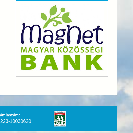
ámlaszám:
223-10030620