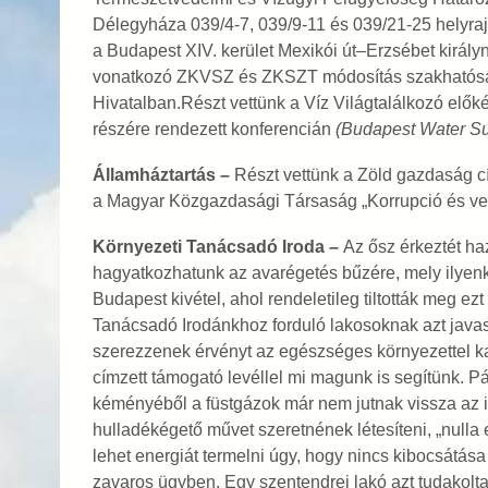
Délegyháza 039/4-7, 039/9-11 és 039/21-25 helyrajz
a Budapest XIV. kerület Mexikói út–Erzsébet király
vonatkozó ZKVSZ és ZKSZT módosítás szakhatósági 
Hivatalban.Részt vettünk a Víz Világtalálkozó elők
részére rendezett konferencián
(Budapest Water Su
Államháztartás –
Részt vettünk a Zöld gazdaság c
a Magyar Közgazdasági Társaság „Korrupció és vez
Környezeti Tanácsadó Iroda –
Az ősz érkeztét ha
hagyatkozhatunk az avarégetés bűzére, mely ilyenko
Budapest kivétel, ahol rendeletileg tiltották meg e
Tanácsadó Irodánkhoz forduló lakosoknak azt javas
szerezzenek érvényt az egészséges környezettel ka
címzett támogató levéllel mi magunk is segítünk. 
kéményéből a füstgázok már nem jutnak vissza az
hulladékégető művet szeretnének létesíteni, „nulla
lehet energiát termelni úgy, hogy nincs kibocsátás
zavaros ügyben. Egy szentendrei lakó azt tudakolta