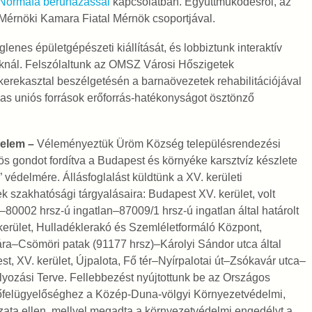
t Normafa beruházással
kapcsolatban. Együttműködésről, az
a Mérnöki Kamara Fiatal Mérnök csoportjával.
es épületgépészeti kiállítását, és lobbiztunk interaktív
nál. Felszólaltunk az OMSZ Városi Hőszigetek
 kerekasztal beszélgetésén a barnaövezetek rehabilitációjával
as uniós források erőforrás-hatékonyságot ösztönző
delem –
Véleményeztük Üröm Község településrendezési
s gondot fordítva a Budapest és környéke karsztvíz készlete
védelmére. Állásfoglalást küldtünk a XV. kerületi
k szakhatósági tárgyalásaira: Budapest XV. kerület, volt
80002 hrsz-ú ingatlan–87009/1 hrsz-ú ingatlan által határolt
 kerület, Hulladéklerakó és Szemléletformáló Központ,
tára–Csömöri patak (91177 hrsz)–Károlyi Sándor utca által
st, XV. kerület, Újpalota, Fő tér–Nyírpalotai út–Zsókavár utca–
bályozási Terve. Fellebbezést nyújtottunk be az Országos
őfelügyelőséghez a Közép-Duna-völgyi Környezetvédelmi,
ata ellen, mellyel megadta a környezetvédelmi engedélyt a