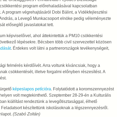
csökkentési program előrehaladásával kapcsolatban
t. A program végrehajtásáról Dobi Bálint, a Vidékfejlesztési
s András, a Levegő Munkacsoport elnöke pedig véleményezte
 elősegítő javaslatokat tett.
ium képviselőivel, ahol áttekintettük a PM10 csökkentési
következő lépésekre. Bécsben több civil szervezettel közösen
adását
. Érdekes volt látni a partnerországok tevékenységeit,
gi felmérés kérdőívét. Arra voltunk kíváncsiak, hogy a
k csökkentését, illetve forgalmi előnyben részesítést. A
ést.
sürgető
képeslapos petícióra
. Folytatódott a koromszennyezést
thelyen volt megtekinthető. Szeptember 28-29-én a Kulturális
n kiállítást rendeztünk a levegőtisztasággal, élhető
 Feladatsort készítettünk iskolásoknak a légszennyezésről.
lapot.
(Szabó Zoltán)