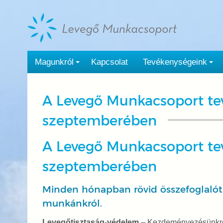
Tovább
a
tartalomra
Magunkról
Kapcsolat
Tevékenységeink
A Levegő Munkacsoport te
szeptemberében
A Levegő Munkacsoport te
szeptemberében
Minden hónapban rövid összefoglalót
munkánkról.
Levegőtisztaság-védelem
– Kezdeményezésünkre 