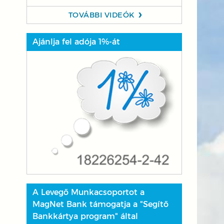
TOVÁBBI VIDEÓK
Ajánlja fel adója 1%-át
A Levegő Munkacsoportot a
MagNet Bank támogatja a "Segítő
Bankkártya program" által