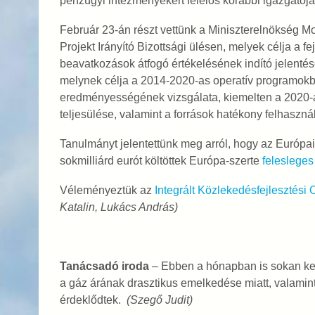
pénzügyi intézményekért felelős korábbi igazgatój
Február 23-án részt vettünk a Miniszterelnökség Mon
Projekt Irányító Bizottsági ülésen, melyek célja a 
beavatkozások átfogó értékelésének indító jelentés
melynek célja a 2014-2020-as operatív programok
eredményességének vizsgálata, kiemelten a 2020-a
teljesülése, valamint a források hatékony felhaszn
Tanulmányt jelentettünk meg arról, hogy az Európai
sokmilliárd eurót költöttek Európa-szerte
felesleges
Véleményeztük az
Integrált Közlekedésfejlesztési
Katalin, Lukács András)
Tanácsadó iroda
– Ebben a hónapban is sokan kere
a gáz árának drasztikus emelkedése miatt, valamint
érdeklődtek.
(Szegő Judit)