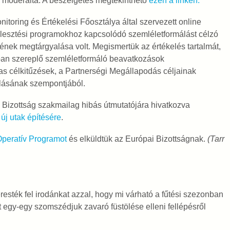
a moderálta. A beszélgetés megtekinthető
ezen a linken.
itoring és Értékelési Főosztálya által szervezett online
fejlesztési programokhoz kapcsolódó szemléletformálást célzó
ének megtárgyalása volt. Megismertük az értékelés tartalmát,
ban szereplő szemléletformáló beavatkozások
s célkitűzések, a Partnerségi Megállapodás céljainak
álásának szempontjából.
 Bizottság szakmailag hibás útmutatójára hivatkozva
 új utak építésére
.
 Operatív Programot
és elküldtük az Európai Bizottságnak.
(Tarr
sték fel irodánkat azzal, hogy mi várható a fűtési szezonban
 egy-egy szomszédjuk zavaró füstölése elleni fellépésről