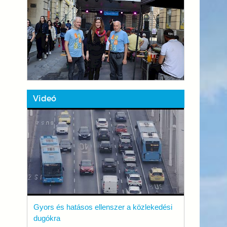
Videó
Gyors és hatásos ellenszer a közlekedési
dugókra