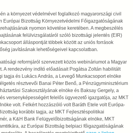
én a környezet védelmével foglalkozó magyarországi civil
zón Európai Bizottság Környezetvédelmi Főigazgatóságának
végrehajtásának nyomon követése keretében. A megbeszélés
jtásának felülvizsgálatáról szóló bizottsági jelentés (EIR)
acsoport álláspontját többek között az uniós források
őség javításának lehetőségeivel kapcsolatban.
hatósági reformjáról szervezett közös webináriumot a Magyar
 rendezvény indító előadásait Pogátsa Zoltán habilitált
i tagja és Lukács András, a Levegő Munkacsoport elnöke
zélgetés résztvevői Banai Péter Benő, a Pénzügyminisztérium
anháztartási Szakosztályának elnöke és Baksay Gergely, a
s versenyképességért felelős ügyvezető igazgatója, az MKT
öke volt. Felkért hozzászóló volt Baráth Etele volt Európa-
izottság korábbi tagja, az MKT Fejlesztéspolitikai
emér, a K&H Bank Felügyelőbizottságának elnöke, MKT
amtitkára, az Európai Bizottság belpiaci főigazgatóságának