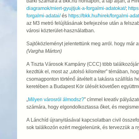
bárki számára a bkk.hu honlapon, a lap alján, a H
diagramok/miert-gyujtjuk-a-forgalmi-adatokat/
;
https
forgalmi-adatai/
és
https://bkk.hu/hirek/forgalmi-ad
az M3 metró felújításának befejezése után a fels
városi közterület-használatban.
Sajtóközleményt jelentettünk meg arról. hogy már a
(Vargha Márton)
A Tiszta Városok Kampány (CCC) több találkozóján is
kezdtük el, most az „utolsó kilométer” témában, ho
csomagponton történő átvételt a lakásra szállítás he
keretében a Budapest Kör ülését követően együttmű
„
Milyen városról álmodsz?
” címmel kreatív pályázat
számára, hogy elgondolkoztassa őket, és megismerj
A Lánchíd újranyitásával kapcsolatban civil összefo
sok találkozón ezért megjelenünk, és tervezzük a n