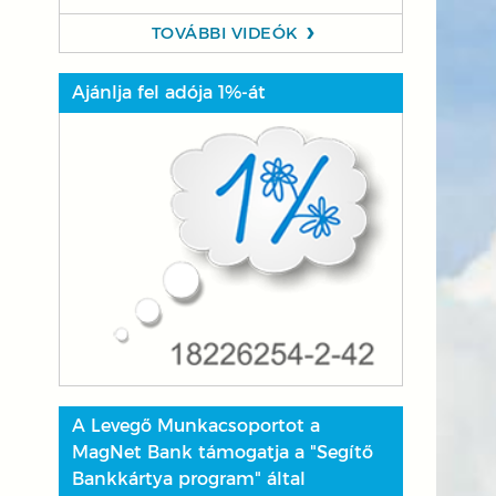
TOVÁBBI VIDEÓK
Ajánlja fel adója 1%-át
A Levegő Munkacsoportot a
MagNet Bank támogatja a "Segítő
Bankkártya program" által