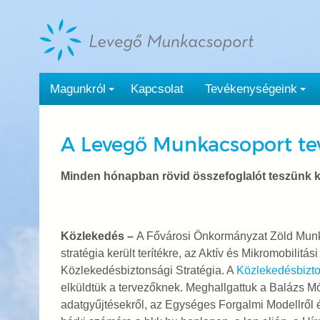
Tovább
a
tartalomra
Magunkról
Kapcsolat
Tevékenységeink
A Levegő Munkacsoport te
Minden hónapban rövid összefoglalót teszünk k
Közlekedés –
A Fővárosi Önkormányzat Zöld Munk
stratégia került terítékre, az Aktív és Mikromobilitá
Közlekedésbiztonsági Stratégia. A
Közlekedésbizto
elküldtük a tervezőknek. Meghallgattuk a Balázs Mór
adatgyűjtésekről, az Egységes Forgalmi Modellről 