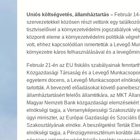
Uniós költségvetés, államháztartás –
Február 14-
szervezetekkel közösen részt vettünk egy találko
tisztviselőivel a környezetvédelmi jogszabályok 
központi eleme a környezetvédelmi politikák végreha
volt, ehhez kapcsolódóan ismertettük a Levegő Munk
környezetre káros felhasználásával és a levegőmin
Február 21-én az EU fiskális szabályainak fenntart
Közgazdasági Társaság és a Levegő Munkacsoport. A
egyetemi docens, a Levegő Munkacsoport elnökség
tartották. A bevezető előadásokat követő panelbes
államháztartásért felelős államtitkára, az MKT Áll
Magyar Nemzeti Bank közgazdasági elemzésekért é
elnökségi tagja, a Versenyképességi Szakosztály eln
ügyi miniszter, az Európai Gazdasági és Szociális B
Szakosztályának elnöke. A beszélgetést Terták El
elnökségi tagja, a Pénzügyminisztérium korábbi áll