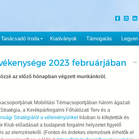
Tanácsadó Iroda
Kiadványok
Támogatás
Legyen
vékenysége 2023 februárjában
özzé az előző hónapban végzett mun­kánkról.
acsoportjának Mobilitási Témacsoportjában három ágazati
si Stratégia, a Kerékpárforgalmi Főhálózati Terv és a
nsági Stratégiáról a véleményünket
írásban is kifejtettük és
 Klub előadásait a budapesti forgalmi helyzetet figyelő
és az elemzésekről. (Fontos és érdekes elemzések érhetők el