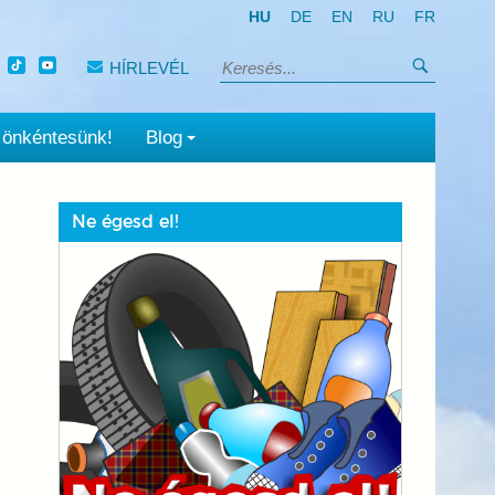
HU
DE
EN
RU
FR
Keresés
HÍRLEVÉL
Keresés:
 önkéntesünk!
Blog
Ne égesd el!