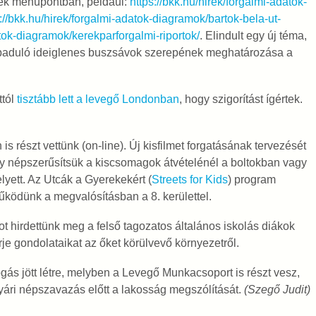
írek menüpontban, például:
https://bkk.hu/hirek/forgalmi-adatok-
://bkk.hu/hirek/forgalmi-adatok-diagramok/bartok-bela-ut-
atok-diagramok/kerekparforgalmi-riportok/
. Elindult egy új téma,
zabaduló ideiglenes buszsávok szerepének meghatározása a
ttól
tisztább lett a levegő Londonban
, hogy szigorítást ígértek.
 részt vettünk (on-line). Új kisfilmet forgatásának tervezését
gy népszerűsítsük a kiscsomagok átvételénél a boltokban vagy
lyett. Az Utcák a Gyerekekért (
Streets for Kids
) program
ködünk a megvalósításban a 8. kerülettel.
ot hirdettünk meg a felső tagozatos általános iskolás diákok
e gondolataikat az őket körülvevő környezetről.
gás jött létre, melyben a Levegő Munkacsoport is részt vesz,
yári népszavazás előtt a lakosság megszólítását.
(Szegő Judit)