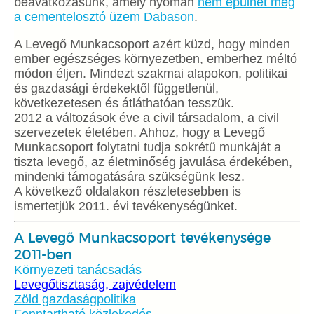
beavatkozásunk, amely nyomán
nem épülhet meg
a cementelosztó üzem Dabason
.
A Levegő Munkacsoport azért küzd, hogy minden
ember egészséges környezetben, emberhez méltó
módon éljen. Mindezt szakmai alapokon, politikai
és gazdasági érdekektől függetlenül,
következetesen és átláthatóan tesszük.
2012 a változások éve a civil társadalom, a civil
szervezetek életében. Ahhoz, hogy a Levegő
Munkacsoport folytatni tudja sokrétű munkáját a
tiszta levegő, az életminőség javulása érdekében,
mindenki támogatására szükségünk lesz.
A következő oldalakon részletesebben is
ismertetjük 2011. évi tevékenységünket.
A Levegő Munkacsoport tevékenysége
2011-ben
Környezeti tanácsadás
Levegőtisztaság, zajvédelem
Zöld gazdaságpolitika
Fenntartható közlekedés