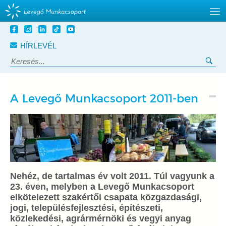
Tovább
a
HÍRLEVÉL
tartalomra
Keresés:
Ker
A Levegő Munkacsoport 2011-ben
Nehéz, de tartalmas év volt 2011. Túl vagyunk a
23. éven, melyben a Levegő Munkacsoport
elkötelezett szakértői csapata közgazdasági,
jogi, településfejlesztési, építészeti,
közlekedési, agrármérnöki és vegyi anyag