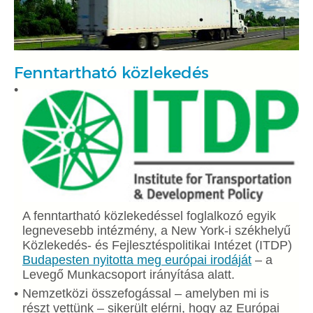
Fenntartható közlekedés
A fenntartható közlekedéssel foglalkozó egyik
legnevesebb intézmény, a New York-i székhelyű
Közlekedés- és Fejlesztéspolitikai Intézet (ITDP)
Budapesten nyitotta meg európai irodáját
– a
Levegő Munkacsoport irányítása alatt.
Nemzetközi összefogással – amelyben mi is
részt vettünk – sikerült elérni, hogy az Európai