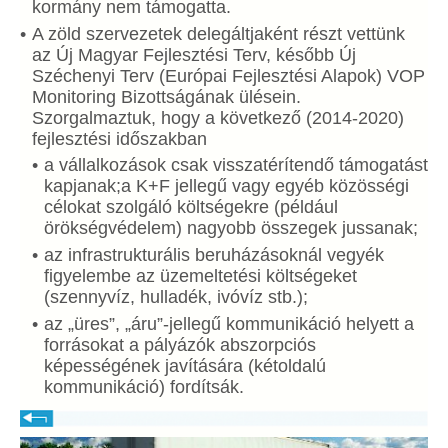
kormány nem támogatta.
A zöld szervezetek delegáltjaként részt vettünk
az Új Magyar Fejlesztési Terv, később Új
Széchenyi Terv (Európai Fejlesztési Alapok) VOP
Monitoring Bizottságának ülésein.
Szorgalmaztuk, hogy a következő (2014-2020)
fejlesztési időszakban
a vállalkozások csak visszatérítendő támogatást
kapjanak;a K+F jellegű vagy egyéb közösségi
célokat szolgáló költségekre (például
örökségvédelem) nagyobb összegek jussanak;
az infrastrukturális beruházásoknál vegyék
figyelembe az üzemeltetési költségeket
(szennyvíz, hulladék, ivóvíz stb.);
az „üres”, „áru”-jellegű kommunikáció helyett a
forrásokat a pályázók abszorpciós
képességének javítására (kétoldalú
kommunikáció) fordítsák.