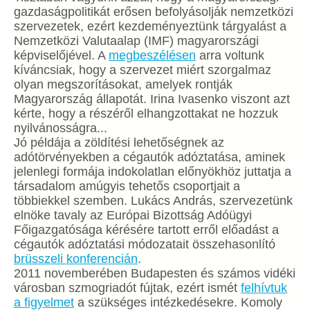
gazdaságpolitikát erősen befolyásolják nemzetközi
szervezetek, ezért kezdeményeztünk tárgyalást a
Nemzetközi Valutaalap (IMF) magyarországi
képviselőjével. A
megbeszélésen
arra voltunk
kíváncsiak, hogy a szervezet miért szorgalmaz
olyan megszorításokat, amelyek rontják
Magyarország állapotát. Irina Ivasenko viszont azt
kérte, hogy a részéről elhangzottakat ne hozzuk
nyilvánosságra...
Jó példája a zöldítési lehetőségnek az
adótörvényekben a cégautók adóztatása, aminek
jelenlegi formája indokolatlan előnyökhöz juttatja a
társadalom amúgyis tehetős csoportjait a
többiekkel szemben. Lukács András, szervezetünk
elnöke tavaly az Európai Bizottság Adóügyi
Főigazgatósága kérésére tartott erről előadást a
cégautók adóztatási módozatait összehasonlító
brüsszeli konferencián
.
2011 novemberében Budapesten és számos vidéki
városban szmogriadót fújtak, ezért ismét
felhívtuk
a figyelmet
a szükséges intézkedésekre. Komoly