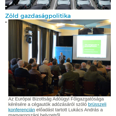
Zöld gazdaságpolitika
Az Európai Bizottság Adóügyi Főigazgatósága
kérésére a cégautók adózásáról szóló
brüsszeli
konferencián
előadást tartott Lukács András a
magyarországi helyzetről.