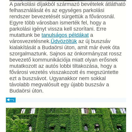
A parkolási díjakból származó bevételek átlátható
felhasználását és az egységes parkolási
rendszer bevezetését sürgettük a fővárosnál.
Egyre több városban ismerték fel, hogy a
parkolási igényt vissza kell szorítani. Erre
mutattunk be
tanulságos példákat
a
városvezetésnek.
Üdvözöltük
az új buszsáv
kialakítását a Budaörsi úton, amit már évek óta
szorgalmaztunk. Sajnos az önkormányzat rossz
bevezető kommunikációja miatt olyan erősnek
mutatkozott az autós lobbi tiltakozása, hogy a
fővárosi vezetés visszakozott és megszüntette
ezt a buszsávot. Ugyanakkor nem sokkal
távolabb megvalósult egy újabb buszsáv a
Budaörsi úton.