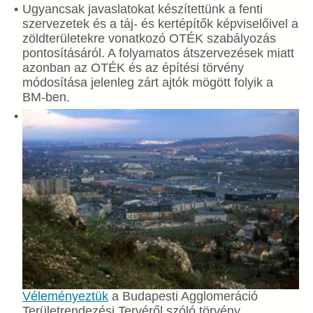
Ugyancsak javaslatokat készítettünk a fenti
szervezetek és a táj- és kertépítők képviselőivel a
zöldterületekre vonatkozó OTÉK szabályozás
pontosításáról. A folyamatos átszervezések miatt
azonban az OTÉK és az építési törvény
módosítása jelenleg zárt ajtók mögött folyik a
BM-ben.
Véleményeztük
a Budapesti Agglomeráció
Területrendezési Tervéről szóló törvény