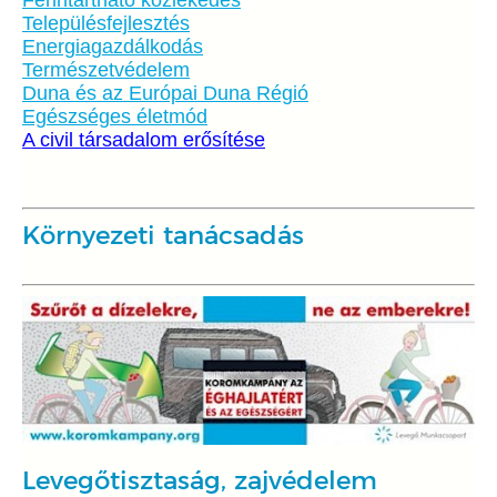
Településfejlesztés
Energiagazdálkodás
Természetvédelem
Duna és az Európai Duna Régió
Egészséges életmód
A civil társadalom erősítése
Környezeti tanácsadás
Levegőtisztaság, zajvédelem