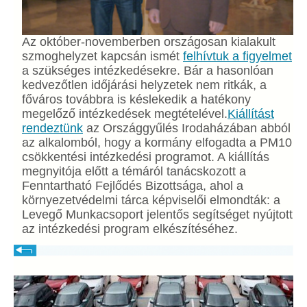
Az október-novemberben országosan kialakult
szmoghelyzet kapcsán ismét
felhívtuk a figyelmet
a szükséges intézkedésekre. Bár a hasonlóan
kedvezőtlen időjárási helyzetek nem ritkák, a
főváros továbbra is késlekedik a hatékony
megelőző intézkedések megtételével.
Kiállítást
rendeztünk
az Országgyűlés Irodaházában abból
az alkalomból, hogy a kormány elfogadta a PM10
csökkentési intézkedési programot. A kiállítás
megnyitója előtt a témáról tanácskozott a
Fenntartható Fejlődés Bizottsága, ahol a
környezetvédelmi tárca képviselői elmondták: a
Levegő Munkacsoport jelentős segítséget nyújtott
az intézkedési program elkészítéséhez.