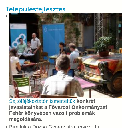
Településfejlesztés
Sajtótájékoztatón ismertettük
konkrét
javaslatainkat a Fővárosi Önkormányzat
Fehér könyvében vázolt problémák
megoldására.
Bíráltuk a Dózsa György útra tervezett új