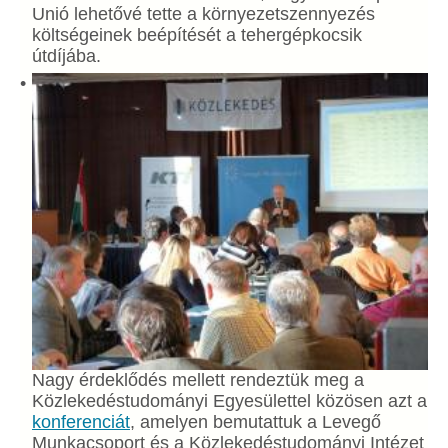
Unió lehetővé tette a környezetszennyezés
költségeinek beépítését a tehergépkocsik
útdíjába.
Nagy érdeklődés mellett rendeztük meg a
Közlekedéstudományi Egyesülettel közösen azt a
konferenciát
, amelyen bemutattuk a Levegő
Munkacsoport és a Közlekedéstudományi Intézet