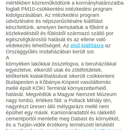
mértékben közreműködtünk a kormányhatározatba
foglalt PM10-csökkentési intézkedési program
kidolgozásában. Az intézkedési program
üdvözlésére és népszerűsítésére kiállítást
készítettünk, amelyen bemutattuk a főként a
közlekedésből és fűtésből származó szálló por
egészségkárosító hatását és az ellene való
védekezés lehetőségeit. Az
első kiállításra
az
Országgyűlés Irodaházában került sor.
A
környéken lakókkal összefogva, a beruházókkal
egyeztetve, elkerülő utak és zöldfelületek,
tetőkertek kialakíttatásával sikerült csökkenteni
Budapesten a Kőbánya-Kispest vasútállomás
mellé épült KÖKI Terminál környezetterhelő
hatását. Megvédtük a Magyar Nemzeti Múzeum
nagy lombú, értékes fáit: a Pollack Mihály téri,
nagyrészt üresen álló mélygarázs mellé nem
épülhet egy másik. Kamionáradattól és rákkeltő
cementportól mentette meg Dabast és környékét,
és a Turján-vidék érzékeny természeti területét