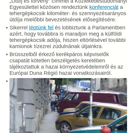
„Útdíj és törvény” címmel a Közlekedéstudományi
Egyesülettel közösen rendeztünk
konferenciát
a
tehergépkocsik kilométer- és szennyezésarányos
útdíja mielőbbi bevezetésének elősegítésére.
Sikerrel
léptünk fel
és lobbiztunk a Parlamentben
azért, hogy továbbra is maradjon meg a külföldi
tehergépkocsik adója, hiszen eltörlésével további
kamionok tízezrei zúdulnának útjainkra.
Brüsszelből érkező kerékpáros képviselők
csapatát kötetlen beszélgetés keretében
tájékoztattuk a hazai környezetvédelemről és az
Európai Duna Régió hazai vonatkozásairól.