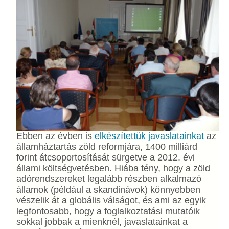
Ebben az évben is
elkészítettük javaslatainkat
az
államháztartás zöld reformjára, 1400 milliárd
forint átcsoportosítását sürgetve a 2012. évi
állami költségvetésben. Hiába tény, hogy a zöld
adórendszereket legalább részben alkalmazó
államok (például a skandinávok) könnyebben
vészelik át a globális válságot, és ami az egyik
legfontosabb, hogy a foglalkoztatási mutatóik
sokkal jobbak a mienknél, javaslatainkat a