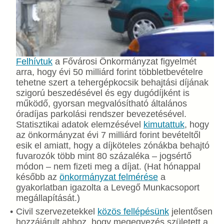
Felhívtuk
a Fővárosi Önkormányzat figyelmét
arra, hogy évi 50 milliárd forint többletbevételre
tehetne szert a tehergépkocsik behajtási díjának
szigorú beszedésével és egy dugódíjként is
működő, gyorsan megvalósítható általános
óradíjas parkolási rendszer bevezetésével.
Statisztikai adatok elemzésével
kimutattuk
, hogy
az önkormányzat évi 7 milliárd forint bevételtől
esik el amiatt, hogy a díjköteles zónákba behajtó
fuvarozók több mint 80 százaléka – jogsértő
módon – nem fizeti meg a díjat. (Hat hónappal
később az
önkormányzat felmérése
a
gyakorlatban igazolta a Levegő Munkacsoport
megállapítását.)
Civil szervezetekkel
közös fellépésünk
jelentősen
hozzájárult ahhoz, hogy megegyezés született a