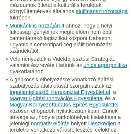
múzeumok ötletét a kulturális területek,
közgyűjtemények általános
alulfinanszírozottsága
tükrében.
Munkánk is hozzájárult
ahhoz, hogy a helyi
lakosság igényeinek megfelelően nem épül
cementátrakó logisztikai központ Dabason,
ugyanis a cementipari cég elállt beruházási
szándékától.
Véleményeztük a Vidékfejlesztési Stratégiát,
valamint észrevételt tettünk az
uniós agrárpolitika
gyakorlatához.
A gépkocsik elhelyezésre vonatkozó építési
szabályozás átalakítását szorgalmaztuk az
Ingatlanfejlesztői Kerekasztal Egyesülettel
, a
Magyar Építési Innovációs Egyesülettel
és a
Magyar Környezettudatos Építés Egyesülettel
közösen elfogadott nyilatkozatunkban. Ennek
lényege az, hogy a parkolóhelyek kialakítása a
jelenlegi
normatív előírás
helyett
illeszkedjen
a
területre vonatkozó városfejlesztési célokhoz.