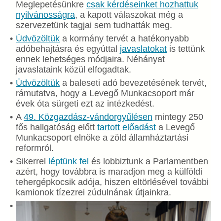
Meglepetésünkre
csak kérdéseinket hozhattuk
nyilvánosságra
, a kapott válaszokat még a
szervezetünk tagjai sem tudhatták meg.
Üdvözöltük
a kormány tervét a hatékonyabb
adóbehajtásra és egyúttal
javaslatokat
is tettünk
ennek lehetséges módjaira. Néhányat
javaslataink közül elfogadtak.
Üdvözöltük
a baleseti adó bevezetésének tervét,
rámutatva, hogy a Levegő Munkacsoport már
évek óta sürgeti ezt az intézkedést.
A
49. Közgazdász-vándorgyűlésen
mintegy 250
fős hallgatóság előtt
tartott előadást
a Levegő
Munkacsoport elnöke a zöld államháztartási
reformról.
Sikerrel
léptünk fel
és lobbiztunk a Parlamentben
azért, hogy továbbra is maradjon meg a külföldi
tehergépkocsik adója, hiszen eltörlésével további
kamionok tízezrei zúdulnának útjainkra.