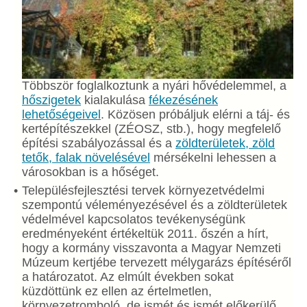
Többször foglalkoztunk a nyári hővédelemmel, a
hőszigetek
kialakulása
fékezésének
lehetőségeivel
. Közösen próbáljuk elérni a táj- és
kertépítészekkel (ZÉOSZ, stb.), hogy megfelelő
építési szabályozással és a
zöldterületek, zöld
tetők, falak növelésével
mérsékelni lehessen a
városokban is a hőséget.
Településfejlesztési tervek környezetvédelmi
szempontú véleményezésével és a zöldterületek
védelmével kapcsolatos tevékenységünk
eredményeként értékeltük 2011. őszén a hírt,
hogy a kormány visszavonta a Magyar Nemzeti
Múzeum kertjébe tervezett mélygarázs építéséről
a határozatot. Az elmúlt években sokat
küzdöttünk ez ellen az értelmetlen,
környezetromboló, de ismét és ismét előkerülő