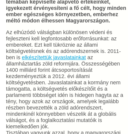
témában képviselte alapvető értékeinket,
igyekezett érvényesíteni a fő célt, hogy minden
ember egészséges környezetben, emberhez
méltó módon élhessen Magyarországon.
Az elhúzódó válságban különösen védeni és
fejleszteni kell legfontosabb erőforrásunkat: az
embereket. Ezt kell tükröznie az állami
költségvetésnek és az adórendszernek is. 2011-
ben is
elkészítettük javaslatainkat
az
államháztartás zöld reformjára. Összességében
1400 milliárd forint átcsoportosítását
kezdeményeztük a 2012. évi állami
költségvetésben. Javaslatainkat a kormány nem
támogatta, a költségvetés előkészítőit és a
parlamenti többséget idén is hidegen hagyta az a
tény, hogy azok az országok, amelyek legalább
részben bevezették a zöld adórendszert,
mindenkinél könnyebben vészelik át a globális
válságot, és a foglalkoztatási mutatóik is
kiemelkedően jók.
Tisztában vagyunk azzal, hogy a magyarországi