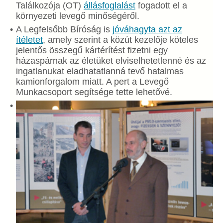
Találkozója (OT)
állásfoglalást
fogadott el a
környezeti levegő minőségéről.
A Legfelsőbb Bíróság is
jóváhagyta azt az
ítéletet
, amely szerint a közút kezelője köteles
jelentős összegű kártérítést fizetni egy
házaspárnak az életüket elviselhetetlenné és az
ingatlanukat eladhatatlanná tevő hatalmas
kamionforgalom miatt. A pert a Levegő
Munkacsoport segítsége tette lehetővé.