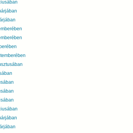
ciusában
uárjában
árjában
emberében
emberében
berében
ptemberében
usztusában
usában
usában
usában
isában
ciusában
uárjában
árjában