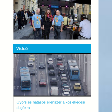
Videó
Gyors és hatásos ellenszer a közlekedési
dugókra