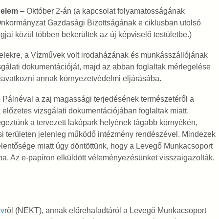
delem
– Október 2-án (a kapcsolat folyamatosságának
i Önkormányzat Gazdasági Bizottságának e ciklusban utolsó
gjai közül többen bekerültek az új képviselő testületbe.)
ti telekre, a Vízművek volt irodaházának és munkásszállójának
gálati dokumentációját, majd az abban foglaltak mérlegelése
eavatkozni annak környezetvédelmi eljárásába.
e Pálnéval a zaj magassági terjedésének természetéről a
lőzetes vizsgálati dokumentációjában foglaltak miatt.
geztünk a tervezett lakópark helyének tágabb környékén,
ési területen jelenleg működő intézmény rendészével. Mindezek
jelentősége miatt úgy döntöttünk, hogy a Levegő Munkacsoport
a. Az e-papíron elküldött véleményezésünket visszaigazolták.
rv
ről (NEKT), annak előrehaladtáról a Levegő Munkacsoport