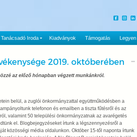
Tanácsadó Iroda
Kiadványok
Támogatás
Legyen
vékenysége 2019. októberében
közzé az előző hónapban végzett munkánkról.
tein belül, a zuglói önkormányzattal együttműködésben a
mpányoltunk telefonon és emailben a tiszta fűtésről és az
ról, valamint 50 települési önkormányzatnak az avarégetés
ldtünk el. Blogbejegyzéseket írtunk a légszennyezésről a
ját közösségi média oldalunkon. Október 15-től naponta írtunk