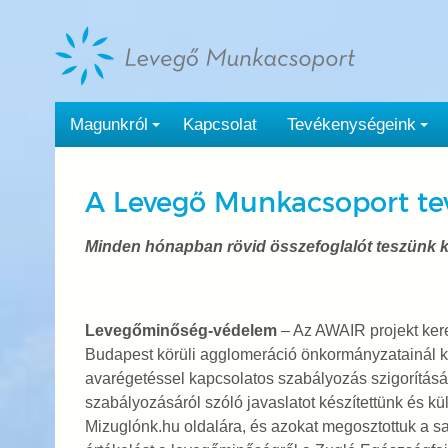
Tovább
a
tartalomra
Magunkról
Kapcsolat
Tevékenységeink
A Levegő Munkacsoport te
Minden hónapban rövid összefoglalót teszünk 
Levegőminőség-védelem
– Az AWAIR projekt kere
Budapest körüli agglomeráció önkormányzatainál ka
avarégetéssel kapcsolatos szabályozás szigorításá
szabályozásáról szóló javaslatot készítettünk és kü
Mizuglónk.hu oldalára, és azokat megosztottuk a sa