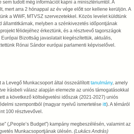
 sem tudott még információt kapni a minisztériumtól. A
, mert arra 2 hónappal az év vége előtt sor kellene kerüljön. A
tünk a WWF, MTVSZ szervezetekkel. Közös levelet küldtünk
 államtitkárnak, melyben a szénkivezetés időpontjának
 projekt félidejéhez érkeztünk, és a résztvevő tagországok
Európai Bizottság javaslatait kiegészítettük, aktuális,
ztettünk Rónai Sándor európai parlamenti képviselővel.
 a Levegő Munkacsoport által összeállított
tanulmány
, amely
lletve írásbeli válasz alapján elemezte az uniós támogatásokkal
tett a következő költségvetési időszak (2021-2027) uniós
tvédelmi szempontból (magyar nyelvű ismertetése
itt
). A témáról
nt 100 résztvevővel.
ése” („People’s Budget”) kampány megbeszélésén, valamint az
égvetés Munkacsoportjának ülésén.
(Lukács András)