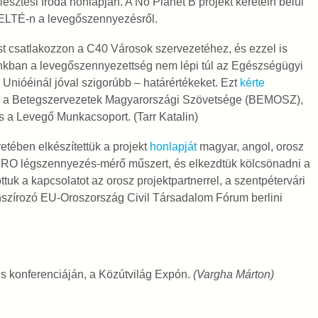
sztési Iroda honlapján. A No Planet B projekt keretein belül
z ELTÉ-n a levegőszennyezésről.
t csatlakozzon a C40 Városok szervezetéhez, és ezzel is
unkban a levegőszennyezettség nem lépi túl az Egészségügyi
 Unióéinál jóval szigorúbb – határértékeket. Ezt
kérte
en a Betegszervezetek Magyarországi Szövetsége (BEMOSZ),
a Levegő Munkacsoport. (Tarr Katalin)
retében elkészítettük a projekt
honlapját
magyar, angol, orosz
PRO légszennyezés-mérő műszert, és elkezdtük kölcsönadni a
uk a kapcsolatot az orosz projektpartnerrel, a szentpétervári
nanszírozó EU-Oroszország Civil Társadalom Fórum berlini
es konferenciáján, a Közútvilág Expón.
(Vargha Márton)