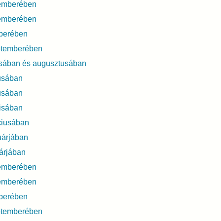
emberében
emberében
berében
ptemberében
usában és augusztusában
usában
usában
isában
ciusában
uárjában
árjában
emberében
emberében
berében
ptemberében