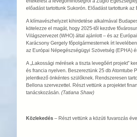
értékelést a levegőminőségről a Zugló Egészségfejle
előadást tartottunk Sukorón. Előadást tartottunk a
A klímavészhelyzet kihirdetése alkalmával Budapes
kötelezze el magát, hogy 2025-től kezdve főváros
Világszervezet (WHO) által ajánlott – és az Európai
Karácsony Gergely főpolgármesternek írt leveléb
az Európai Népegészségügyi Szövetség (EPHA) és 
A „Lakossági mérések a tiszta levegőért projekt” ke
és francia nyelven. Beszereztünk 25 db Atomtube 
jelentkező önkéntes szülőknek. Rendszeresen tartott
Bellona szervezettel. Részt vettünk a projektet fi
tanácskozásán.
(Tatiana Shaw)
Közlekedés
– Részt vettünk a közúti fuvarozás év