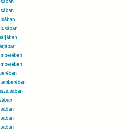
usában
usában
iisában
ciusában
uárjában
árjában
emberében
emberében
berében
ptemberében
usztusában
usában
usában
usában
isában