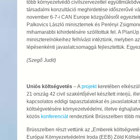
több környezetvédő civilszervezettel együttműködve
társadalmi konzultáció meghirdetése időszerűvé vált
november 6-7-i CAN Europe közgyűlésről egyeztet
Palkovics László miniszternek és Perényi Zsigmond
mihamarabbi kihirdetésére szólítottuk fel. A PlanUp
miniszterelnökeihez felhívást intéztünk, melyben az 
lépésenkénti javaslatcsomaggá fejlesztettük. Egye
(Szegő Judit)
Uniós költségvetés
– A
projekt
keretében elkészült
21 ország 42 civil szakértőjével készített interjú, i
kapcsolatos eddigi tapasztalatokat és javaslatokat 
költségvetésére környezetvédelmi, illetve éghajla
közös
konferenciát
rendeztünk Brüsszelben több mi
Brüsszelben részt vettünk az „Emberek költségvet
Európai Környezetvédelmi Iroda (EEB) Zöld Költs