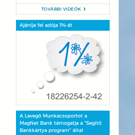
TOVÁBBI VIDEÓK
Ajánlja fel adója 1%-át
A Levegő Munkacsoportot a
MagNet Bank támogatja a "Segítő
Bankkártya program" által