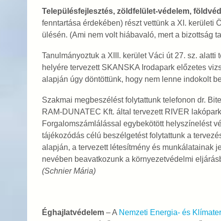
Településfejlesztés, zöldfelület-védelem, földvé
fenntartása érdekében) részt vettünk a XI. kerület
ülésén. (Ami nem volt hiábavaló, mert a bizottság ta
Tanulmányoztuk a XIII. kerület Váci út 27. sz. alat
helyére tervezett SKANSKA Irodapark előzetes vizs
alapján úgy döntöttünk, hogy nem lenne indokolt b
Szakmai megbeszélést folytattunk telefonon dr. Bit
RAM-DUNATEC Kft. által tervezett RIVER lakópark e
Forgalomszámlálással egybekötött helyszínelést vé
tájékozódás célú beszélgetést folytattunk a tervez
alapján, a tervezett létesítmény és munkálatainak 
nevében beavatkozunk a környezetvédelmi eljárásb
(Schnier Mária)
Éghajlatvédelem
– A
Nemzeti Energia- és Klímate