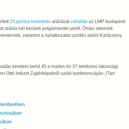
zített
25 pontos követelés
aláírását
vállalták
az LMP budapesti
ot aláírta hét kerületi polgármester-jelölt. Óriási sikernek
mesternek, valamint a nyilatkozatot szintén aláíró Karácsony
sadás keretein belül 45 e-mailes és 37 telefonos lakossági
n Ottó Intézet Zajtérképekről szóló konferenciáján.
(Tarr
ptemberében
usztusában
usában