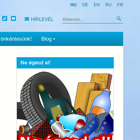
HU
DE
EN
RU
FR
Keresés
HÍRLEVÉL
Keresés:
 önkéntesünk!
Blog
Ne égesd el!